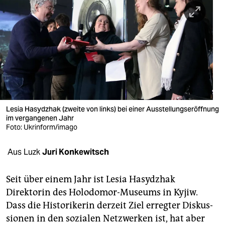
berlin
nord
wahrheit
verlag
verlag
veranstaltungen
Lesia Hasydzhak (zweite von links) bei einer Ausstellungseröffnung
im vergangenen Jahr
shop
Foto: Ukrinform/imago
fragen & hilfe
Aus Luzk
Juri Konkewitsch
unterstützen
Seit über einem Jahr ist Lesia Hasydzhak
abo
Direktorin des Holodomor-Museums in Kyjiw.
Dass die Historikerin derzeit Ziel erregter Diskus­
genossenschaft
sionen in den sozialen Netzwerken ist, hat aber