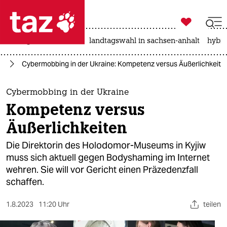

taz zahl ich
niedrigwasser
rente
landtagswahl in sachsen-anhalt
hybri

taz zahl ich
ne
Cybermobbing in der Ukraine: Kompetenz versus Äußerlichkeite
taz zahl ich
themen
Cybermobbing in der Ukraine
Kompetenz versus
politik
Äußerlichkeiten
öko
Die Direktorin des Holodomor-Museums in Kyjiw
muss sich aktuell gegen Bodyshaming im Internet
gesellschaft
wehren. Sie will vor Gericht einen Präzedenzfall
schaffen.
kultur
sport
1.8.2023
11:20 Uhr
teilen