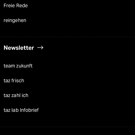
Freie Rede
reingehen
Newsletter
team zukunft
taz frisch
taz zahl ich
taz lab Infobrief