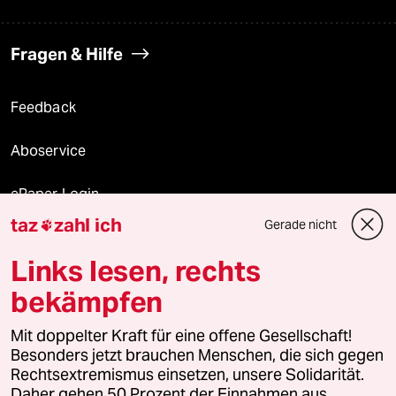
Fragen & Hilfe
Feedback
Aboservice
ePaper Login
taz
zahl ich
Gerade nicht

Downloads für Abonnierende
Links lesen, rechts
bekämpfen
© 2026 taz Verlags und Vertriebs GmbH
Mit doppelter Kraft für eine offene Gesellschaft!
Alle Rechte vorbehalten. Bei rechtlichen Fragen oder für Genehmigungen
wenden Sie sich bitte an
lizenzen@taz.de
Besonders jetzt brauchen Menschen, die sich gegen
Rechtsextremismus einsetzen, unsere Solidarität.
Daher gehen 50 Prozent der Einnahmen aus