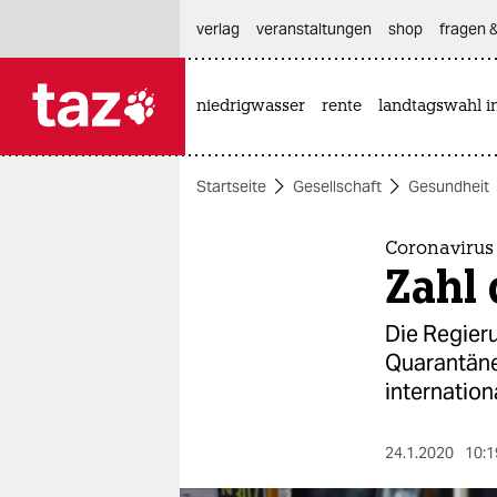
hautnavigation anspringen
hauptinhalt anspringen
footer anspringen
verlag
veranstaltungen
shop
fragen &
niedrigwasser
rente
landtagswahl i

taz zahl ich
taz zahl ich
Startseite
Gesellschaft
Gesundheit
themen
politik
Coronavirus
Zahl 
öko
Die Regieru
gesellschaft
Quarantäne.
internation
kultur
sport
24.1.2020
10:1