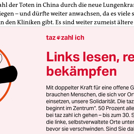
Zahl der Toten in China durch die neue Lungenkran
iegen – und dürfte weiter anwachsen, da es viele
in den Kliniken gibt. Es sind weiter zumeist älte
en Vorerkrankungen betroffen. Bei fast 900 Me
taz
zahl ich

Coronavirus inzwischen nachgewiesen. Um eine 
g zu verhindern, wurden rund 37 Millionen Men
Links lesen, r
 elf Städten der schwer betroffenen Provinz Hube
na abgeschottet. Der öffentliche Verkehr mit Bus
bekämpfen
ie der Zugverkehr in andere Orte wurden gestopp
rungen berichteten.
Mit doppelter Kraft für eine offene G
brauchen Menschen, die sich vor O
ch überschattet das chinesische Neujahrsfest, da
einsetzen, unsere Solidarität. Die ta
beginnt im Zentrum“. 50 Prozent a
Samstag gefeiert wird. Selbst in Peking wurden F
bei taz zahl ich gehen – bis zum 30
feste und andere Veranstaltungen abgesagt, um
die linke, selbstverwaltete Orte unte
nsammlungen zu verhindern. Einige hundert Mi
bevor sie verschwinden. Sind Sie da