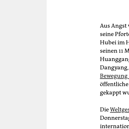
Aus Angst 
seine Pfor
Hubei im H
seinen 11 
Huanggang,
Dangyang,
Bewegung 
öffentlich
gekappt w
Die
Weltge
Donnerstag
internation