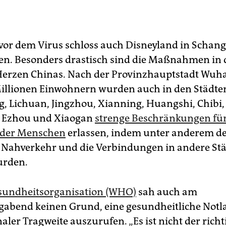
vor dem Virus schloss auch Disneyland in Schang
ten. Besonders drastisch sind die Maßnahmen in 
erzen Chinas. Nach der Provinzhauptstadt Wuh
Millionen Einwohnern wurden auch in den Städte
 Lichuan, Jingzhou, Xianning, Huangshi, Chibi,
 Ezhou und Xiaogan
strenge Beschränkungen für
der Menschen
erlassen, indem unter anderem d
e Nahverkehr und die Verbindungen in andere St
urden.
sundheitsorganisation (WHO)
sah auch am
abend keinen Grund, eine gesundheitliche Notl
aler Tragweite auszurufen. „Es ist nicht der richt