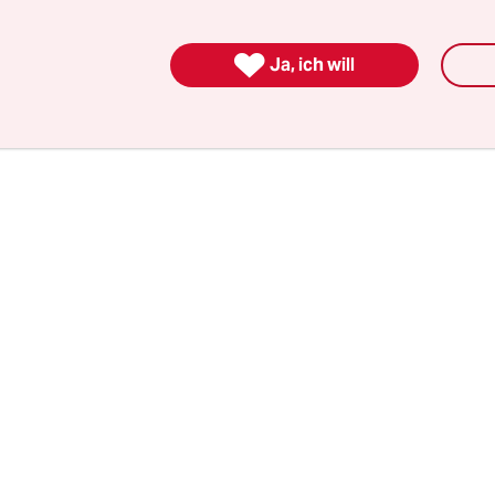
ind zum wichtigsten chinesischen Familienfest i
 gereist, was die Sorge vor einer weiteren Ausbre

Ja, ich will
 vergrößerte. Die Behörden riefen die Menschen 
z zu tragen und andere Vorsichtsmaßnahmen z