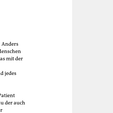
. Anders
 Menschen
as mit der
d jedes
Patient
zu der auch
er