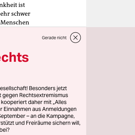
kheit ist
 sehr schwer
re Menschen
nschen
Gerade nicht
weitere
schen in
echts
i in
sen oder
t, wie die
esellschaft! Besonders jetzt
rt gegen Rechtsextremismus
s in der
z kooperiert daher mit „Alles
ller Einnahmen aus Anmeldungen
estivitäten
. September – an die Kampagne,
 größere
rstützt und Freiräume sichern will,
llionen
bei?