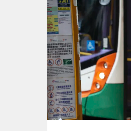
berlin
nord
wahrheit
verlag
verlag
veranstaltungen
shop
fragen & hilfe
unterstützen
abo
genossenschaft