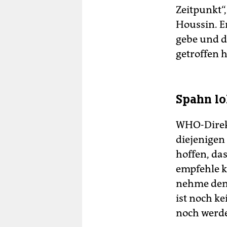
Zeitpunkt“,
Houssin. E
gebe und d
getroffen 
Spahn lo
WHO-Direk
diejenigen
hoffen, da
empfehle k
nehme den 
ist noch ke
noch werd