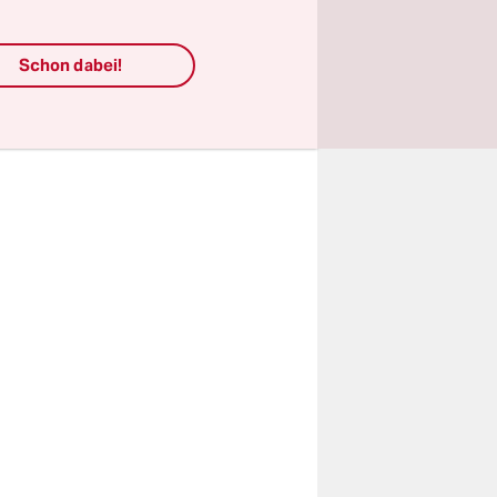
n ihre
itung des
Schon dabei!
auf, einen
u