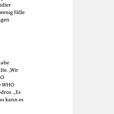
idier
wenig Fälle
ngen
habe
te. „Wir
HO
ie WHO
dros. „Es
das kann es