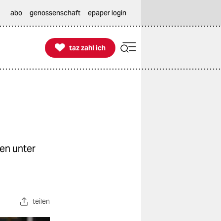
abo
genossenschaft
epaper login

taz zahl ich
taz zahl ich
en unter
teilen