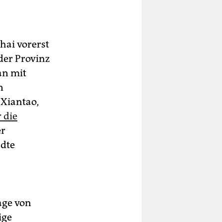
hai vorerst
der Provinz
an mit
n
 Xiantao,
 die
er
ädte
age von
ige