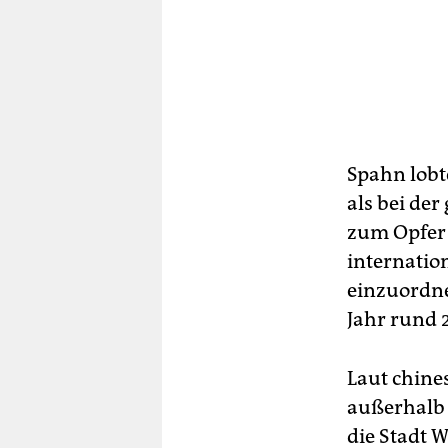
Spahn lobt
als bei de
zum Opfer 
internatio
einzuordne
Jahr rund
Laut chine
außerhalb 
die Stadt 