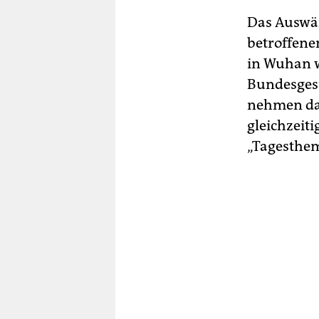
Das Auswär
betroffene
in Wuhan w
Bundesgesu
nehmen das
gleichzeit
„Tagesthem