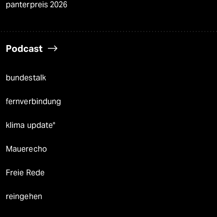
panterpreis 2026
Podcast
bundestalk
fernverbindung
klima update°
Mauerecho
Freie Rede
reingehen