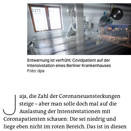
berlin
nord
wahrheit
verlag
verlag
Entwarnung ist verfrüht: Covidpatient auf der
veranstaltungen
Intensivstation eines Berliner Krankenhauses
Foto: dpa
shop
fragen & hilfe
J
aja, die Zahl der Corona­neu­ansteckungen
unterstützen
steige – aber man solle doch mal auf die
abo
Auslastung der Intensivstationen mit
Coronapatienten schauen: Die sei niedrig und
genossenschaft
liege eben nicht im roten Bereich. Das ist in diesen