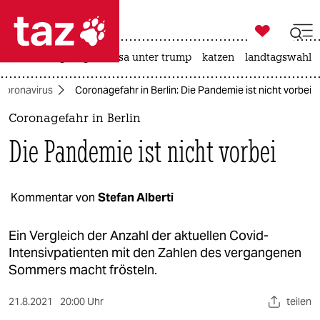

taz zahl ich
hitze
bergsteigen
usa unter trump
katzen
landtagswahl i

taz zahl ich
Coronavirus
Coronagefahr in Berlin: Die Pandemie ist nicht vorbei
taz zahl ich
Coronagefahr in Berlin
themen
Die Pandemie ist nicht vorbei
politik
öko
Kommentar von
Stefan Alberti
gesellschaft
Ein Vergleich der Anzahl der aktuellen Covid-
Intensivpatienten mit den Zahlen des vergangenen
kultur
Sommers macht frösteln.
sport
21.8.2021
20:00 Uhr
teilen