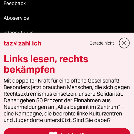
Feedback
Aboservice
ePaper Login
taz
zahl ich
Gerade nicht

Downloads für Abonnierende
Links lesen, rechts
bekämpfen
© 2026 taz Verlags und Vertriebs GmbH
Mit doppelter Kraft für eine offene Gesellschaft!
Alle Rechte vorbehalten. Bei rechtlichen Fragen oder für Genehmigungen
wenden Sie sich bitte an
lizenzen@taz.de
Besonders jetzt brauchen Menschen, die sich gegen
Rechtsextremismus einsetzen, unsere Solidarität.
Daher gehen 50 Prozent der Einnahmen aus
Feedback
Redaktionsstatut
Kommune-Richtlinien
KI-
Neuanmeldungen an „Alles beginnt im Zentrum“ –
eine Kampagne, die bedrohte linke Kulturzentren
Leitlinie
Informant
Datenschutz
Impressum
AGB
und Jugendorte unterstützt. Sind Sie dabei?
Seitenwende
Einwilligungen widerrufen (Ads)