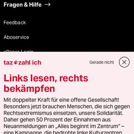
Fragen & Hilfe
Feedback
Aboservice
ePaper Login
taz
zahl ich
Gerade nicht

Downloads für Abonnierende
Links lesen, rechts
bekämpfen
© 2026 taz Verlags und Vertriebs GmbH
Alle Rechte vorbehalten. Bei rechtlichen Fragen oder für Genehmigungen
Mit doppelter Kraft für eine offene Gesellschaft!
wenden Sie sich bitte an
lizenzen@taz.de
Besonders jetzt brauchen Menschen, die sich gegen
Rechtsextremismus einsetzen, unsere Solidarität.
Daher gehen 50 Prozent der Einnahmen aus
Feedback
Redaktionsstatut
Kommune-Richtlinien
KI-
Neuanmeldungen an „Alles beginnt im Zentrum“ –
eine Kampagne, die bedrohte linke Kulturzentren