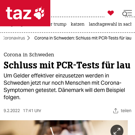

taz zahl ich
bergsteigen
usa unter trump
katzen
landtagswahl in sachs

taz zahl ich
Coronavirus
Corona in Schweden: Schluss mit PCR-Tests für lau
taz zahl ich
themen
Corona in Schweden
Schluss mit PCR-Tests für lau
politik
Um Gelder effektiver einzusetzen werden in
öko
Schweden jetzt nur noch Menschen mit Corona-
Symptomen getestet. Dänemark will dem Beispiel
gesellschaft
folgen.
kultur
9.2.2022
17:41 Uhr
teilen
sport