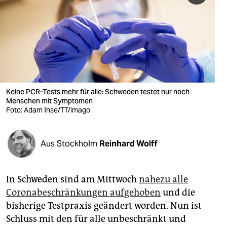
berlin
nord
wahrheit
verlag
verlag
Keine PCR-Tests mehr für alle: Schweden testet nur noch
Menschen mit Symptomen
veranstaltungen
Foto: Adam Ihse/TT/imago
shop
Aus Stockholm
Reinhard Wolff
fragen & hilfe
unterstützen
In Schweden sind am Mittwoch
nahezu alle
abo
Coronabeschränkungen aufgehoben
und die
bisherige Testpraxis geändert worden. Nun ist
genossenschaft
Schluss mit den für alle unbeschränkt und