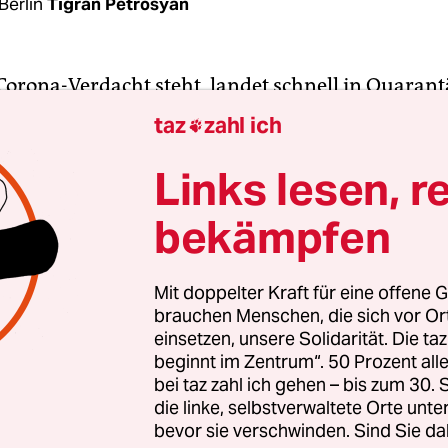
Berlin
Tigran Petrosyan
Corona-Verdacht steht, landet schnell in Quarant
von den konkreten Umständen kann das ein
eher
taz
zahl ich

t
sein, bei schwereren Fällen Hospitalisierung. Ei
terreichischer Urlauber*innen machen gerade
Links lesen, r
n, weil ihre
Quarantäne im Urlaubsparadies der
bekämpfen
ochwertigen Resort reichlich entspannt wirkt
.
ann Reisenden aber auch in
Armenien
geschehen
Mit doppelter Kraft für eine offene G
brauchen Menschen, die sich vor O
sche Republik bietet ebenfalls eine Art
einsetzen, unsere Solidarität. Die ta
bringung für Verdachtsfälle an: Ein Fünfsterneh
beginnt im Zentrum“. 50 Prozent a
cktailbars, verschiedenen Pools und Wellnessber
bei taz zahl ich gehen – bis zum 30
kten Zugang zu Skipisten. 32 Menschen sind derz
die linke, selbstverwaltete Orte unte
bevor sie verschwinden. Sind Sie da
lace Hotel“ auf einem Hügel mitten im Wald isolie