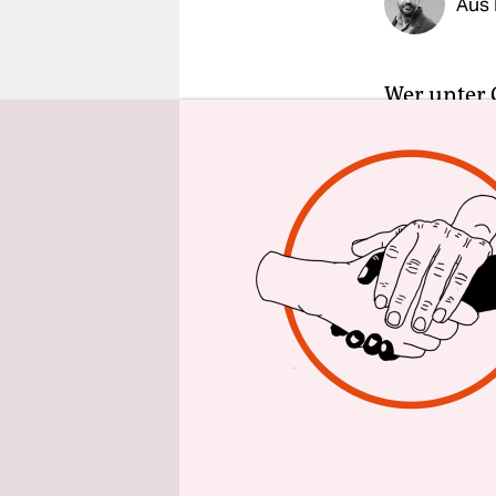
Aus 
epaper login
Wer unter 
Abhängig 
Hausarres
Dutzend ös
Schlagzeile
in einem h
Dasselbe k
südkaukasi
Luxusunter
Casino, Co
einem dire
„Golden Pa