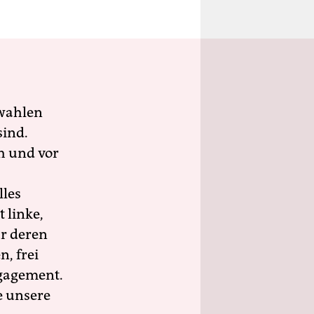
wahlen
sind.
h und vor
lles
 linke,
ür deren
n, frei
ngagement.
e unsere