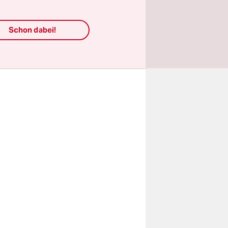
t Jerewan,
lbahn auf
Schon dabei!
rfekter Ort