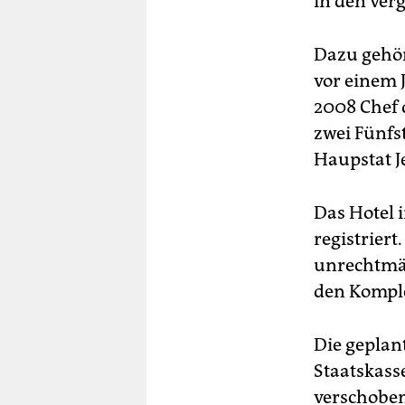
in den ver
Dazu gehör
vor einem 
2008 Chef 
zwei Fünfs
Haupstat J
Das Hotel 
registrier
unrechtmäß
den Komple
Die geplan
Staatskass
verschoben