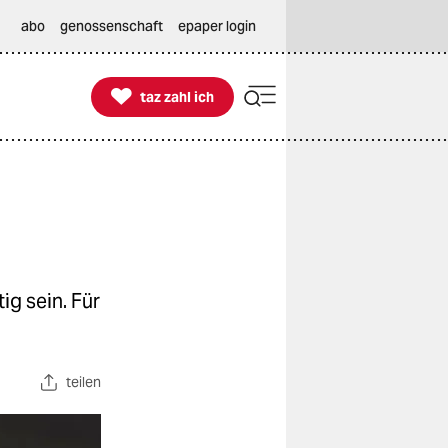
abo
genossenschaft
epaper login

taz zahl ich
taz zahl ich
g sein. Für
teilen