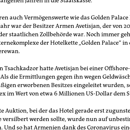
gangenen Jahren in die Staatskasse.
en auch Vermögenswerte wie das Golden Palace H
Jahr war der Besitzer Armen Avetisjan, der von 20
der staatlichen Zollbehörde war. Noch immer ge
ternekomplexe der Hotelkette „Golden Palace“ in 
erewan.
in Tsachkadzor hatte Avetisjan bei einer Offshore
t. Als die Ermittlungen gegen ihn wegen Geldwäsc
igen erworbenen Besitzes eingeleitet wurden, s
x im Wert von etwa 6 Millionen US-Dollar dem S
te Auktion, bei der das Hotel gerade erst zugunst
e versilbert werden sollte, wurde nun auf unbest
. Und so hat Armenien dank des Coronavirus ei