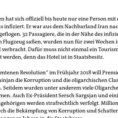
 hat sich offiziell bis heute nur eine Person mi
s infiziert. Er war aus dem Nachbarland Iran na
flogen. 32 Passagiere, die in der Nähe des infizi
m Flugzeug saßen, wurden nun für zwei Wochen i
 verbracht. Dafür muss nicht einmal ein Touris
 werden, denn das Hotel ist in Staatsbesitz.
samtenen Revolution“ im Frühjahr 2018 will Premi
hinjan die Korruption und die oligarchischen Cla
 Seitdem wurden unter anderem viele Oligarch
en. Auch Ex-Präsident Sersch Sargsjan und eini
gehörigen werden strafrechtlich verfolgt. Millio
rch die Bekämpfung von Korruption und Schatten