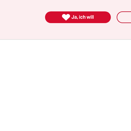
r, etwa 50 Kilometer entfernt von der Hauptstad
ntertourismus-Zentrum des Landes. Mit einer Sei

Ja, ich will
nden Berge und Hügel ist die kleine Stadt ein pe
rt und Snowboard.