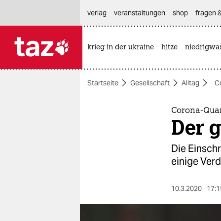
hautnavigation anspringen
hauptinhalt anspringen
footer anspringen
verlag
veranstaltungen
shop
fragen &
krieg in der ukraine
hitze
niedrigwa

taz zahl ich
taz zahl ich
Startseite
Gesellschaft
Alltag
C
themen
politik
Corona-Quar
Der g
öko
Die Einsch
gesellschaft
einige Verd
kultur
10.3.2020
17:1
sport