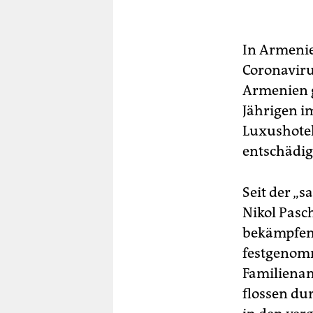
In Armenien
Coronaviru
Armenien ge
Jährigen i
Luxushotel
entschädigt
Seit der „
Nikol Pasc
bekämpfen.
festgenomm
Familienan
flossen du