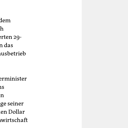
t dem
ch
erten 29-
n das
musbetrieb
erminister
ns
en
ge seiner
nen Dollar
wirtschaft