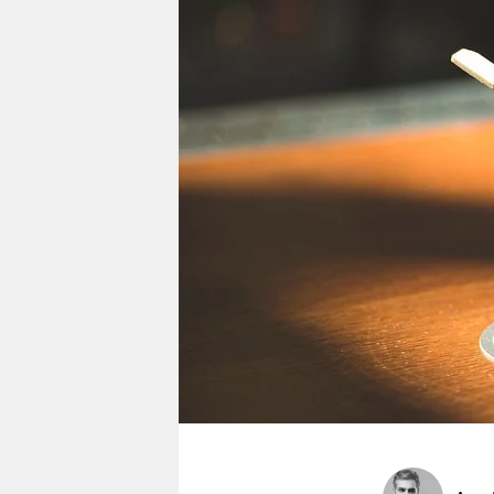
berlin
nord
wahrheit
verlag
verlag
veranstaltungen
shop
fragen & hilfe
unterstützen
abo
genossenschaft