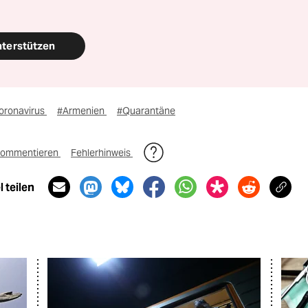
nterstützen
oronavirus
#Armenien
#Quarantäne
ommentieren
Fehlerhinweis
 teilen