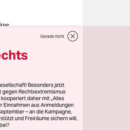
äne.
 eintöniger
Gerade nicht
n paar
echts
 Malediven
, denn die
esellschaft! Besonders jetzt
rt gegen Rechtsextremismus
z kooperiert daher mit „Alles
otel, mit
ller Einnahmen aus Anmeldungen
eichen und
. September – an die Kampagne,
eit im
rstützt und Freiräume sichern will,
bei?
rt.