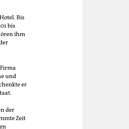
otel. Bis
01 bis
hören ihm
der
-Firma
he und
chenkte er
taat.
en der
immte Zeit
nen