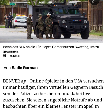
berlin
nord
wahrheit
verlag
verlag
Wenn das SEK an die Tür klopft. Gamer nutzen Swatting, um zu
gewinnen.
veranstaltungen
Bild: reuters
shop
Von
Sadie Gurman
fragen & hilfe
unterstützen
DENVER
ap
| Online-Spieler in den USA versuchen
immer häufiger, ihren virtuellen Gegnern Besuch
abo
von der Polizei zu bescheren und dabei live
zuzusehen. Sie setzen angebliche Notrufe ab und
genossenschaft
beobachten über ein kleines Fenster im Spiel in