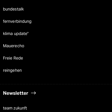
bundestalk
fernverbindung
klima update°
Mauerecho
Freie Rede
reingehen
Newsletter
team zukunft