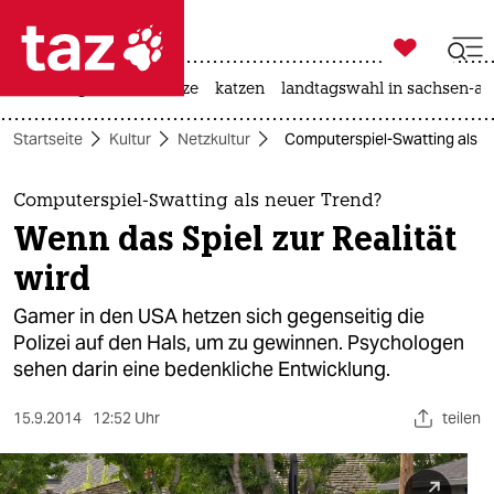

taz zahl ich
iran-krieg
ceuta
hitze
katzen
landtagswahl in sachsen-an

taz zahl ich
Startseite
Kultur
Netzkultur
Computerspiel-Swatting als ne
taz zahl ich
themen
Computerspiel-Swatting als neuer Trend?
Wenn das Spiel zur Realität
politik
wird
öko
Gamer in den USA hetzen sich gegenseitig die
Polizei auf den Hals, um zu gewinnen. Psychologen
gesellschaft
sehen darin eine bedenkliche Entwicklung.
kultur
15.9.2014
12:52 Uhr
teilen
sport