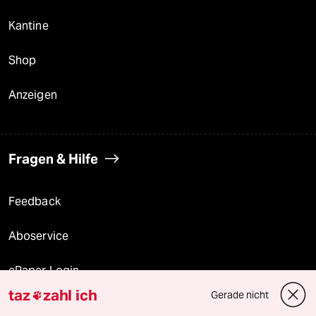
Kantine
Shop
Anzeigen
Fragen & Hilfe
Feedback
Aboservice
ePaper Login
taz
zahl ich
Gerade nicht

Downloads für Abonnierende