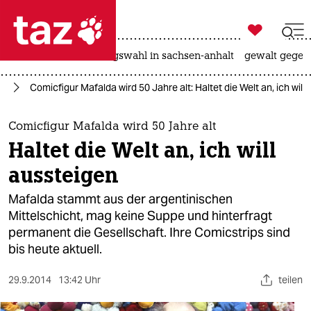

taz zahl ich
hitze
surfen
landtagswahl in sachsen-anhalt
gewalt gegen

taz zahl ich
ch
Comicfigur Mafalda wird 50 Jahre alt: Haltet die Welt an, ich will
taz zahl ich
themen
Comicfigur Mafalda wird 50 Jahre alt
Haltet die Welt an, ich will
politik
aussteigen
öko
Mafalda stammt aus der argentinischen
Mittelschicht, mag keine Suppe und hinterfragt
gesellschaft
permanent die Gesellschaft. Ihre Comicstrips sind
bis heute aktuell.
kultur
sport
29.9.2014
13:42 Uhr
teilen