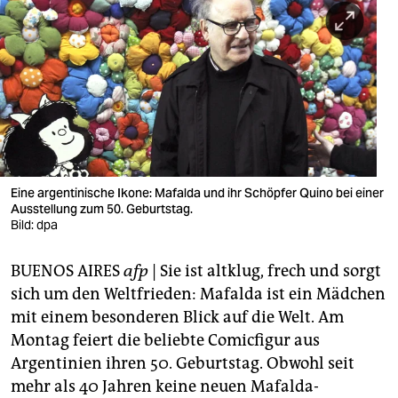
berlin
nord
wahrheit
verlag
verlag
veranstaltungen
Eine argentinische Ikone: Mafalda und ihr Schöpfer Quino bei einer
Ausstellung zum 50. Geburtstag.
shop
Bild: dpa
fragen & hilfe
BUENOS AIRES
afp
| Sie ist altklug, frech und sorgt
sich um den Weltfrieden: Mafalda ist ein Mädchen
unterstützen
mit einem besonderen Blick auf die Welt. Am
abo
Montag feiert die beliebte Comicfigur aus
Argentinien ihren 50. Geburtstag. Obwohl seit
genossenschaft
mehr als 40 Jahren keine neuen Mafalda-