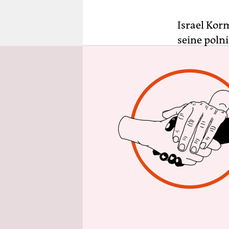
epaper login
Israel Korm
seine poln
Korman und
fortan als 
Die deutsc
den Laden 
immer zum 
Militärpol
hätten ihn 
anders reag