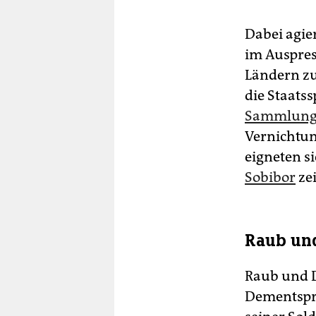
Dabei agie
im Auspres
Ländern zu
die Staat
Sammlung
Vernichtun
eigneten si
Sobibor
zei
Raub und
Raub und D
Dementspre