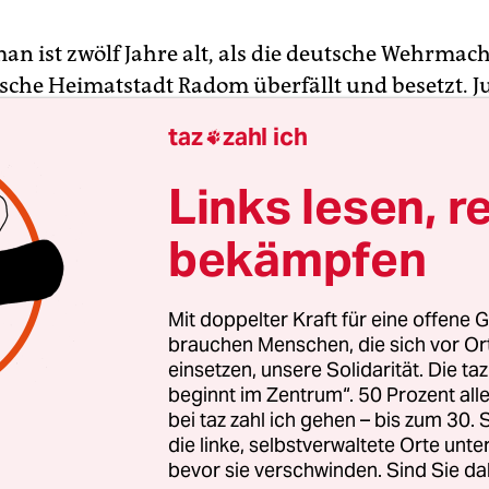
an ist zwölf Jahre alt, als die deutsche Wehrmac
ische Heimatstadt Radom überfällt und besetzt. J
 seine Familie, die ein kleines Kaufhaus betreibt
taz
zahl ich

Freiwild – nicht nur für die SS.
Links lesen, r
hen Soldaten, berichtete Korman Jahrzehnte spät
bekämpfen
betreten und ungeniert zu stehlen begonnen. Er 
nächsten Posten gerannt, um die dortigen
izisten zum Einschreiten zu bewegen. Doch die 
Mit doppelter Kraft für eine offene G
nur weggejagt. Nur ein einziges Mal hätten die Po
brauchen Menschen, die sich vor O
einsetzen, unsere Solidarität. Die ta
iert, seien ihm gefolgt und hätten die Diebe vert
beginnt im Zentrum“. 50 Prozent a
bei taz zahl ich gehen – bis zum 30
die linke, selbstverwaltete Orte unte
bevor sie verschwinden. Sind Sie da