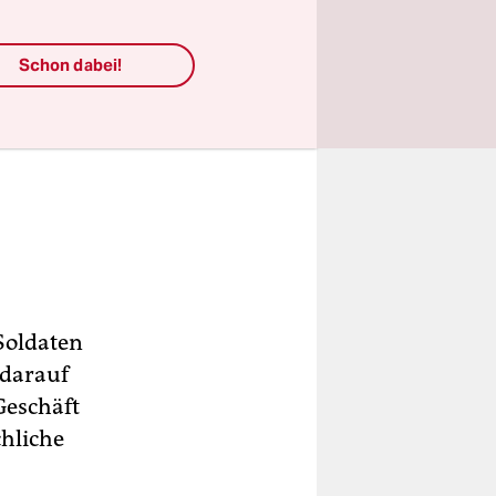
Schon dabei!
 Soldaten
 darauf
Geschäft
chliche