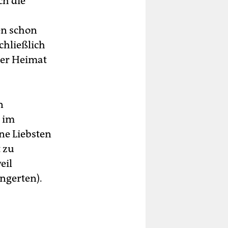
ch die
en schon
Schließlich
der Heimat
n
a im
ne Liebsten
 zu
eil
ngerten).