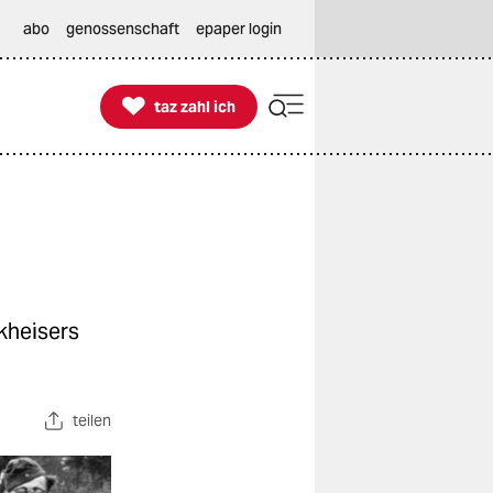
abo
genossenschaft
epaper login

taz zahl ich
taz zahl ich
kheisers
teilen