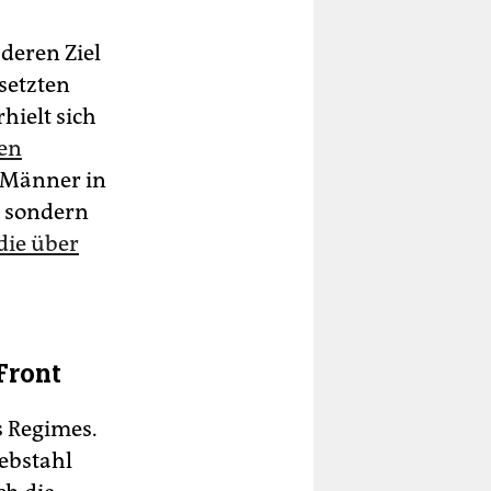
deren Ziel
setzten
hielt sich
ten
S-Männer in
, sondern
die über
Front
s Regimes.
ebstahl