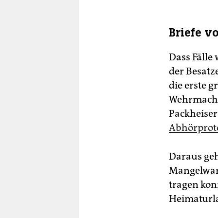
Briefe v
Dass Fälle
der Besatz
die erste 
Wehrmacht 
Packheiser 
Abhörprot
Daraus geh
Mangelware
tragen kon
Heimaturl