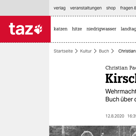
hautnavigation anspringen
hauptinhalt anspringen
footer anspringen
verlag
veranstaltungen
shop
fragen &
katzen
hitze
niedrigwasser
landta

taz zahl ich
taz zahl ich
Startseite
Kultur
Buch
Christian
themen
politik
Christian Pa
Kirsc
öko
Wehrmachts
gesellschaft
Buch über 
kultur
12.8.2020
16:3
sport