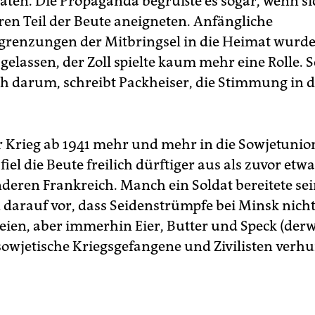
daten. Die Propaganda begrüßte es sogar, wenn si
en Teil der Beute aneigneten. Anfängliche
renzungen der Mitbringsel in die Heimat wurd
 gelassen, der Zoll spielte kaum mehr eine Rolle. 
ch darum, schreibt Packheiser, die Stimmung in 
er Krieg ab 1941 mehr und mehr in die Sowjetunio
 fiel die Beute freilich dürftiger aus als zuvor etw
eren Frankreich. Manch ein Soldat bereitete sei
darauf vor, dass Seidenstrümpfe bei Minsk nicht
seien, aber immerhin Eier, Butter und Speck (derw
sowjetische Kriegsgefangene und Zivilisten verhu