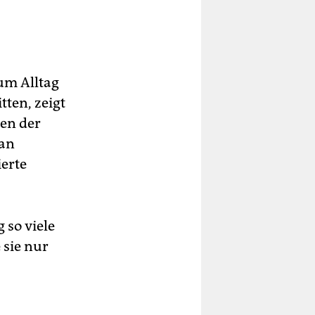
um Alltag
ten, zeigt
ten der
ian
ierte
 so viele
 sie nur