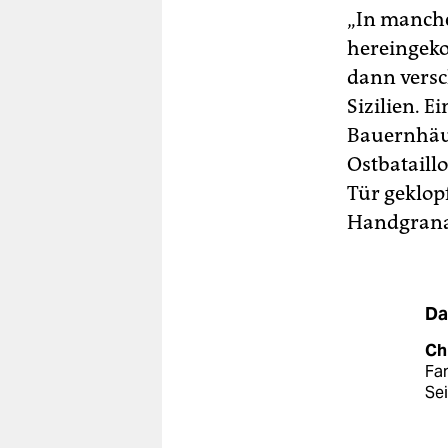
„In manche
hereingek
dann versc
Sizilien. E
Bauernhäus
Ostbataill
Tür geklopf
Handgrana
Da
Chr
Fam
Sei