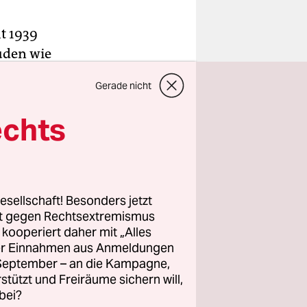
ht 1939
uden wie
, gelten
Gerade nicht
echts
er, hätten
sei dann
Männer
esellschaft! Besonders jetzt
lizisten
rt gegen Rechtsextremismus
z kooperiert daher mit „Alles
rieben.
ller Einnahmen aus Anmeldungen
. September – an die Kampagne,
rstützt und Freiräume sichern will,
bei?