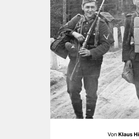
berlin
nord
wahrheit
verlag
verlag
veranstaltungen
shop
fragen & hilfe
unterstützen
abo
genossenschaft
Von
Klaus H