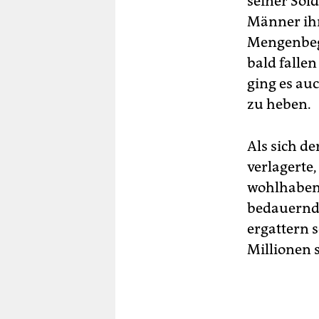
seiner Sol
Männer ihr
Mengenbeg
bald fallen
ging es au
zu heben.
Als sich d
verlagerte,
wohlhabend
bedauernd 
ergattern 
Millionen 