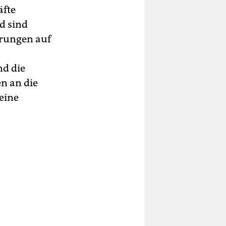
äfte
d sind
hrungen auf
nd die
n an die
 eine