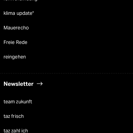
klima update°
Mauerecho
Freie Rede
reingehen
Newsletter
team zukunft
taz frisch
taz zahl ich