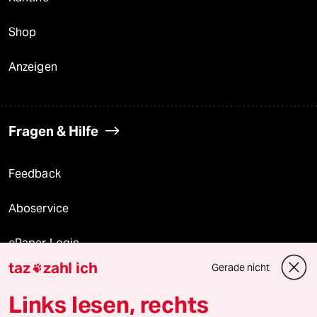
Shop
Anzeigen
Fragen & Hilfe
Feedback
Aboservice
ePaper Login
taz
zahl ich
Gerade nicht

Downloads für Abonnierende
Links lesen, rechts