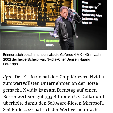
berlin
nord
wahrheit
verlag
verlag
veranstaltungen
Erinnert sich bestimmt noch, als die Geforce 4 MX 440 im Jahr
2002 der heiße Scheiß war: Nvidia-Chef Jensen Huang
shop
Foto: dpa
fragen & hilfe
dpa
| Der
KI-Boom
hat den Chip-Konzern Nvidia
zum wertvollsten Unternehmen an der Börse
unterstützen
gemacht. Nvidia kam am Dienstag auf einen
abo
Börsenwert von gut 3,33 Billionen US-Dollar und
überholte damit den Software-Riesen Microsoft.
genossenschaft
Seit Ende 2022 hat sich der Wert verneunfacht.