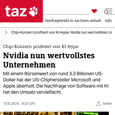

taz zahl ich
niedrigwasser
rente
landtagswahl in sachsen-anhalt
hybri

taz zahl ich
nz
Chip-Konzern profitiert von KI-Hype: Nvidia nun wertvollstes U
taz zahl ich
themen
Chip-Konzern profitiert von KI-Hype
Nvidia nun wertvollstes
politik
Unternehmen
öko
Mit einem Börsenwert von rund 3,3 Billionen US-
Dollar hat der US-Chiphersteller Microsoft und
gesellschaft
Apple überholt. Die Nachfrage von Software mit KI
hat den Umsatz vervielfacht.
kultur
sport
19.6.2024
9:25 Uhr
teilen