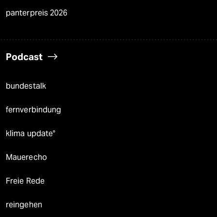
panterpreis 2026
Podcast
bundestalk
fernverbindung
klima update°
Mauerecho
Freie Rede
reingehen