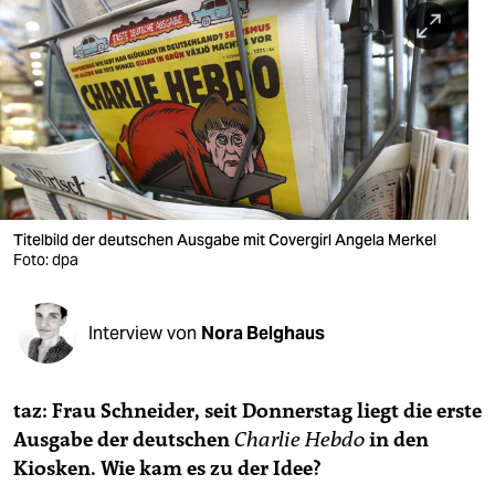
berlin
nord
wahrheit
verlag
verlag
veranstaltungen
Titelbild der deutschen Ausgabe mit Covergirl Angela Merkel
Foto: dpa
shop
fragen & hilfe
Interview von
Nora Belghaus
unterstützen
taz: Frau Schneider, seit Donnerstag liegt die erste
abo
Ausgabe der deutschen
Charlie Hebdo
in den
genossenschaft
Kiosken. Wie kam es zu der Idee?