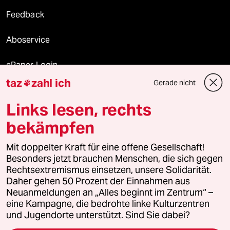
Feedback
Aboservice
ePaper Login
taz
zahl ich
Gerade nicht

Downloads für Abonnierende
Links lesen, rechts
bekämpfen
© 2026 taz Verlags und Vertriebs GmbH
Mit doppelter Kraft für eine offene Gesellschaft!
Alle Rechte vorbehalten. Bei rechtlichen Fragen oder für Genehmigungen
wenden Sie sich bitte an
lizenzen@taz.de
Besonders jetzt brauchen Menschen, die sich gegen
Rechtsextremismus einsetzen, unsere Solidarität.
Daher gehen 50 Prozent der Einnahmen aus
Feedback
Redaktionsstatut
Kommune-Richtlinien
KI-
Neuanmeldungen an „Alles beginnt im Zentrum“ –
eine Kampagne, die bedrohte linke Kulturzentren
Leitlinie
Informant
Datenschutz
Impressum
AGB
und Jugendorte unterstützt. Sind Sie dabei?