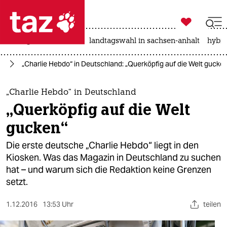

taz zahl ich
niedrigwasser
rente
landtagswahl in sachsen-anhalt
hybri

taz zahl ich
en
„Charlie Hebdo“ in Deutschland: „Querköpfig auf die Welt gucke
taz zahl ich
themen
„Charlie Hebdo“ in Deutschland
„Querköpfig auf die Welt
politik
gucken“
öko
Die erste deutsche „Charlie Hebdo“ liegt in den
Kiosken. Was das Magazin in Deutschland zu suchen
gesellschaft
hat – und warum sich die Redaktion keine Grenzen
setzt.
kultur
sport
1.12.2016
13:53 Uhr
teilen