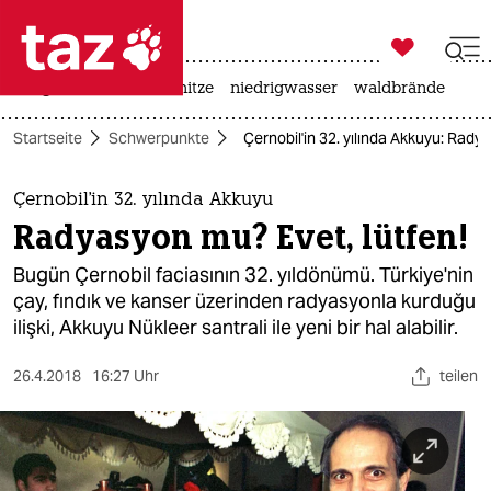

taz zahl ich
krieg in der ukraine
hitze
niedrigwasser
waldbrände

taz zahl ich
Startseite
Schwerpunkte
Çernobil'in 32. yılında Akkuyu: Rady
taz zahl ich
themen
Çernobil'in 32. yılında Akkuyu
Radyasyon mu? Evet, lütfen!
politik
Bugün Çernobil faciasının 32. yıldönümü. Türkiye'nin
öko
çay, fındık ve kanser üzerinden radyasyonla kurduğu
ilişki, Akkuyu Nükleer santrali ile yeni bir hal alabilir.
gesellschaft
26.4.2018
16:27 Uhr
teilen
kultur
sport