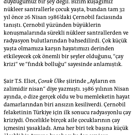
duyduğumuz bir şey değil. Bizim kuşağımız
epaper login
nükleer santrallerle çocuk yaşta, bundan tam 32
yıl önce 26 Nisan 1986’daki Çernobil faciasında
tanıştı. Çernobil yüzünden büyüklerin
konuşmalarında sürekli nükleer santrallerden ve
radyasyon bulutlarından bahsedilirdi. Çok küçük
yaşta olmamıza karşın hayatımızı derinden
etkileyecek çok önemli bir şeyler olduğunu, “çay
krizi“ ve “fındık bolluğu“ sayesinde anlamıştık.
Şair T.S. Eliot,
Çorak Ülke
şiirinde „Ayların en
zalimidir nisan“ diye yazmıştı. 1986 yılının Nisan
ayında, o dize gerçek oldu ve bu memleketin hayat
damarlarından biri ansızın kesiliverdi. Çernobil
felaketinin Türkiye için ilk sonucu radyasyonlu çay
kriziydi. Öncelikle birçok aile çocuklarının çay
içmesini yasakladı. Ama her biri tek başına küçük