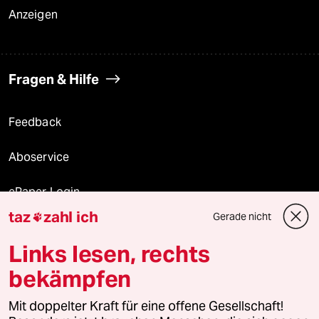
Anzeigen
Fragen & Hilfe
Feedback
Aboservice
ePaper Login
taz
zahl ich
Gerade nicht

Downloads für Abonnierende
Links lesen, rechts
bekämpfen
© 2026 taz Verlags und Vertriebs GmbH
Mit doppelter Kraft für eine offene Gesellschaft!
Alle Rechte vorbehalten. Bei rechtlichen Fragen oder für Genehmigungen
wenden Sie sich bitte an
lizenzen@taz.de