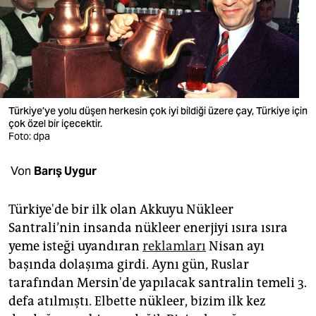
berlin
nord
wahrheit
verlag
Türkiye’ye yolu düşen herkesin çok iyi bildiği üzere çay, Türkiye için
çok özel bir içecektir.
verlag
Foto: dpa
veranstaltungen
Von
Barış Uygur
shop
fragen & hilfe
Türkiye'de bir ilk olan Akkuyu Nükleer
Santrali’nin insanda nükleer enerjiyi ısıra ısıra
unterstützen
yeme isteği uyandıran
reklamları
Nisan ayı
başında dolaşıma girdi. Aynı gün, Ruslar
abo
tarafından Mersin'de yapılacak santralin temeli 3.
genossenschaft
defa atılmıştı. Elbette nükleer, bizim ilk kez