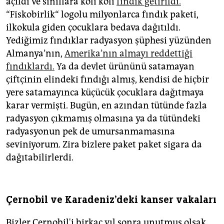
açıldı ve sınıflara koli koli
fındık getirildi.
“Fiskobirlik“ logolu milyonlarca fındık paketi,
ilkokula giden çocuklara bedava dağıtıldı.
Yediğimiz fındıklar radyasyon şüphesi yüzünden
Almanya’nın,
Amerika’nın almayı reddettiği
fındıklardı.
Ya da devlet ürününü satamayan
çiftçinin elindeki fındığı almış, kendisi de hiçbir
yere satamayınca küçücük çocuklara dağıtmaya
karar vermişti. Bugün, en azından tütünde fazla
radyasyon çıkmamış olmasına ya da tütündeki
radyasyonun pek de umursanmamasına
seviniyorum. Zira bizlere paket paket sigara da
dağıtabilirlerdi.
Çernobil ve Karadeniz'deki kanser vakaları
Bizler Çernobil'i birkaç yıl sonra unutmuş olsak