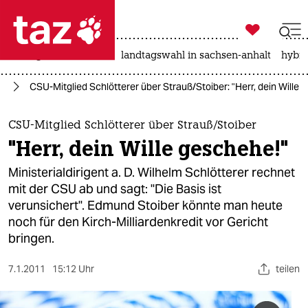

taz zahl ich
niedrigwasser
rente
landtagswahl in sachsen-anhalt
hybri

taz zahl ich
nd
CSU-Mitglied Schlötterer über Strauß/Stoiber: "Herr, dein Wille 
taz zahl ich
themen
CSU-Mitglied Schlötterer über Strauß/Stoiber
"Herr, dein Wille geschehe!"
politik
Ministerialdirigent a. D. Wilhelm Schlötterer rechnet
öko
mit der CSU ab und sagt: "Die Basis ist
verunsichert". Edmund Stoiber könnte man heute
gesellschaft
noch für den Kirch-Milliardenkredit vor Gericht
bringen.
kultur
7.1.2011
15:12 Uhr
teilen
sport