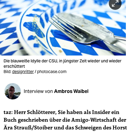
berlin
nord
wahrheit
verlag
verlag
Die blauweiße Idylle der CSU, in jüngster Zeit wieder und wieder
veranstaltungen
erschüttert
Bild:
designritter
/ photocase.com
shop
fragen & hilfe
Interview von
Ambros Waibel
unterstützen
abo
taz: Herr Schlötterer, Sie haben als Insider ein
Buch geschrieben über die Amigo-Wirtschaft der
genossenschaft
Ära Strauß/Stoiber und das Schweigen des Horst