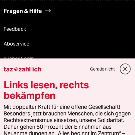
Fragen & Hilfe
Feedback
Aboservice
ePaper Login
taz
zahl ich
Gerade nicht

Downloads für Abonnierende
Links lesen, rechts
bekämpfen
© 2026 taz Verlags und Vertriebs GmbH
Mit doppelter Kraft für eine offene Gesellschaft!
Alle Rechte vorbehalten. Bei rechtlichen Fragen oder für Genehmigungen
wenden Sie sich bitte an
lizenzen@taz.de
Besonders jetzt brauchen Menschen, die sich gegen
Rechtsextremismus einsetzen, unsere Solidarität.
Daher gehen 50 Prozent der Einnahmen aus
Feedback
Redaktionsstatut
Kommune-Richtlinien
KI-
Neuanmeldungen an „Alles beginnt im Zentrum“ –