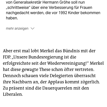
von Generalsekretär Hermann Gröhe soll nun
„schrittweise“ über eine Verbesserung für Frauen
nachgedacht werden, die vor 1992 Kinder bekommen
haben.
mehr anzeigen
Außenminister Guido Westerwelle
(FDP) verlangte
derweil von der Union eine klare Koalitionsaussage
zur Fortsetzung von Schwarz-Gelb nach der
Aber erst mal lobt Merkel das Bündnis mit der
Bundestagswahl 2013. „Ich rate Union und FDP,
FDP. „Unsere Bundesregierung ist die
glasklar für eine Fortsetzung unseres Bündnisses
erfolgreichste seit der Wiedervereinigung!“ Merkel
einzustehen“, sagte Westerwelle am Dienstag.
(cja)
hat diese gewagte These schon öfter vertreten.
Dennoch schauen viele Delegierten überrascht
ihre Nachbarn an, der Applaus kommt zögerlich.
Zu präsent sind die Dauerquerelen mit den
Liberalen.