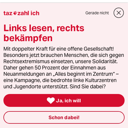
4
Niedrigwasser in Mittel- und Osteuropa
taz
zahl ich
Gerade nicht

Stromkrise mit Ansage
Links lesen, rechts
bekämpfen
5
Zivildienst
Mit doppelter Kraft für eine offene Gesellschaft!
Zwangsdienst als Randnotiz
Besonders jetzt brauchen Menschen, die sich gegen
Rechtsextremismus einsetzen, unsere Solidarität.
Daher gehen 50 Prozent der Einnahmen aus
Neuanmeldungen an „Alles beginnt im Zentrum“ –
6
Innenausschuss tagte zu CSD-Anschlag
eine Kampagne, die bedrohte linke Kulturzentren
Auch Bayerns Vorbild hilft nicht weiter
und Jugendorte unterstützt. Sind Sie dabei?

Ja, ich will
taz

Schon dabei!
Folgen Sie uns