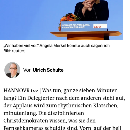
berlin
nord
wahrheit
verlag
„Wir haben viel vor.“ Angela Merkel könnte auch sagen: ich
verlag
Bild: reuters
veranstaltungen
Von
Ulrich Schulte
shop
fragen & hilfe
HANNOVR
taz
| Was tun, ganze sieben Minuten
unterstützen
lang? Ein Delegierter nach dem anderen steht auf,
der Applaus wird zum rhythmischen Klatschen,
abo
minutenlang. Die disziplinierten
genossenschaft
Christdemokraten wissen, was sie den
Fernsehkameras schuldig sind. Vorn, auf der hell