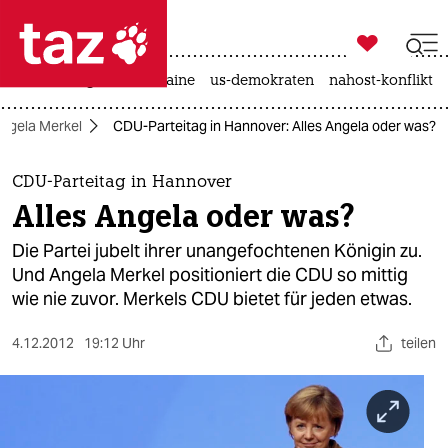

taz zahl ich
hitze
krieg in der ukraine
us-demokraten
nahost-konflikt

taz zahl ich
ngela Merkel
CDU-Parteitag in Hannover: Alles Angela oder was?
taz zahl ich
themen
CDU-Parteitag in Hannover
Alles Angela oder was?
politik
Die Partei jubelt ihrer unangefochtenen Königin zu.
öko
Und Angela Merkel positioniert die CDU so mittig
wie nie zuvor. Merkels CDU bietet für jeden etwas.
gesellschaft
4.12.2012
19:12 Uhr
teilen
kultur
sport