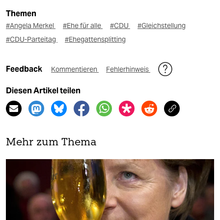
Themen
#Angela Merkel
#Ehe für alle
#CDU
#Gleichstellung
#CDU-Parteitag
#Ehegattensplitting
Feedback
Kommentieren
Fehlerhinweis
Diesen Artikel teilen
Mehr zum Thema