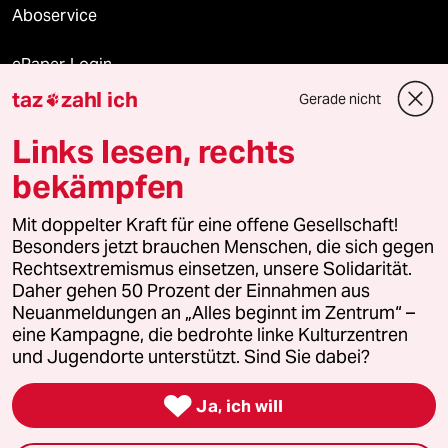
Aboservice
ePaper Login
taz
zahl ich
Gerade nicht

Downloads für Abonnierende
Links lesen, rechts
bekämpfen
© 2026 taz Verlags und Vertriebs GmbH
Mit doppelter Kraft für eine offene Gesellschaft!
Alle Rechte vorbehalten. Bei rechtlichen Fragen oder für Genehmigungen
wenden Sie sich bitte an
lizenzen@taz.de
Besonders jetzt brauchen Menschen, die sich gegen
Rechtsextremismus einsetzen, unsere Solidarität.
Daher gehen 50 Prozent der Einnahmen aus
Feedback
Redaktionsstatut
Kommune-Richtlinien
KI-
Neuanmeldungen an „Alles beginnt im Zentrum“ –
eine Kampagne, die bedrohte linke Kulturzentren
Leitlinie
Informant
Datenschutz
Impressum
AGB
und Jugendorte unterstützt. Sind Sie dabei?
Seitenwende
Einwilligungen widerrufen (Ads)

Ja, ich will