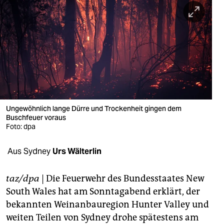
berlin
nord
wahrheit
verlag
verlag
veranstaltungen
Ungewöhnlich lange Dürre und Trockenheit gingen dem
Buschfeuer voraus
shop
Foto: dpa
fragen & hilfe
Aus Sydney
Urs Wälterlin
unterstützen
taz/dpa
| Die Feuerwehr des Bundesstaates New
abo
South Wales hat am Sonntagabend erklärt, der
bekannten Weinanbauregion Hunter Valley und
genossenschaft
weiten Teilen von Sydney drohe spätestens am