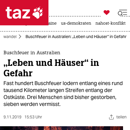

taz zahl ich
hitze
krieg in der ukraine
us-demokraten
nahost-konflikt

taz zahl ich
mawandel
Buschfeuer in Australien: „Leben und Häuser“ in Gefahr
taz zahl ich
themen
Buschfeuer in Australien
„Leben und Häuser“ in
politik
Gefahr
öko
Fast hundert Buschfeuer lodern entlang eines rund
tausend Kilometer langen Streifen entlang der
gesellschaft
Ostküste. Drei Menschen sind bisher gestorben,
sieben werden vermisst.
kultur
sport
9.11.2019
15:53 Uhr
teilen