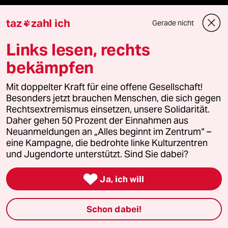
Mehr taz Angebote
taz
zahl ich
Gerade nicht

Reisen
Links lesen, rechts
bekämpfen
Kantine
Mit doppelter Kraft für eine offene Gesellschaft!
Shop
Besonders jetzt brauchen Menschen, die sich gegen
Rechtsextremismus einsetzen, unsere Solidarität.
Anzeigen
Daher gehen 50 Prozent der Einnahmen aus
Neuanmeldungen an „Alles beginnt im Zentrum“ –
eine Kampagne, die bedrohte linke Kulturzentren
und Jugendorte unterstützt. Sind Sie dabei?
Fragen & Hilfe

Ja, ich will
Feedback
Schon dabei!
Aboservice