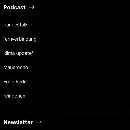
Podcast
bundestalk
fernverbindung
klima update°
Mauerecho
Freie Rede
reingehen
Newsletter