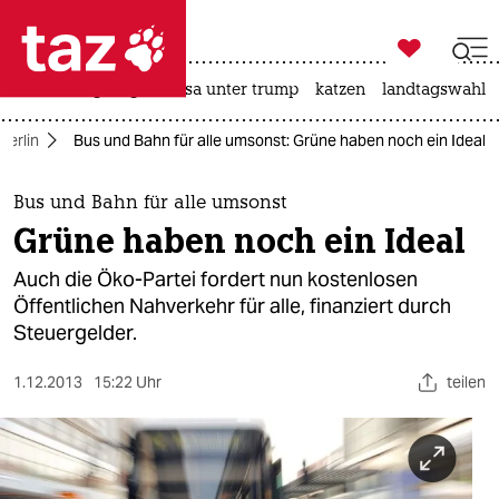

taz zahl ich
hitze
bergsteigen
usa unter trump
katzen
landtagswahl i

taz zahl ich
Berlin
Bus und Bahn für alle umsonst: Grüne haben noch ein Ideal
taz zahl ich
themen
Bus und Bahn für alle umsonst
Grüne haben noch ein Ideal
politik
Auch die Öko-Partei fordert nun kostenlosen
öko
Öffentlichen Nahverkehr für alle, finanziert durch
Steuergelder.
gesellschaft
1.12.2013
15:22 Uhr
teilen
kultur
sport