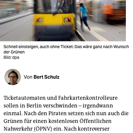
berlin
nord
wahrheit
verlag
Schnell einsteigen, auch ohne Ticket: Das wäre ganz nach Wunsch
verlag
der Grünen
Bild: dpa
veranstaltungen
shop
Von
Bert Schulz
fragen & hilfe
Ticketautomaten und Fahrkartenkontrolleure
unterstützen
sollen in Berlin verschwinden – irgendwann
abo
einmal. Nach den Piraten setzen sich nun auch die
Grünen für einen kostenlosen Öffentlichen
genossenschaft
Nahverkehr (ÖPNV) ein. Nach kontroverser