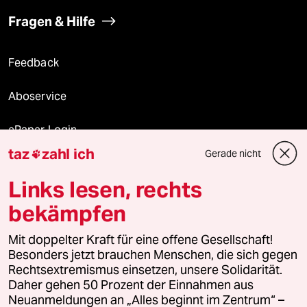
Fragen & Hilfe
Feedback
Aboservice
ePaper Login
taz
zahl ich
Gerade nicht

Downloads für Abonnierende
Links lesen, rechts
bekämpfen
© 2026 taz Verlags und Vertriebs GmbH
Alle Rechte vorbehalten. Bei rechtlichen Fragen oder für Genehmigungen
Mit doppelter Kraft für eine offene Gesellschaft!
wenden Sie sich bitte an
lizenzen@taz.de
Besonders jetzt brauchen Menschen, die sich gegen
Rechtsextremismus einsetzen, unsere Solidarität.
Daher gehen 50 Prozent der Einnahmen aus
Feedback
Redaktionsstatut
Kommune-Richtlinien
KI-
Neuanmeldungen an „Alles beginnt im Zentrum“ –