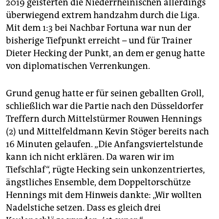
epaper login
2019 geisterten die Niederrheinischen allerdings
überwiegend extrem handzahm durch die Liga.
Mit dem 1:3 bei Nachbar Fortuna war nun der
bisherige Tiefpunkt erreicht – und für Trainer
Dieter Hecking der Punkt, an dem er genug hatte
von diplomatischen Verrenkungen.
Grund genug hatte er für seinen geballten Groll,
schließlich war die Partie nach den Düsseldorfer
Treffern durch Mittelstürmer Rouwen Hennings
(2) und Mittelfeldmann Kevin Stöger bereits nach
16 Minuten gelaufen. „Die Anfangsviertelstunde
kann ich nicht erklären. Da waren wir im
Tiefschlaf“, rügte Hecking sein unkonzentriertes,
ängstliches Ensemble, dem Doppeltorschütze
Hennings mit dem Hinweis dankte: „Wir wollten
Nadelstiche setzen. Dass es gleich drei