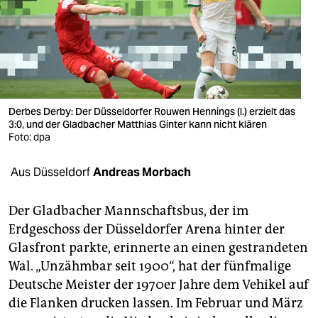
berlin
nord
wahrheit
verlag
Derbes Derby: Der Düssel­dorfer Rouwen Hennings (l.) erzielt das
verlag
3:0, und der Gladbacher Matthias Ginter kann nicht klären
Foto: dpa
veranstaltungen
Aus Düsseldorf
Andreas Morbach
shop
fragen & hilfe
Der Gladbacher Mannschaftsbus, der im
Erdgeschoss der Düsseldorfer Arena hinter der
unterstützen
Glasfront parkte, erinnerte an einen gestrandeten
abo
Wal. „Unzähmbar seit 1900“, hat der fünfmalige
Deutsche Meister der 1970er Jahre dem Vehikel auf
genossenschaft
die Flanken drucken lassen. Im Februar und März