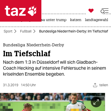

taz zahl ich
hitze
bergsteigen
usa unter trump
katzen
landtagswahl i

taz zahl ich
Sport
Fußball
Bundesliga Niederrhein-Derby: Im Tiefschlaf
taz zahl ich
themen
Bundesliga Niederrhein-Derby
Im Tiefschlaf
politik
Nach dem 1:3 in Düsseldorf will sich Gladbach-
öko
Coach Hecking auf intensive Fehlersuche in seinem
kriselnden Ensemble begeben.
gesellschaft
31.3.2019
14:50 Uhr
teilen
kultur
sport