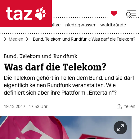

taz zahl ich
krieg in der ukraine
hitze
niedrigwasser
waldbrände

taz zahl ich
t
Medien
Bund, Telekom und Rundfunk: Was darf die Telekom?
taz zahl ich
themen
Bund, Telekom und Rundfunk
Was darf die Telekom?
politik
Die Telekom gehört in Teilen dem Bund, und sie darf
öko
eigentlich keinen Rundfunk veranstalten. Wie
definiert sich aber ihre Plattform „Entertain“?
gesellschaft
19.12.2017
17:52 Uhr
teilen
kultur
sport