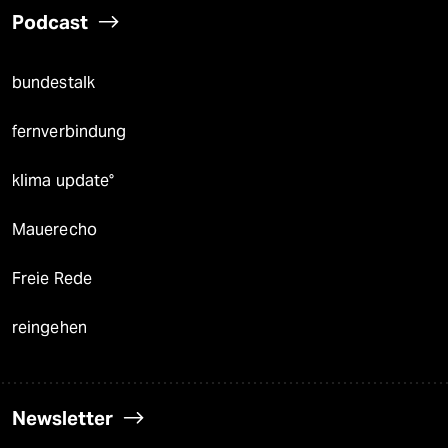
Podcast
bundestalk
fernverbindung
klima update°
Mauerecho
Freie Rede
reingehen
Newsletter