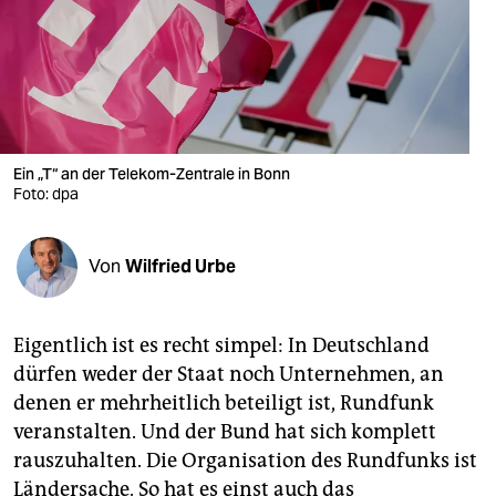
berlin
nord
wahrheit
verlag
Ein „T“ an der Telekom-Zentrale in Bonn
Foto: dpa
verlag
veranstaltungen
Von
Wilfried Urbe
shop
fragen & hilfe
Eigentlich ist es recht simpel: In Deutschland
unterstützen
dürfen weder der Staat noch Unternehmen, an
denen er mehrheitlich beteiligt ist, Rundfunk
abo
veranstalten. Und der Bund hat sich komplett
genossenschaft
rauszuhalten. Die Organisation des Rundfunks ist
Ländersache. So hat es einst auch das