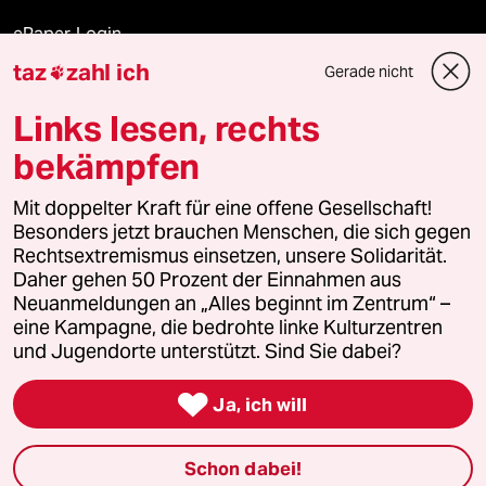
ePaper Login
taz
zahl ich
Gerade nicht

Downloads für Abonnierende
Links lesen, rechts
bekämpfen
© 2026 taz Verlags und Vertriebs GmbH
Mit doppelter Kraft für eine offene Gesellschaft!
Alle Rechte vorbehalten. Bei rechtlichen Fragen oder für Genehmigungen
wenden Sie sich bitte an
lizenzen@taz.de
Besonders jetzt brauchen Menschen, die sich gegen
Rechtsextremismus einsetzen, unsere Solidarität.
Daher gehen 50 Prozent der Einnahmen aus
Feedback
Redaktionsstatut
Kommune-Richtlinien
KI-
Neuanmeldungen an „Alles beginnt im Zentrum“ –
eine Kampagne, die bedrohte linke Kulturzentren
Leitlinie
Informant
Datenschutz
Impressum
AGB
und Jugendorte unterstützt. Sind Sie dabei?
Seitenwende
Einwilligungen widerrufen (Ads)

Ja, ich will
Schon dabei!