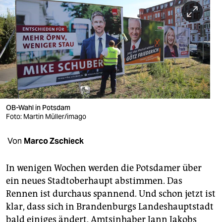
berlin
nord
wahrheit
verlag
verlag
veranstaltungen
OB-Wahl in Potsdam
Foto: Martin Müller/imago
shop
Von
Marco Zschieck
fragen & hilfe
unterstützen
In wenigen Wochen werden die Potsdamer über
ein neues Stadtoberhaupt abstimmen. Das
abo
Rennen ist durchaus spannend. Und schon jetzt ist
genossenschaft
klar, dass sich in Brandenburgs Landeshauptstadt
bald einiges ändert. Amtsinhaber Jann Jakobs