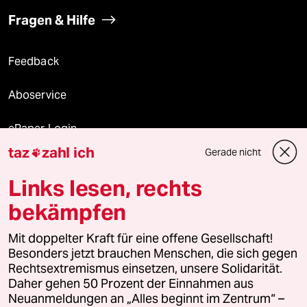
Fragen & Hilfe
Feedback
Aboservice
ePaper Login
taz
zahl ich
Gerade nicht

Downloads für Abonnierende
Links lesen, rechts
bekämpfen
© 2026 taz Verlags und Vertriebs GmbH
Alle Rechte vorbehalten. Bei rechtlichen Fragen oder für Genehmigungen
Mit doppelter Kraft für eine offene Gesellschaft!
wenden Sie sich bitte an
lizenzen@taz.de
Besonders jetzt brauchen Menschen, die sich gegen
Rechtsextremismus einsetzen, unsere Solidarität.
Daher gehen 50 Prozent der Einnahmen aus
Feedback
Redaktionsstatut
Kommune-Richtlinien
KI-
Neuanmeldungen an „Alles beginnt im Zentrum“ –