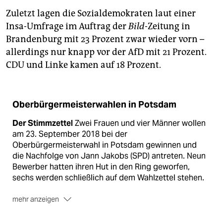
Zuletzt lagen die Sozialdemokraten laut einer
Insa-Umfrage im Auftrag der
Bild
-Zeitung in
Brandenburg mit 23 Prozent zwar wieder vorn –
allerdings nur knapp vor der AfD mit 21 Prozent.
CDU und Linke kamen auf 18 Prozent.
Oberbürgermeisterwahlen in Potsdam
Der Stimmzettel
Zwei Frauen und vier Männer wollen
am 23. September 2018 bei der
Oberbürgermeisterwahl in Potsdam gewinnen und
die Nachfolge von Jann Jakobs (SPD) antreten. Neun
Bewerber hatten ihren Hut in den Ring geworfen,
sechs werden schließlich auf dem Wahlzettel stehen.
mehr anzeigen
Die KandidatInnen
Martina Trauth, parteilos, tritt für
die Linke an. Mike Schubert für die SPD sowie Götz