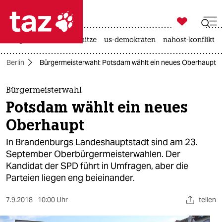

taz zahl ich
krieg in der ukraine
hitze
us-demokraten
nahost-konflikt

taz zahl ich
Berlin
Bürgermeisterwahl: Potsdam wählt ein neues Oberhaupt
taz zahl ich
themen
Bürgermeisterwahl
Potsdam wählt ein neues
politik
Oberhaupt
öko
In Brandenburgs Landeshauptstadt sind am 23.
September Oberbürgermeisterwahlen. Der
gesellschaft
Kandidat der SPD führt in Umfragen, aber die
Parteien liegen eng beieinander.
kultur
sport
7.9.2018
10:00 Uhr
teilen