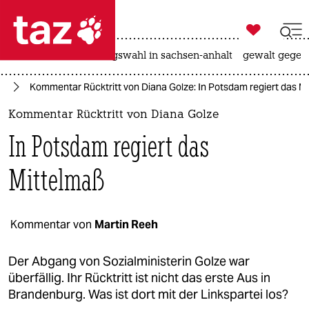

taz zahl ich
hitze
surfen
landtagswahl in sachsen-anhalt
gewalt gegen

taz zahl ich
nd
Kommentar Rücktritt von Diana Golze: In Potsdam regiert das M
taz zahl ich
Kommentar Rücktritt von Diana Golze
themen
In Potsdam regiert das
politik
Mittelmaß
öko
gesellschaft
Kommentar von
Martin Reeh
kultur
Der Abgang von Sozialministerin Golze war
überfällig. Ihr Rücktritt ist nicht das erste Aus in
sport
Brandenburg. Was ist dort mit der Linkspartei los?