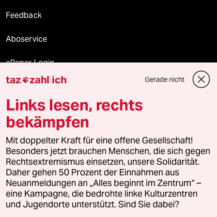
Feedback
Aboservice
ePaper Login
taz
zahl ich
Gerade nicht

Downloads für Abonnierende
Links lesen, rechts
bekämpfen
© 2026 taz Verlags und Vertriebs GmbH
Mit doppelter Kraft für eine offene Gesellschaft!
Alle Rechte vorbehalten. Bei rechtlichen Fragen oder für Genehmigungen
wenden Sie sich bitte an
lizenzen@taz.de
Besonders jetzt brauchen Menschen, die sich gegen
Rechtsextremismus einsetzen, unsere Solidarität.
Daher gehen 50 Prozent der Einnahmen aus
Feedback
Redaktionsstatut
Kommune-Richtlinien
KI-
Neuanmeldungen an „Alles beginnt im Zentrum“ –
eine Kampagne, die bedrohte linke Kulturzentren
Leitlinie
Informant
Datenschutz
Impressum
AGB
und Jugendorte unterstützt. Sind Sie dabei?