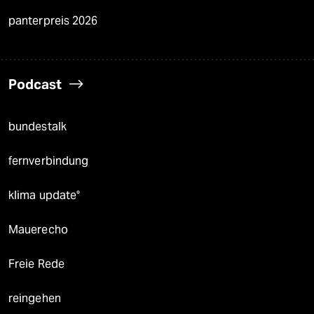
panterpreis 2026
Podcast
bundestalk
fernverbindung
klima update°
Mauerecho
Freie Rede
reingehen