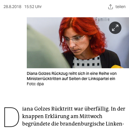
berlin
28.8.2018
15:52 Uhr
teilen
nord
wahrheit
verlag
verlag
veranstaltungen
shop
Diana Golzes Rückzug reiht sich in eine Reihe von
Ministerrücktritten auf Seiten der Linkspartei ein
Foto: dpa
fragen & hilfe
unterstützen
D
abo
iana Golzes Rücktritt war überfällig. In der
knappen Erklärung am Mittwoch
genossenschaft
begründete die brandenburgische Linken-