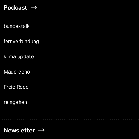
Podcast
bundestalk
fernverbindung
klima update°
Mauerecho
Freie Rede
reingehen
Newsletter