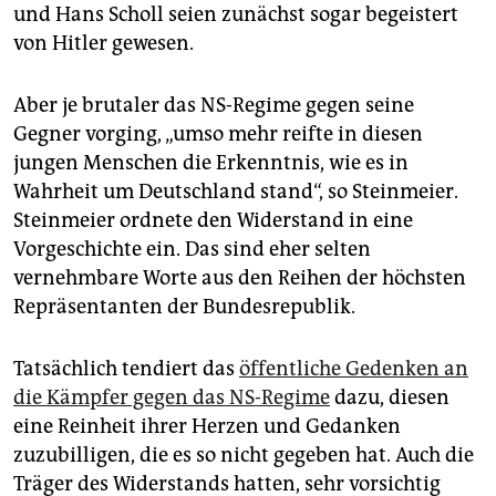
epaper login
und Hans Scholl seien zunächst sogar begeistert
von Hitler gewesen.
Aber je brutaler das NS-Regime gegen seine
Gegner vorging, „umso mehr reifte in diesen
jungen Menschen die Erkenntnis, wie es in
Wahrheit um Deutschland stand“, so Steinmeier.
Steinmeier ordnete den Widerstand in eine
Vorgeschichte ein. Das sind eher selten
vernehmbare Worte aus den Reihen der höchsten
Repräsentanten der Bundesrepublik.
Tatsächlich tendiert das
öffentliche Gedenken an
die Kämpfer gegen das NS-Regime
dazu, diesen
eine Reinheit ihrer Herzen und Gedanken
zuzubilligen, die es so nicht gegeben hat. Auch die
Träger des Widerstands hatten, sehr vorsichtig