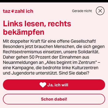
ePaper Login
taz
zahl ich
Gerade nicht

Downloads für Abonnierende
Links lesen, rechts
bekämpfen
Mit doppelter Kraft für eine offene Gesellschaft!
© 2026 taz Verlags und Vertriebs GmbH
Besonders jetzt brauchen Menschen, die sich gegen
Alle Rechte vorbehalten. Bei rechtlichen Fragen oder für Genehmigungen
wenden Sie sich bitte an
lizenzen@taz.de
Rechtsextremismus einsetzen, unsere Solidarität.
Daher gehen 50 Prozent der Einnahmen aus
Neuanmeldungen an „Alles beginnt im Zentrum“ –
Feedback
Redaktionsstatut
Kommune-Richtlinien
KI-
eine Kampagne, die bedrohte linke Kulturzentren
und Jugendorte unterstützt. Sind Sie dabei?
Leitlinie
Informant
Datenschutz
Impressum
AGB

Ja, ich will
Seitenwende
Einwilligungen widerrufen (Ads)
Schon dabei!