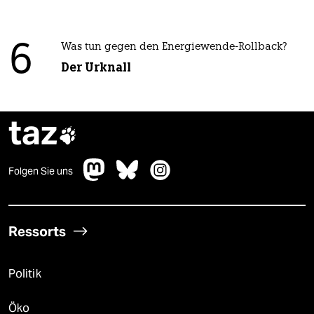
6
Was tun gegen den Energiewende-Rollback?
Der Urknall
taz

Folgen Sie uns
Ressorts
Politik
Öko