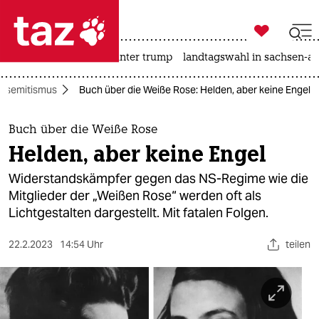

taz zahl ich
nahost-konflikt
usa unter trump
landtagswahl in sachsen-an

taz zahl ich
tisemitismus
Buch über die Weiße Rose: Helden, aber keine Engel
taz zahl ich
themen
Buch über die Weiße Rose
Helden, aber keine Engel
politik
Widerstandskämpfer gegen das NS-Regime wie die
öko
Mitglieder der „Weißen Rose“ werden oft als
Lichtgestalten dargestellt. Mit fatalen Folgen.
gesellschaft
22.2.2023
14:54 Uhr
teilen
kultur
sport