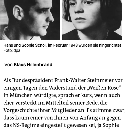
berlin
nord
wahrheit
verlag
Hans und Sophie Scholl, im Februar 1943 wurden sie hingerichtet
Foto: dpa
verlag
veranstaltungen
Von
Klaus Hillenbrand
shop
Als Bundespräsident Frank-Walter Steinmeier vor
fragen & hilfe
einigen Tagen den Widerstand der „Weißen Rose“
in München würdigte, sprach er kurz, wenn auch
unterstützen
eher versteckt im Mittelteil seiner Rede, die
abo
Vorgeschichte ihrer Mitglieder an. Es stimme zwar,
dass kaum einer von ihnen von Anfang an gegen
genossenschaft
das NS-Regime eingestellt gewesen sei, ja Sophie