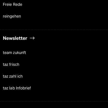
Freie Rede
reingehen
Newsletter
team zukunft
taz frisch
taz zahl ich
taz lab Infobrief