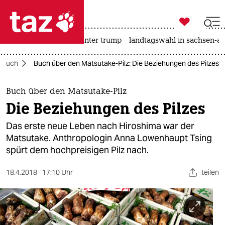

taz zahl ich
nahost-konflikt
usa unter trump
landtagswahl in sachsen-an

taz zahl ich
Buch
Buch über den Matsutake-Pilz: Die Beziehungen des Pilzes
taz zahl ich
themen
Buch über den Matsutake-Pilz
Die Beziehungen des Pilzes
politik
Das erste neue Leben nach Hiroshima war der
öko
Matsutake. Anthropologin Anna Lowenhaupt Tsing
spürt dem hochpreisigen Pilz nach.
gesellschaft
18.4.2018
17:10 Uhr
teilen
kultur
sport