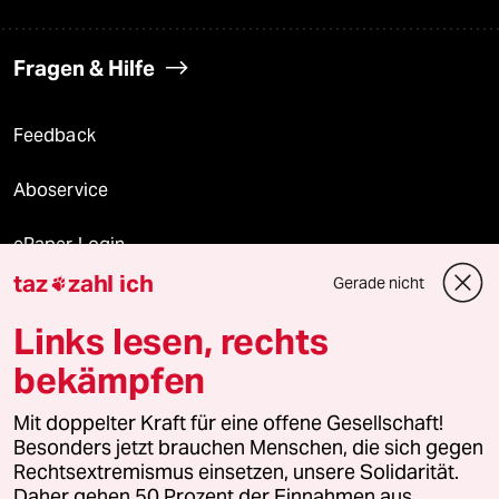
Fragen & Hilfe
Feedback
Aboservice
ePaper Login
taz
zahl ich
Gerade nicht

Downloads für Abonnierende
Links lesen, rechts
bekämpfen
© 2026 taz Verlags und Vertriebs GmbH
Mit doppelter Kraft für eine offene Gesellschaft!
Alle Rechte vorbehalten. Bei rechtlichen Fragen oder für Genehmigungen
wenden Sie sich bitte an
lizenzen@taz.de
Besonders jetzt brauchen Menschen, die sich gegen
Rechtsextremismus einsetzen, unsere Solidarität.
Daher gehen 50 Prozent der Einnahmen aus