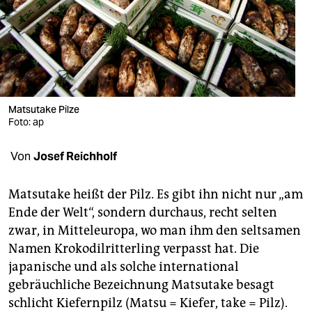
berlin
nord
wahrheit
verlag
Matsutake Pilze
Foto: ap
verlag
veranstaltungen
Von
Josef Reichholf
shop
Matsutake heißt der Pilz. Es gibt ihn nicht nur „am
fragen & hilfe
Ende der Welt“, sondern durchaus, recht selten
zwar, in Mitteleuropa, wo man ihm den seltsamen
unterstützen
Namen Krokodilritterling verpasst hat. Die
abo
japanische und als solche international
gebräuchliche Bezeichnung Matsutake besagt
genossenschaft
schlicht Kiefernpilz (Matsu = Kiefer, take = Pilz).