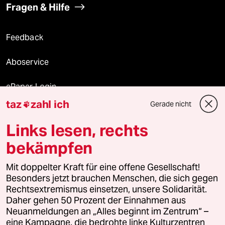
Fragen & Hilfe
Feedback
Aboservice
ePaper Login
taz
zahl ich
Gerade nicht

Downloads für Abonnierende
Links lesen, rechts
bekämpfen
© 2026 taz Verlags und Vertriebs GmbH
Mit doppelter Kraft für eine offene Gesellschaft!
Alle Rechte vorbehalten. Bei rechtlichen Fragen oder für Genehmigungen
wenden Sie sich bitte an
lizenzen@taz.de
Besonders jetzt brauchen Menschen, die sich gegen
Rechtsextremismus einsetzen, unsere Solidarität.
Daher gehen 50 Prozent der Einnahmen aus
Feedback
Redaktionsstatut
Kommune-Richtlinien
KI-
Neuanmeldungen an „Alles beginnt im Zentrum“ –
eine Kampagne, die bedrohte linke Kulturzentren