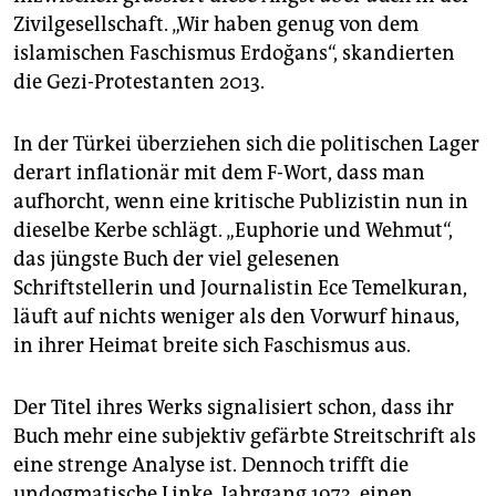
epaper login
Zivilgesellschaft. „Wir haben genug von dem
islamischen Faschismus Erdoğans“, skandierten
die Gezi-Protestanten 2013.
In der Türkei überziehen sich die politischen Lager
derart inflationär mit dem F-Wort, dass man
aufhorcht, wenn eine kritische Publizistin nun in
dieselbe Kerbe schlägt. „Euphorie und Wehmut“,
das jüngste Buch der viel gelesenen
Schriftstellerin und Journalistin Ece Temelkuran,
läuft auf nichts weniger als den Vorwurf hinaus,
in ihrer Heimat breite sich Faschismus aus.
Der Titel ihres Werks signalisiert schon, dass ihr
Buch mehr eine subjektiv gefärbte Streitschrift als
eine strenge Analyse ist. Dennoch trifft die
undogmatische Linke, Jahrgang 1973, einen