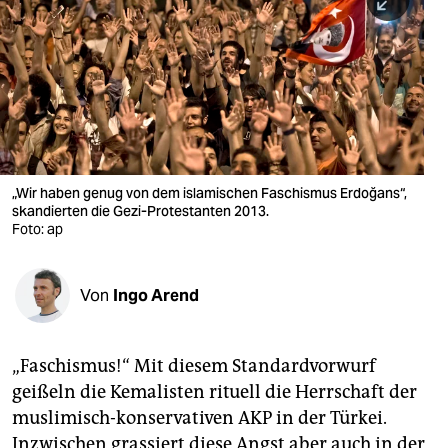
berlin
nord
wahrheit
verlag
verlag
„Wir haben genug von dem islamischen Faschismus Erdoğans“,
skandierten die Gezi-Protestanten 2013.
veranstaltungen
Foto: ap
shop
fragen & hilfe
Von
Ingo Arend
unterstützen
„Faschismus!“ Mit diesem Standardvorwurf
abo
geißeln die Kemalisten rituell die Herrschaft der
genossenschaft
muslimisch-konservativen AKP in der Türkei.
Inzwischen grassiert diese Angst aber auch in der