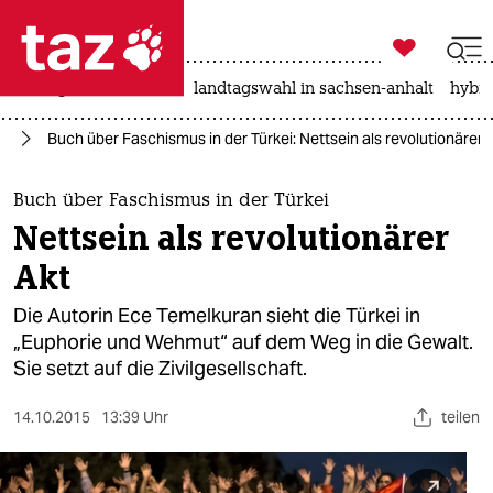

taz zahl ich
niedrigwasser
rente
landtagswahl in sachsen-anhalt
hybri

taz zahl ich
an
Buch über Faschismus in der Türkei: Nettsein als revolutionärer 
taz zahl ich
themen
Buch über Faschismus in der Türkei
Nettsein als revolutionärer
politik
Akt
öko
Die Autorin Ece Temelkuran sieht die Türkei in
„Euphorie und Wehmut“ auf dem Weg in die Gewalt.
gesellschaft
Sie setzt auf die Zivilgesellschaft.
kultur
14.10.2015
13:39 Uhr
teilen
sport