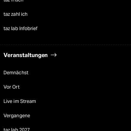
taz zahl ich
taz lab Infobrief
Veranstaltungen
Demnächst
Vor Ort
Live im Stream
Vergangene
taz lab 2027