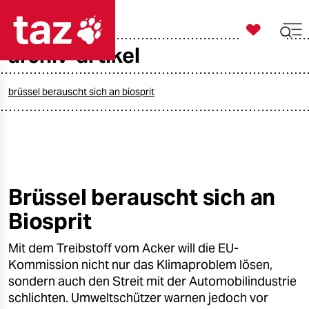

taz zahl ich
archiv-artikel

taz zahl ich
taz zahl ich
brüssel berauscht sich an biosprit
themen
politik
öko
Brüssel berauscht sich an
Biosprit
gesellschaft
Mit dem Treibstoff vom Acker will die EU-
kultur
Kommission nicht nur das Klimaproblem lösen,
sport
sondern auch den Streit mit der Automobilindustrie
schlichten. Umweltschützer warnen jedoch vor