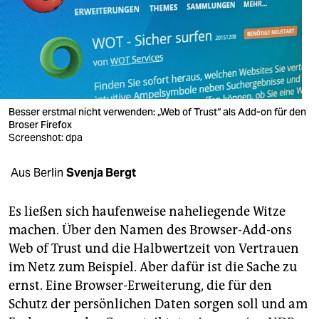
berlin
nord
wahrheit
verlag
Besser erstmal nicht verwenden: „Web of Trust“ als Add-on für den
verlag
Broser Firefox
Screenshot: dpa
veranstaltungen
Aus Berlin
Svenja Bergt
shop
fragen & hilfe
Es ließen sich haufenweise naheliegende Witze
machen. Über den Namen des Browser-Add-ons
unterstützen
Web of Trust und die Halbwertzeit von Vertrauen
abo
im Netz zum Beispiel. Aber dafür ist die Sache zu
ernst. Eine Browser-Erweiterung, die für den
genossenschaft
Schutz der persönlichen Daten sorgen soll und am