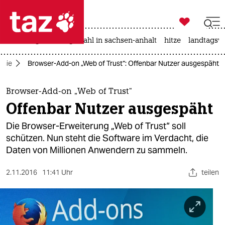

taz zahl ich
iran-krieg
landtagswahl in sachsen-anhalt
hitze
landtagswa

taz zahl ich
omie
Browser-Add-on „Web of Trust“: Offenbar Nutzer ausgespäht
taz zahl ich
themen
Browser-Add-on „Web of Trust“
Offenbar Nutzer ausgespäht
politik
Die Browser-Erweiterung „Web of Trust“ soll
öko
schützen. Nun steht die Software im Verdacht, die
Daten von Millionen Anwendern zu sammeln.
gesellschaft
2.11.2016
11:41 Uhr
teilen
kultur
sport