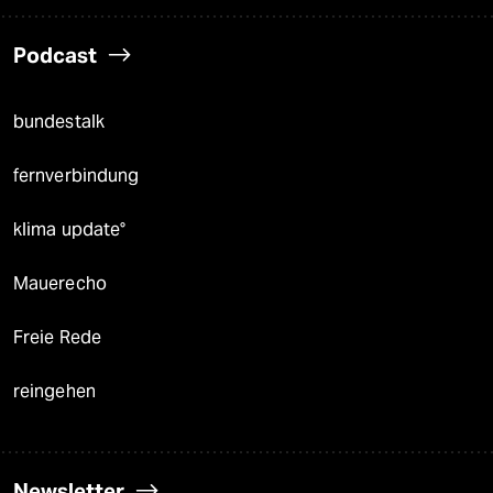
Podcast
bundestalk
fernverbindung
klima update°
Mauerecho
Freie Rede
reingehen
Newsletter