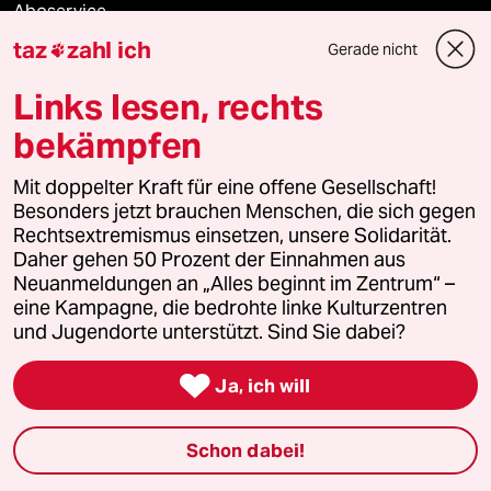
Aboservice
taz
zahl ich
Gerade nicht

ePaper Login
Links lesen, rechts
Downloads für Abonnierende
bekämpfen
Mit doppelter Kraft für eine offene Gesellschaft!
Besonders jetzt brauchen Menschen, die sich gegen
© 2026 taz Verlags und Vertriebs GmbH
Rechtsextremismus einsetzen, unsere Solidarität.
Alle Rechte vorbehalten. Bei rechtlichen Fragen oder für Genehmigungen
wenden Sie sich bitte an
lizenzen@taz.de
Daher gehen 50 Prozent der Einnahmen aus
Neuanmeldungen an „Alles beginnt im Zentrum“ –
eine Kampagne, die bedrohte linke Kulturzentren
Feedback
Redaktionsstatut
Kommune-Richtlinien
KI-
und Jugendorte unterstützt. Sind Sie dabei?
Leitlinie
Informant
Datenschutz
Impressum
AGB

Ja, ich will
Seitenwende
Einwilligungen widerrufen (Ads)
Schon dabei!