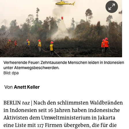
berlin
nord
wahrheit
verlag
verlag
veranstaltungen
Verheerende Feuer: Zehntausende Menschen leiden in Indonesien
unter Atemwegsbeschwerden.
shop
Bild: dpa
fragen & hilfe
Von
Anett Keller
unterstützen
BERLIN
taz
| Nach den schlimmsten Waldbränden
abo
in Indonesien seit 16 Jahren haben indonesische
Aktivisten dem Umweltministerium in Jakarta
genossenschaft
eine Liste mit 117 Firmen übergeben, die für die