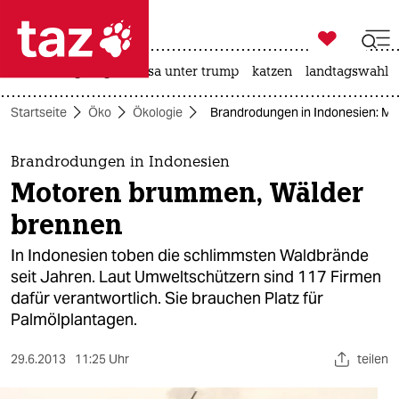

taz zahl ich
hitze
bergsteigen
usa unter trump
katzen
landtagswahl i

taz zahl ich
Startseite
Öko
Ökologie
Brandrodungen in Indonesien: M
taz zahl ich
themen
Brandrodungen in Indonesien
Motoren brummen, Wälder
politik
brennen
öko
In Indonesien toben die schlimmsten Waldbrände
seit Jahren. Laut Umweltschützern sind 117 Firmen
gesellschaft
dafür verantwortlich. Sie brauchen Platz für
Palmölplantagen.
kultur
sport
29.6.2013
11:25 Uhr
teilen