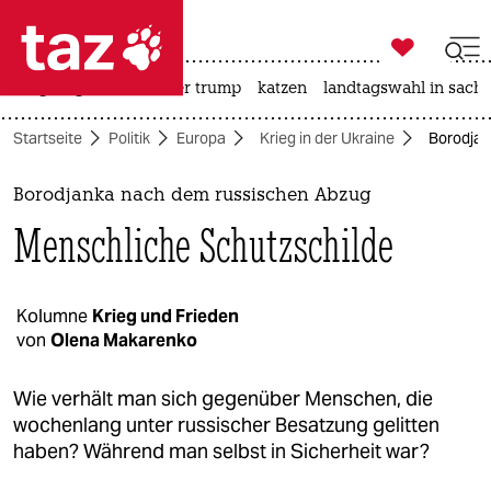

taz zahl ich
bergsteigen
usa unter trump
katzen
landtagswahl in sachs

taz zahl ich
Startseite
Politik
Europa
Krieg in der Ukraine
Borodjan
taz zahl ich
themen
Borodjanka nach dem russischen Abzug
Menschliche Schutzschilde
politik
öko
Kolumne
Krieg und Frieden
von
Olena Makarenko
gesellschaft
kultur
Wie verhält man sich gegenüber Menschen, die
wochenlang unter russischer Besatzung gelitten
sport
haben? Während man selbst in Sicherheit war?