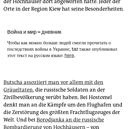
epaper login
der Hochhäuser dort abgeworfen hatte. Jeder der
Orte in der Region Kiew hat seine Besonderheiten.
Война и мир – дневник
Чтобы как можно больше людей смогли прочитать о
последствиях войны в Украине, taz также опубликовал
этот текст на русском языке:
here
.
Butscha assoziiert man vor allem mit den
Gräueltaten
, die russische Soldaten an der
Zivilbevölkerung verübt haben. Bei Hostomel
denkt man an die Kämpfe um den Flughafen und
die Zerstörung des größten Frachtflugzeuges der
Welt. Und bei
Borodjanka an die russische
Bombardierung von Hochhäusern
– von