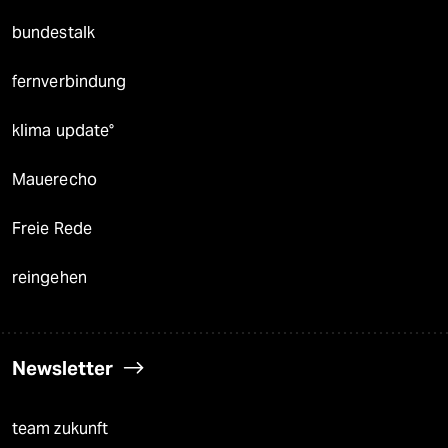
bundestalk
fernverbindung
klima update°
Mauerecho
Freie Rede
reingehen
Newsletter
team zukunft