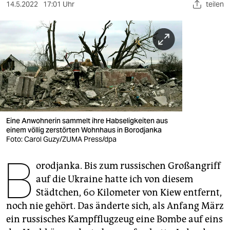
berlin
14.5.2022
17:01 Uhr
teilen
nord
wahrheit
verlag
verlag
veranstaltungen
Eine Anwohnerin sammelt ihre Habseligkeiten aus
shop
einem völlig zerstörten Wohnhaus in Borodjanka
Foto: Carol Guzy/ZUMA Press/dpa
fragen & hilfe
B
orodjanka. Bis zum russischen Großangriff
unterstützen
auf die Ukraine hatte ich von diesem
abo
Städtchen, 60 Kilometer von Kiew entfernt,
noch nie gehört. Das änderte sich, als Anfang März
genossenschaft
ein russisches Kampfflugzeug eine Bombe auf eins