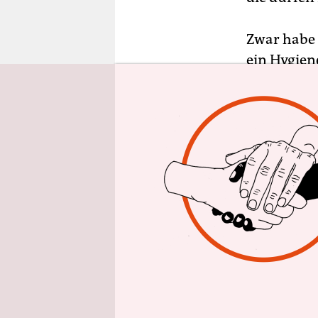
epaper login
Zwar habe 
ein Hygiene
Wirtschafte
aufgrund d
aber für e
Behörden k
Prostituti
wir wollen 
„Damit die
Plätze wegn
Herbertstr
in denen n
hinter Fen