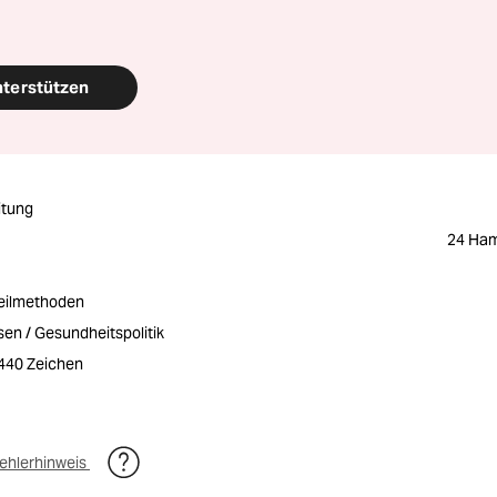
nterstützen
itung
24 Ham
Heilmethoden
n / Gesundheitspolitik
2440 Zeichen
ehlerhinweis