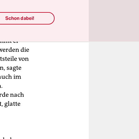
uppen
mwickelt.
Schon dabei!
 getragen
ommt er
werden die
steile von
n, sagte
auch im
.
erde nach
, glatte