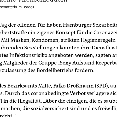
schafterin im Bordell
Tag der offenen Tür haben Hamburger Sexarbeit
rbertstraße ein eigenes Konzept für die Coronazei
t. Mit Masken, Kondomen, strikten Hygieneregeln
hrenden Sexstellungen könnten ihre Dienstlei
tes Infektionsrisiko angeboten werden, sagten 
 Mitglieder der Gruppe „Sexy Aufstand Reeperba
rzulassung des Bordellbetriebs fordern.
 des Bezirksamts Mitte, Falko Droßmann (SPD), äu
s. Durch das coronabedingte Verbot verlagere sic
 in die Illegalität. „Aber die einzigen, die es sau
l machen, die sozialversichert sind und es freiwil
nicht.“