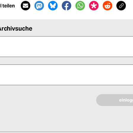
 teilen
Archivsuche
 alle Pflichtfelder (*) aus, um fortfahren zu können.