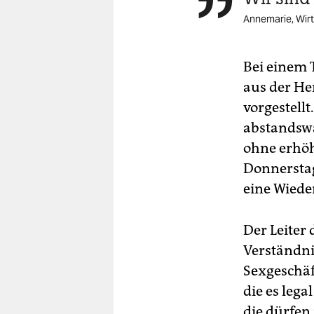

berlin
Annemarie, Wirt
nord
wahrheit
Bei einem 
aus der He
verlag
vorgestell
verlag
abstandswa
ohne erhöh
veranstaltungen
Donnerstag
shop
eine Wiede
fragen & hilfe
Der Leiter
unterstützen
Verständni
abo
Sexgeschäft
genossenschaft
die es lega
die dürfen 