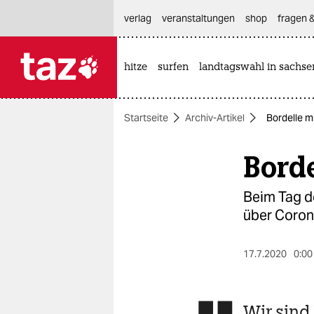
hautnavigation anspringen
hauptinhalt anspringen
footer anspringen
verlag
veranstaltungen
shop
fragen &
hitze
surfen
landtagswahl in sachse

taz zahl ich
taz zahl ich
Startseite
Archiv-Artikel
Bordelle m
themen
Borde
politik
öko
Beim Tag de
über Coro
gesellschaft
kultur
17.7.2020
0:00
sport
Wir sind