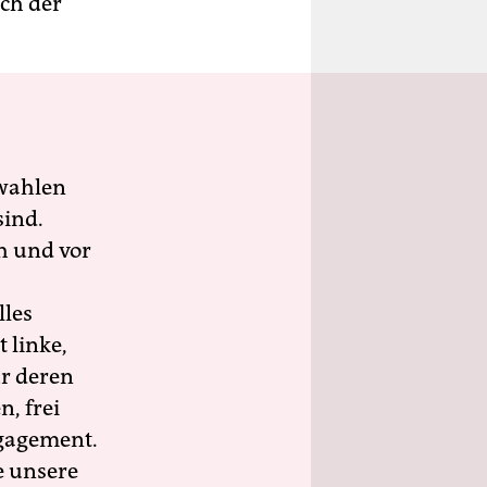
ich der
wahlen
sind.
h und vor
lles
 linke,
ür deren
n, frei
ngagement.
e unsere