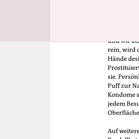
Auf den n
gesetzt, 
„Beim Gesp
und wir ac
rein, wird
Hände desi
Prostituie
sie. Persö
Puff zur N
Kondome si
jedem Besu
Oberflächen
Auf weiter