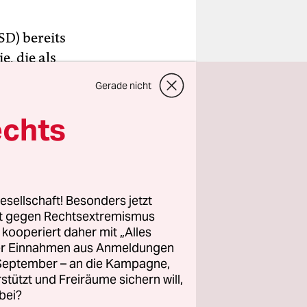
D) bereits
, die als
t,
Gerade nicht
n sich
den
echts
eudern und
esellschaft! Besonders jetzt
rt gegen Rechtsextremismus
r natürlich
z kooperiert daher mit „Alles
lbst in der
ller Einnahmen aus Anmeldungen
Schotten“,
. September – an die Kampagne,
t an dicht
rstützt und Freiräume sichern will,
bei?
sscheiben.