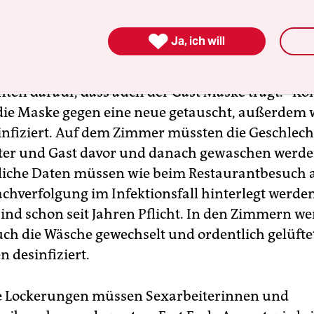
un freibleibenden Barhockern wurden Gummip
die Türklinken mit keimhemmendem Kupferband u

Ja, ich will
räch mit dem Gast am Fenster wird Mundschutz
hten darauf, dass auch der Gast Maske trägt.“ K
 die Maske gegen eine neue getauscht, außerdem 
nfiziert. Auf dem Zimmer müssten die Geschlecht
rter und Gast davor und danach gewaschen werde
nliche Daten müssen wie beim Restaurantbesuch 
achverfolgung im Infektionsfall hinterlegt werden
nd schon seit Jahren Pflicht. In den Zimmern w
ch die Wäsche gewechselt und ordentlich gelüftet
 desinfiziert.
e Lockerungen müssen Sexarbeiterinnen und