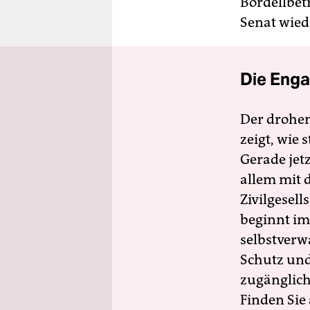
Bordellbet
Senat wied
Die Enga
Der drohe
zeigt, wie
Gerade jet
allem mit d
Zivilgesell
beginnt im
selbstverw
Schutz und 
zugänglich
Finden Sie