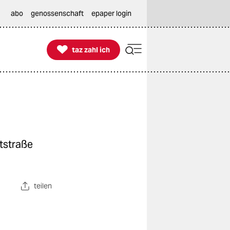
abo
genossenschaft
epaper login

taz zahl ich
taz zahl ich
tstraße
teilen