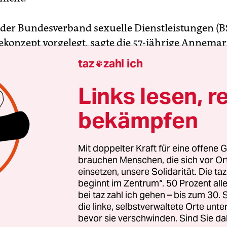
der Bundesverband sexuelle Dienstleistungen (BS
konzept vorgelegt, sagte die 57-jährige Annemarie
rin in einem Bordell in der Herbertstraße arbeite
taz
zahl ich

er Besonderheiten in der Herbertstraße habe ma
inen eigenes Konzept entschieden, mit dem man 
Links lesen, r
larmachen wolle, dass es keinen Grund gebe, die
bekämpfen
on weiter zu verbieten. „Wir sind keine Virenschl
auch keine sein“, sagte sie.
Mit doppelter Kraft für eine offene G
brauchen Menschen, die sich vor O
 Abstandsregelung eingehalten wird, mussten wi
einsetzen, unsere Solidarität. Die ta
ehmen“, erklärte die Wirtschafterin, die früher se
beginnt im Zentrum“. 50 Prozent a
aße angeschafft hat. Zwischen den sogenannten „
bei taz zahl ich gehen – bis zum 30
ormalerweise die Damen leicht bekleidet und dich
die linke, selbstverwaltete Orte unte
bevor sie verschwinden. Sind Sie da
stern ihre Dienste anbieten, hängen nun Plexigla