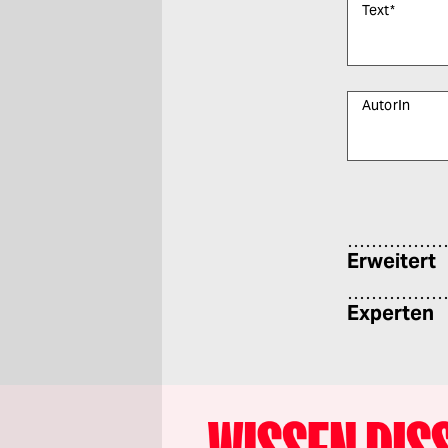
Text
*
AutorIn
Bitte füllen Sie
Erweitert
Experten