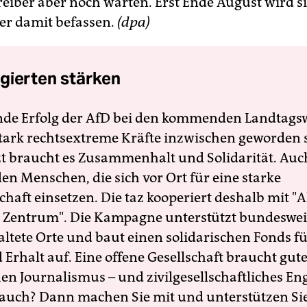
reiber aber noch warten. Erst Ende August wird s
er damit befassen.
(dpa)
gierten stärken
nde Erfolg der AfD bei den kommenden Landtags
 stark rechtsextreme Kräfte inzwischen geworden 
zt braucht es Zusammenhalt und Solidarität. Auc
en Menschen, die sich vor Ort für eine starke
schaft einsetzen. Die taz kooperiert deshalb mit "A
 Zentrum". Die Kampagne unterstützt bundesweit
altete Orte und baut einen solidarischen Fonds f
Erhalt auf. Eine offene Gesellschaft braucht gute
en Journalismus – und zivilgesellschaftliches E
 auch? Dann machen Sie mit und unterstützen Si