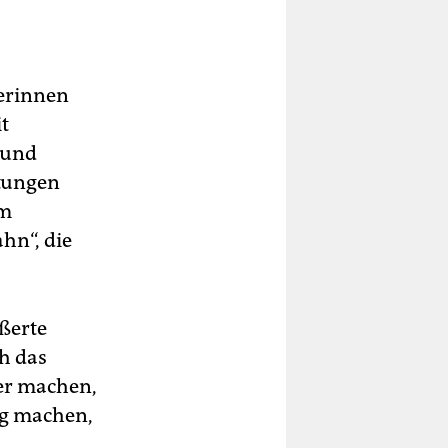
erinnen
t
 und
stungen
am
hn“, die
ßerte
h das
ber machen,
lig machen,