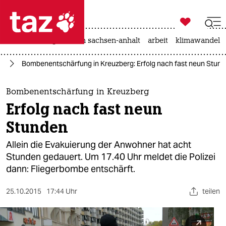

taz zahl ich
hitze
landtagswahl in sachsen-anhalt
arbeit
klimawandel

taz zahl ich
in
Bombenentschärfung in Kreuzberg: Erfolg nach fast neun Stun
taz zahl ich
themen
Bombenentschärfung in Kreuzberg
Erfolg nach fast neun
politik
Stunden
öko
Allein die Evakuierung der Anwohner hat acht
Stunden gedauert. Um 17.40 Uhr meldet die Polizei
gesellschaft
dann: Fliegerbombe entschärft.
kultur
25.10.2015
17:44 Uhr
teilen
sport