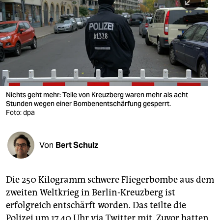
berlin
nord
wahrheit
verlag
verlag
Nichts geht mehr: Teile von Kreuzberg waren mehr als acht
Stunden wegen einer Bombenentschärfung gesperrt.
veranstaltungen
Foto: dpa
shop
fragen & hilfe
Von
Bert Schulz
unterstützen
Die 250 Kilogramm schwere Fliegerbombe aus dem
abo
zweiten Weltkrieg in Berlin-Kreuzberg ist
genossenschaft
erfolgreich entschärft worden. Das teilte die
Polizei um 17.40 Uhr via Twitter mit. Zuvor hatten