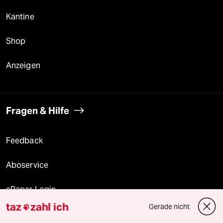
Kantine
Shop
Anzeigen
Fragen & Hilfe
Feedback
Aboservice
ePaper Login
taz
zahl ich
Gerade nicht

Downloads für Abonnierende