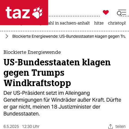

taz zahl ich
iran-krieg
landtagswahl in sachsen-anhalt
hitze
christophe

taz zahl ich
mp
Blockierte Energiewende: US-Bundesstaaten klagen gegen Tru
taz zahl ich
themen
Blockierte Energiewende
US-Bundesstaaten klagen
politik
gegen Trumps
öko
Windkraftstopp
gesellschaft
Der US-Präsident setzt im Alleingang
Genehmigungen für Windräder außer Kraft. Dürfte
kultur
er gar nicht, meinen 18 Justizminister der
Bundesstaaten.
sport
6.5.2025
12:30 Uhr
teilen