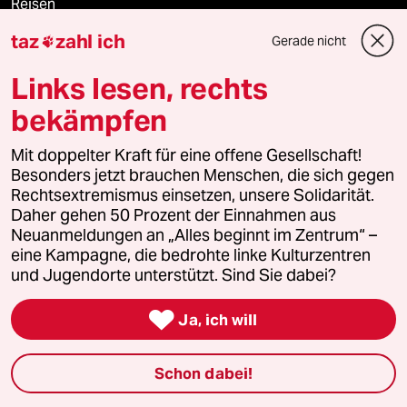
Reisen
taz
zahl ich
Gerade nicht

Kantine
Links lesen, rechts
Shop
bekämpfen
Anzeigen
Mit doppelter Kraft für eine offene Gesellschaft!
Besonders jetzt brauchen Menschen, die sich gegen
Rechtsextremismus einsetzen, unsere Solidarität.
Daher gehen 50 Prozent der Einnahmen aus
Fragen & Hilfe
Neuanmeldungen an „Alles beginnt im Zentrum“ –
eine Kampagne, die bedrohte linke Kulturzentren
und Jugendorte unterstützt. Sind Sie dabei?
Feedback

Ja, ich will
Aboservice
ePaper Login
Schon dabei!