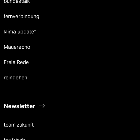
bundestalk
fernverbindung
klima update°
Mauerecho
Freie Rede
reingehen
Newsletter
team zukunft