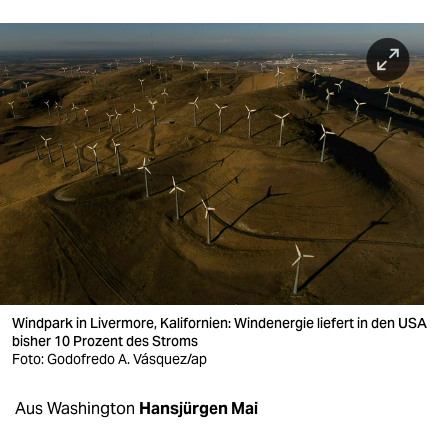
berlin
nord
wahrheit
verlag
verlag
veranstaltungen
shop
fragen & hilfe
Windpark in Livermore, Kalifornien: Windenergie liefert in den USA
unterstützen
bisher 10 Prozent des Stroms
Foto: Godofredo A. Vásquez/ap
abo
Aus Washington
Hansjürgen Mai
genossenschaft