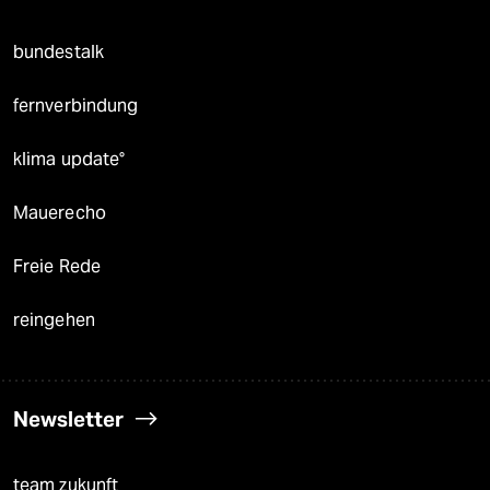
bundestalk
fernverbindung
klima update°
Mauerecho
Freie Rede
reingehen
Newsletter
team zukunft