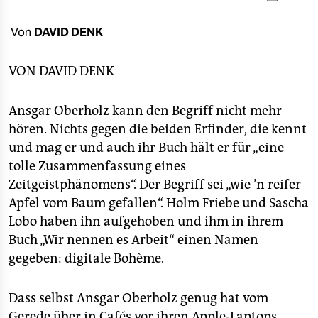
berlin
nord
Von
DAVID DENK
wahrheit
VON
DAVID DENK
verlag
Ansgar Oberholz kann den Begriff nicht mehr
verlag
hören. Nichts gegen die beiden Erfinder, die kennt
und mag er und auch ihr Buch hält er für „eine
veranstaltungen
tolle Zusammenfassung eines
shop
Zeitgeistphänomens“. Der Begriff sei „wie ’n reifer
Apfel vom Baum gefallen“. Holm Friebe und Sascha
fragen & hilfe
Lobo haben ihn aufgehoben und ihm in ihrem
unterstützen
Buch „Wir nennen es Arbeit“ einen Namen
gegeben: digitale Bohème.
abo
genossenschaft
Dass selbst Ansgar Oberholz genug hat vom
Gerede über in Cafés vor ihren Apple-Laptops