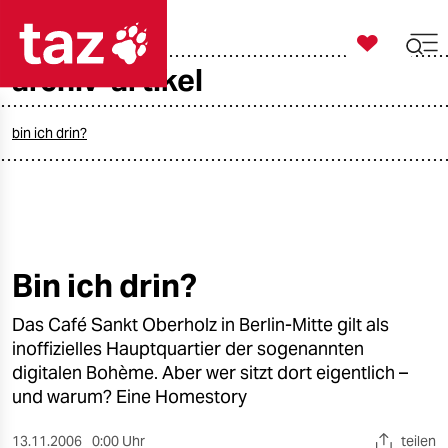

taz zahl ich
archiv-artikel

taz zahl ich
taz zahl ich
bin ich drin?
themen
politik
öko
Bin ich drin?
gesellschaft
Das Café Sankt Oberholz in Berlin-Mitte gilt als
inoffizielles Hauptquartier der sogenannten
kultur
digitalen Bohème. Aber wer sitzt dort eigentlich –
und warum? Eine Homestory
sport
13.11.2006
0:00 Uhr
teilen