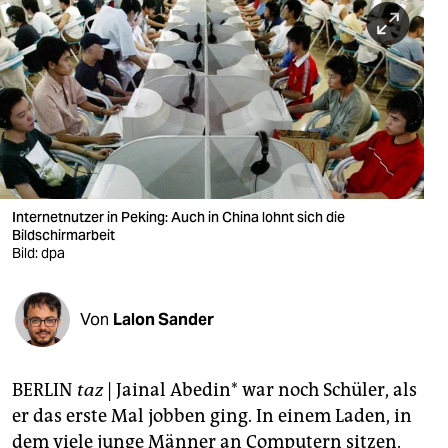
berlin
nord
wahrheit
verlag
verlag
veranstaltungen
Internetnutzer in Peking: Auch in China lohnt sich die
Bildschirmarbeit
shop
Bild: dpa
fragen & hilfe
Von
Lalon Sander
unterstützen
abo
BERLIN
taz
| Jainal Abedin* war noch Schüler, als
genossenschaft
er das erste Mal jobben ging. In einem Laden, in
dem viele junge Männer an Computern sitzen.