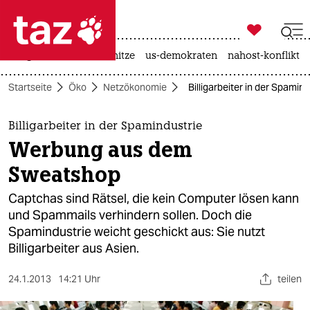

taz zahl ich
krieg in der ukraine
hitze
us-demokraten
nahost-konflikt

taz zahl ich
Startseite
Öko
Netzökonomie
Billigarbeiter in der Spam
taz zahl ich
themen
Billigarbeiter in der Spamindustrie
Werbung aus dem
politik
Sweatshop
öko
Captchas sind Rätsel, die kein Computer lösen kann
und Spammails verhindern sollen. Doch die
gesellschaft
Spamindustrie weicht geschickt aus: Sie nutzt
Billigarbeiter aus Asien.
kultur
sport
24.1.2013
14:21 Uhr
teilen