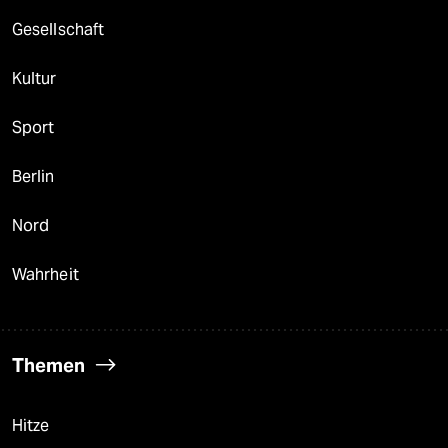
berlin
Gesellschaft
nord
Kultur
wahrheit
Sport
verlag
verlag
Berlin
veranstaltungen
Nord
shop
Wahrheit
fragen & hilfe
unterstützen
Themen
abo
genossenschaft
Hitze