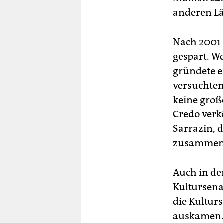
anderen L
Nach 2001 
gespart. W
gründete e
versuchten
keine groß
Credo verk
Sarrazin, 
zusammenh
Auch in de
Kultursena
die Kulturs
auskamen. 