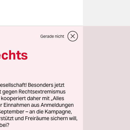
m
Gerade nicht
egann eine
echts
en der
irmen
l die
enschen
esellschaft! Besonders jetzt
rt gegen Rechtsextremismus
z kooperiert daher mit „Alles
ller Einnahmen aus Anmeldungen
. September – an die Kampagne,
rstützt und Freiräume sichern will,
bei?