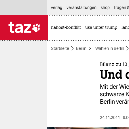
hautnavigation anspringen
hauptinhalt anspringen
footer anspringen
verlag
veranstaltungen
shop
fragen &
nahost-konflikt
usa unter trump
lan

taz zahl ich
taz zahl ich
Startseite
Berlin
Wahlen in Berlin
themen
politik
Bilanz zu 10
Und 
öko
Mit der Wi
gesellschaft
schwarze K
Berlin verä
kultur
sport
24.11.2011
9:0