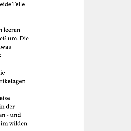
eide Teile
m leeren
ieß um. Die
twas
.
ie
briketagen
eise
in der
en - und
 im wilden