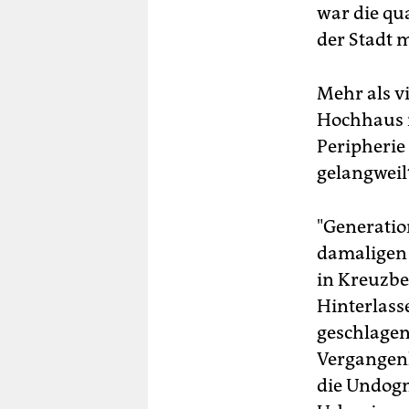
war die qua
der Stadt 
Mehr als v
Hochhaus i
Peripherie
gelangweil
"Generatio
damaligen 
in Kreuzbe
Hinterlass
geschlagen,
Vergangenh
die Undogm