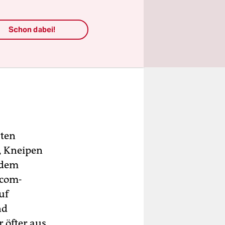
Schon dabei!
rten
s, Kneipen
 dem
tcom-
uf
nd
 öfter aus