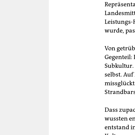
Repräsent
Landesmitt
Leistungs-
wurde, pass
Von getrüb
Gegenteil:
Subkultur.
selbst. Au
missglückt
Strandbars
Dass zupac
wussten en
entstand in