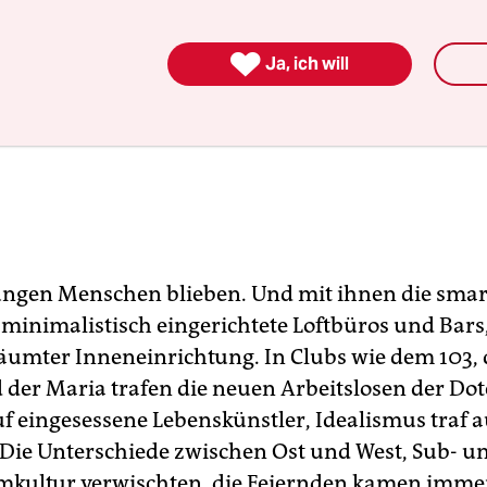

Ja, ich will
ungen Menschen blieben. Und mit ihnen die sma
- minimalistisch eingerichtete Loftbüros und Bar
äumter Inneneinrichtung. In Clubs wie dem 103,
 der Maria trafen die neuen Arbeitslosen der Do
f eingesessene Lebenskünstler, Idealismus traf a
ie Unterschiede zwischen Ost und West, Sub- u
kultur verwischten, die Feiernden kamen immer