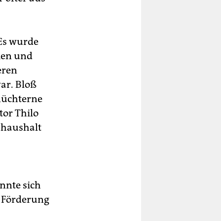
 Es wurde
men und
eren
ar. Bloß
nüchterne
tor Thilo
shaushalt
nnte sich
e Förderung