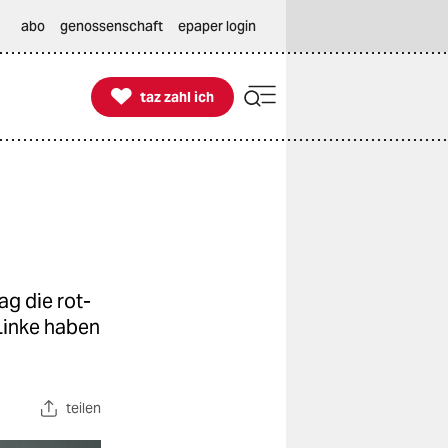
abo
genossenschaft
epaper login

taz zahl ich
taz zahl ich
g die rot-
Linke haben
teilen