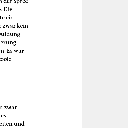
 der Spree
. Die
e ein
te zwar kein
 Duldung
ierung
en. Es war
coole
en zwar
tes
eiten und