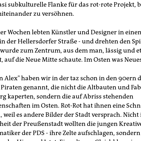
si subkulturelle Flanke für das rot-rote Projekt, b
miteinander zu versöhnen.
ier Wochen lebten Künstler und Designer in eine
n der Hellersdorfer Straße - und drehten den Sp
 wurde zum Zentrum, aus dem man, lässig und e
t, auf die Neue Mitte schaute. Im Osten was Neues
n Alex" haben wir in der taz schon in den 90ern d
Piraten genannt, die nicht die Altbauten und Fa
rg kaperten, sondern die auf Abriss stehenden
enschaften im Osten. Rot-Rot hat ihnen eine Schn
 weil es andere Bilder der Stadt versprach. Nicht 
eit der Preußenstadt wollten die jungen Kreativ
atiker der PDS - ihre Zelte aufschlagen, sondern