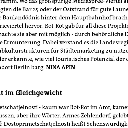
ramm. Wo das großspurige Mediaspree-Viertel an
rgten die Bar 25 oder der Oststrand für gute Laune
e Baulandödnis hinter dem Hauptbahnhof bracht
ieviertel hervor. Rot-Rot gab für all diese Projek
machte sie aber mit möglich - durch behördliche
e Ermunterung. Dabei verstand es die Landesreg
 Subkulturstrukturen für Städtemarketing zu nutz
er erkannte, wie viel touristisches Potenzial der 
ndort Berlin barg.
NINA APIN
dt im Gleichgewicht
tschatjelnosti - kaum war Rot-Rot im Amt, kam
Russen, aber ihre Wörter. Armes Zehlendorf, gelob
f: Dostoprimetschatjelnosti heißt Sehenswürdigk