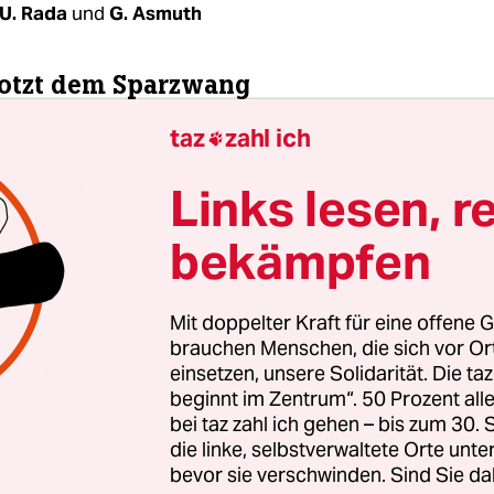
U. Rada
und
G. Asmuth
rotzt dem Sparzwang
taz
zahl ich
t der rot-roten Koalition fiel zusammen mit eine

nwandel. Nach den Jahren der Gründerträume b
Links lesen, r
parens, Sanierens und Aufräumens. Mit dem Platz
se, das 2001 zum Sterben unzähliger Internetf
bekämpfen
m auch die Nachwendeeuphorie zum Stillstand. Al
tart-ups mit ihren karrierebewussten jungen M
Mit doppelter Kraft für eine offene G
en aus dem Stadtbild.
brauchen Menschen, die sich vor O
einsetzen, unsere Solidarität. Die ta
beginnt im Zentrum“. 50 Prozent a
bei taz zahl ich gehen – bis zum 30
die linke, selbstverwaltete Orte unte
bevor sie verschwinden. Sind Sie da