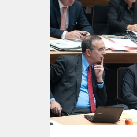
berlin
nord
wahrheit
verlag
verlag
veranstaltungen
shop
fragen & hilfe
unterstützen
abo
genossenschaft