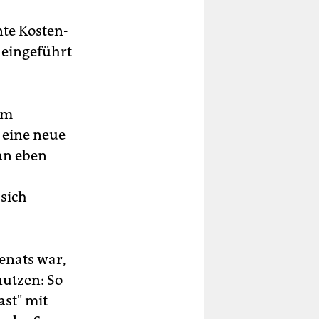
nte Kosten-
 eingeführt
Im
 eine neue
an eben
 sich
enats war,
nutzen: So
ast" mit