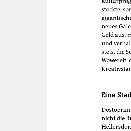
Kulturprog
stockte, so
gigantisch
neues Galer
Geld aus, 
und verbal
stets, die
Wowereit, d
Kreativsta
Eine Sta
Dostoprime
nicht die 
Hellersdor