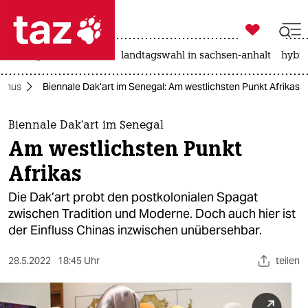

taz zahl ich
niedrigwasser
rente
landtagswahl in sachsen-anhalt
hybri

taz zahl ich
ismus
Biennale Dak’art im Senegal: Am westlichsten Punkt Afrikas
taz zahl ich
themen
Biennale Dak’art im Senegal
Am westlichsten Punkt
politik
Afrikas
öko
Die Dak’art probt den postkolonialen Spagat
zwischen Tradition und Moderne. Doch auch hier ist
gesellschaft
der Einfluss Chinas inzwischen unübersehbar.
kultur
28.5.2022
18:45 Uhr
teilen
sport