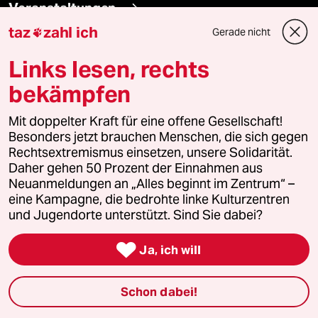
Veranstaltungen
taz
zahl ich
Gerade nicht

Demnächst
Links lesen, rechts
Vor Ort
bekämpfen
Live im Stream
Mit doppelter Kraft für eine offene Gesellschaft!
Besonders jetzt brauchen Menschen, die sich gegen
Rechtsextremismus einsetzen, unsere Solidarität.
Vergangene
Daher gehen 50 Prozent der Einnahmen aus
Neuanmeldungen an „Alles beginnt im Zentrum“ –
taz lab 2027
eine Kampagne, die bedrohte linke Kulturzentren
und Jugendorte unterstützt. Sind Sie dabei?

Ja, ich will
Mehr taz Lesestoff
Schon dabei!
taz Blogs