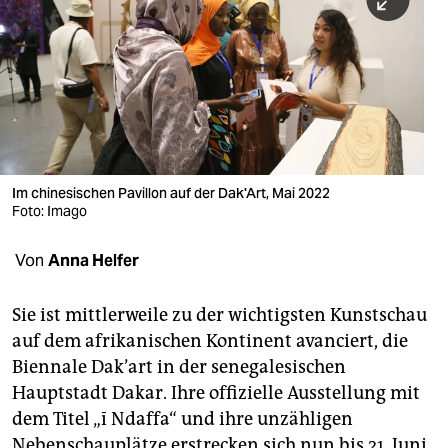
berlin
nord
wahrheit
verlag
verlag
Im chinesischen Pavillon auf der Dak'Art, Mai 2022
Foto: Imago
veranstaltungen
shop
Von
Anna Helfer
fragen & hilfe
Sie ist mittlerweile zu der wichtigsten Kunstschau
unterstützen
auf dem afrikanischen Kontinent avanciert, die
Biennale Dak’art in der senegalesischen
abo
Hauptstadt Dakar. Ihre offizielle Ausstellung mit
genossenschaft
dem Titel „ī Ndaffa“ und ihre unzähligen
Nebenschauplätze erstrecken sich nun bis 21. Juni