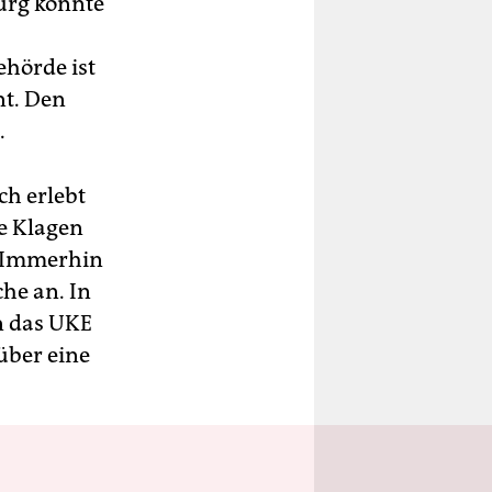
urg könnte
ehörde ist
nt. Den
.
ch erlebt
ie Klagen
“ Immerhin
he an. In
n das UKE
 über eine