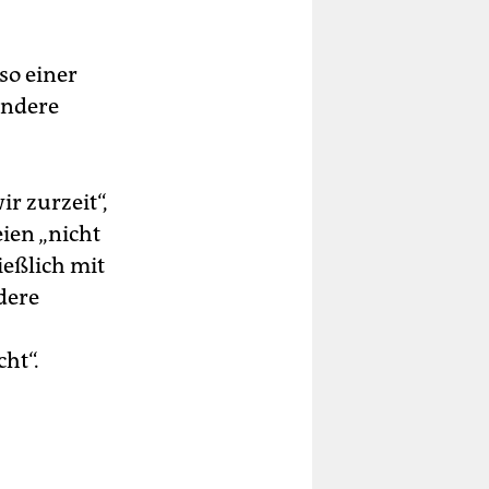
so einer
andere
r zurzeit“,
ien „nicht
ießlich mit
dere
ht“.