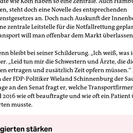
dte wie Köln haben so eine Zentrale. Auch Hamb
ren, steht doch eine Novelle des entsprechenden
enstgesetzes an. Doch nach Auskunft der Innenb
ine zentrale Leitstelle für die Notfallrettung gepla
nsport will man offenbar dem Markt überlassen
n bleibt bei seiner Schilderung. „Ich weiß, was i
 er. „Leid tun mir die Schwestern und Ärzte, die d
ten ertragen und zusätzlich Zeit opfern müssen.
 der FDP-Politiker Wieland Schinnenburg der Sac
age an den Senat fragt er, welche Transportfirme
 2016 wie oft beauftragte und wie oft ein Patient
ten musste.
gierten stärken