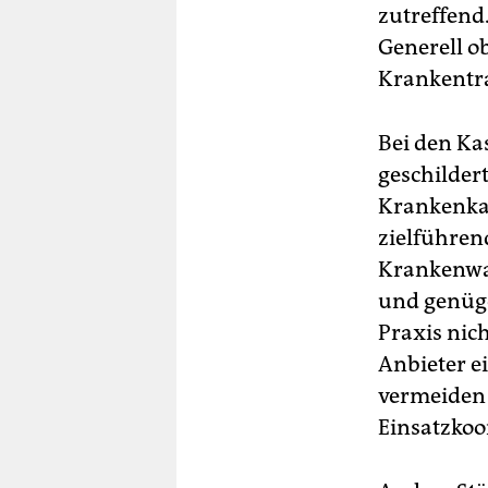
zutreffend
Generell o
Krankentra
Bei den Ka
geschildert
Krankenkas
zielführen
Krankenwag
und genüge
Praxis nich
Anbieter ei
vermeiden 
Einsatzkoo