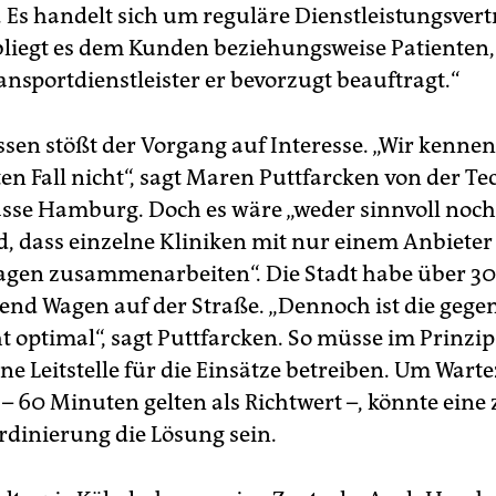
. Es handelt sich um reguläre Dienstleistungsvert
bliegt es dem Kunden beziehungsweise Patienten
nsportdienstleister er bevorzugt beauftragt.“
ssen stößt der Vorgang auf Interesse. „Wir kenne
en Fall nicht“, sagt Maren Puttfarcken von der Te
se Hamburg. Doch es wäre „weder sinnvoll noch
d, dass einzelne Kliniken mit nur einem Anbieter
en zusammenarbeiten“. Die Stadt habe über 30
nd Wagen auf der Straße. „Dennoch ist die gege
t optimal“, sagt Puttfarcken. So müsse im Prinzip
ne Leitstelle für die Einsätze betreiben. Um Warte
– 60 Minuten gelten als Richtwert –, könnte eine 
rdinierung die Lösung sein.