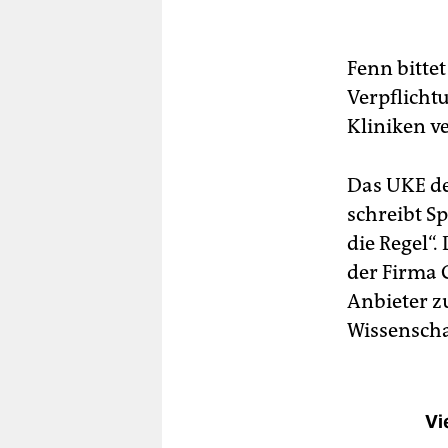
Fenn bittet
Verpflicht
Kliniken ve
Das UKE de
schreibt S
die Regel“
der Firma 
Anbieter z
Wissenschaf
Vi