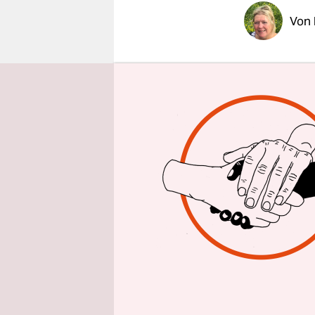
epaper login
Von
Alle Parte
und der Vo
dieser Tag
Betriebswi
Mutter im 
am 21. Sep
Mitarbeite
die ältere 
ein“.
Solange ha
täglich um