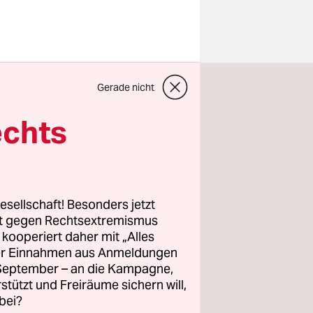
sdienste
Gerade nicht
) erhielten
r
echts
hmten
ter Termin
hr hätten
Wagen, der
esellschaft! Besonders jetzt
m ca. 20 Uhr
rt gegen Rechtsextremismus
z kooperiert daher mit „Alles
ller Einnahmen aus Anmeldungen
. September – an die Kampagne,
t mehrfach
rstützt und Freiräume sichern will,
bei?
egen. Sie