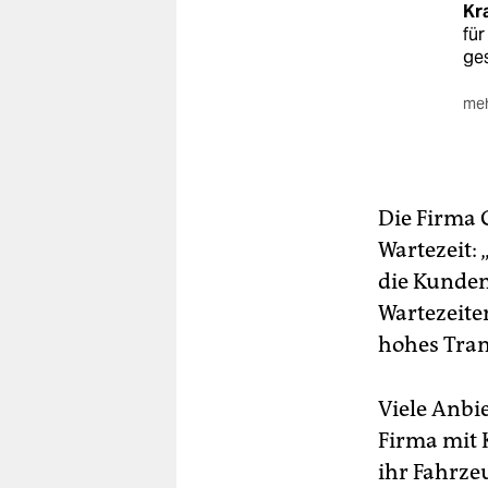
Kr
für
ges
meh
In 
Fü
Rot
Wag
Die Firma 
Eig
Wartezeit: 
die Kunden
Wartezeite
hohes Tran
Viele Anbi
Firma mit 
ihr Fahrzeu