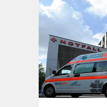
berlin
nord
wahrheit
verlag
verlag
veranstaltungen
shop
fragen & hilfe
unterstützen
abo
genossenschaft