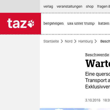
hautnavigation anspringen
hauptinhalt anspringen
footer anspringen
verlag
veranstaltungen
shop
fragen &
bergsteigen
usa unter trump
katzen

taz zahl ich
taz zahl ich
Startseite
Nord
Hamburg
Besch
themen
politik
Beschwerde 
Wart
öko
Eine quers
gesellschaft
Transport a
Exklusivver
kultur
sport
3.10.2016
18:3