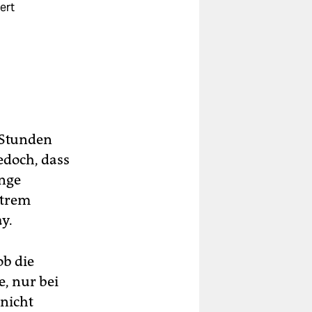
ert
ches
hre
in
 Stunden
jedoch, dass
ange
xtrem
y.
ob die
, nur bei
 nicht