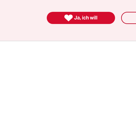
 Essen bekommen noch ihre Medikamente. Mitar
ten ihm gesagt, sie seien verpflichtet, ein Fahrze

Ja, ich will
 anzufordern. Auch sei seine Mutter kein Einzelfa
fehlten, würden Patienten bis zu zehn Stunden w