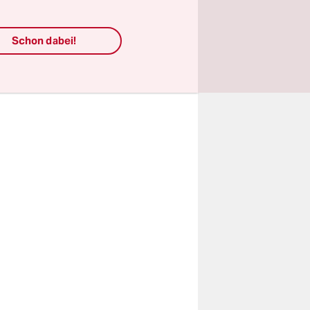
beiter der
ug der
Schon dabei!
ll: Weil
arten.