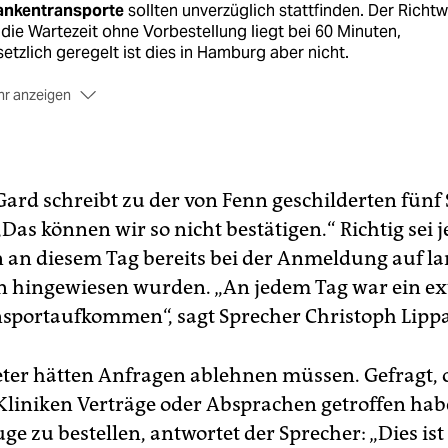
ankentransporte
sollten unverzüglich stattfinden. Der Richtw
 die Wartezeit ohne Vorbestellung liegt bei 60 Minuten,
etzlich geregelt ist dies in Hamburg aber nicht.
r anzeigen
der Notfallrettung
gelten kürzere Fristen.
r Krankentransporte
gibt es mehrere Abfragestellen. Deuts
es Kreuz, Malteser und Johanniter Hilfsdienst koordinieren i
en gemeinsam. Diverse Private Anbieter bieten ihre Wagen 
Gard schreibt zu der von Fenn geschilderten fünf
enregie an.
„Das können wir so nicht bestätigen.“ Richtig sei 
 an diesem Tag bereits bei der Anmeldung auf l
n hingewiesen wurden. „An jedem Tag war ein e
sportaufkommen“, sagt Sprecher Christoph Lippa
eter hätten Anfragen ablehnen müssen. Gefragt, 
Kliniken Verträge oder Absprachen getroffen habe
ge zu bestellen, antwortet der Sprecher: „Dies ist