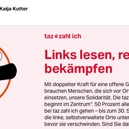
Kaija Kutter
ien der Bürgerschaft, diverse Kassen und Rettung
taz
zahl ich

rstand des Universitätsklinikums Eppendorf (UKE
e Post von Manfred Fenn. Darin beschwert sich de
Links lesen, r
rt über die Behandlung seiner querschnittsgelä
bekämpfen
UKE. Nur anderthalb Stunden habe ihr ambulan
tember in der Hautklinik gedauert. Gegen 14.30 U
r einen Krankentransport angefordert. Doch der 
Mit doppelter Kraft für eine offene G
Dame in ihr Altersheim fahren sollte, „traf erst u
brauchen Menschen, die sich vor O
einsetzen, unsere Solidarität. Die ta
beginnt im Zentrum“. 50 Prozent a
bei taz zahl ich gehen – bis zum 30
be seine Mutter – die sonst auf einem Spezialbet
die linke, selbstverwaltete Orte unte
bevor sie verschwinden. Sind Sie da
gebettet werden muss – auf einer harten Liege gel