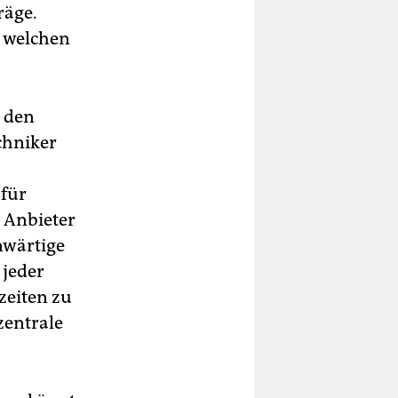
räge.
, welchen
n den
chniker
 für
 Anbieter
nwärtige
 jeder
zeiten zu
zentrale