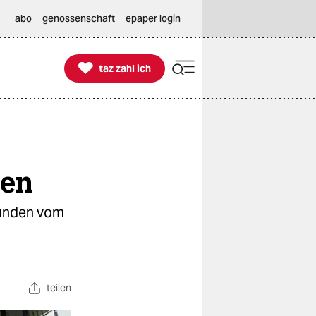
abo
genossenschaft
epaper login

taz zahl ich
taz zahl ich
gen
tunden vom
teilen