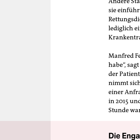
Andere Stä
sie einfüh
Rettungsdi
lediglich e
Krankentra
Manfred Fen
habe“, sagt
der Patien
nimmt sich
einer Anfr
in 2015 und
Stunde war
Die Enga