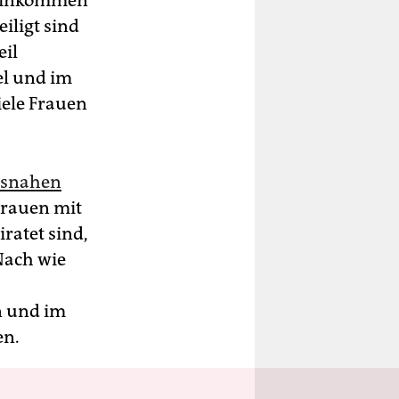
n Einkommen
iligt sind
eil
el und im
iele Frauen
ftsnahen
Frauen mit
ratet sind,
Nach wie
n und im
en.