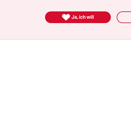
ahr ausgehen. Auch die Beschäftigten im Maschi
oindustrie und im Fahrzeugbau haben laut Studie

Ja, ich will
igerungen zu erwarten.