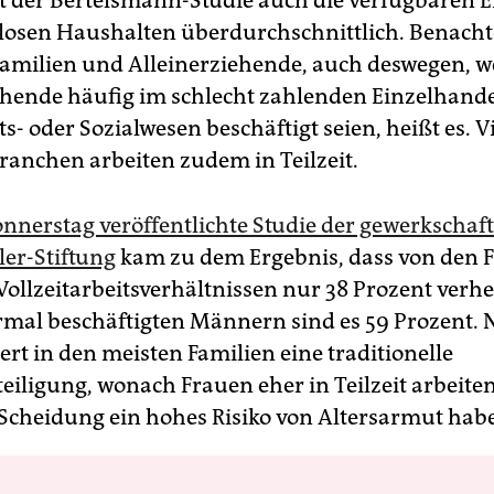
ut der Bertelsmann-Studie auch die verfügbare
losen Haushalten überdurchschnittlich. Benachte
amilien und Alleinerziehende, auch deswegen, w
ehende häufig im schlecht zahlenden Einzelhand
- oder Sozialwesen beschäftigt seien, heißt es. V
Branchen arbeiten zudem in Teilzeit.
nnerstag veröffentlichte Studie der gewerkscha
er-Stiftung
kam zu dem Ergebnis, dass von den 
ollzeitarbeitsverhältnissen nur 38 Prozent verhei
rmal beschäftigten Männern sind es 59 Prozent. 
rt in den meisten Familien eine traditionelle
eiligung, wonach Frauen eher in Teilzeit arbeite
r Scheidung ein hohes Risiko von Altersarmut hab