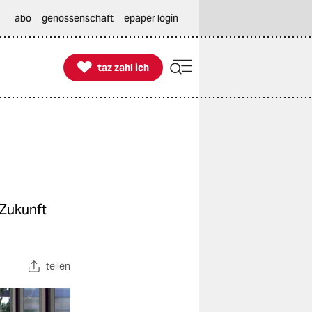
abo
genossenschaft
epaper login

taz zahl ich
taz zahl ich
 Zukunft
teilen