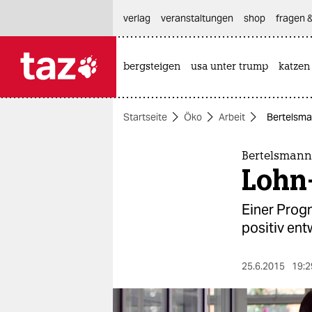
hautnavigation anspringen
hauptinhalt anspringen
footer anspringen
verlag
veranstaltungen
shop
fragen &
bergsteigen
usa unter trump
katzen

taz zahl ich
taz zahl ich
Startseite
Öko
Arbeit
Bertelsma
themen
politik
Bertelsmann
Lohn
öko
Einer Progn
gesellschaft
positiv ent
kultur
25.6.2015
19:2
sport