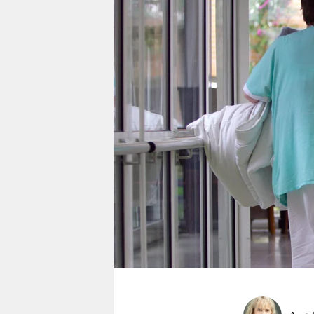
berlin
nord
wahrheit
verlag
verlag
veranstaltungen
shop
fragen & hilfe
unterstützen
abo
genossenschaft