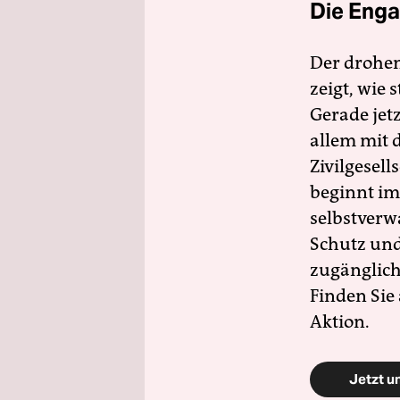
Die Enga
Der drohe
zeigt, wie
Gerade jet
allem mit d
Zivilgesell
beginnt im
selbstverw
Schutz und 
zugänglich
Finden Sie
Aktion.
Jetzt u