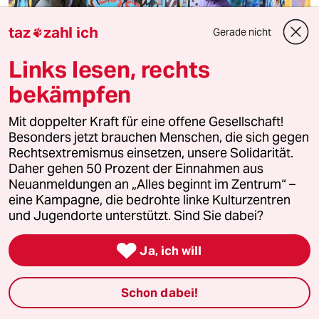
taz
zahl ich
Gerade nicht

Links lesen, rechts
bekämpfen
Müll in Neukölln
Mit doppelter Kraft für eine offene Gesellschaft!
Jeder Müllhaufen kostet 375 Euro
Besonders jetzt brauchen Menschen, die sich gegen
Rechtsextremismus einsetzen, unsere Solidarität.
1,2 Millionen Euro kostet es Neukölln, illegalen Müll zu
Daher gehen 50 Prozent der Einnahmen aus
entsorgen. Mit einer Schilderaktion möchte der
Neuanmeldungen an „Alles beginnt im Zentrum“ –
Bezirksbürgermeister das ändern.
eine Kampagne, die bedrohte linke Kulturzentren
Von
Maryam Preußer
und Jugendorte unterstützt. Sind Sie dabei?

Ja, ich will
Schon dabei!