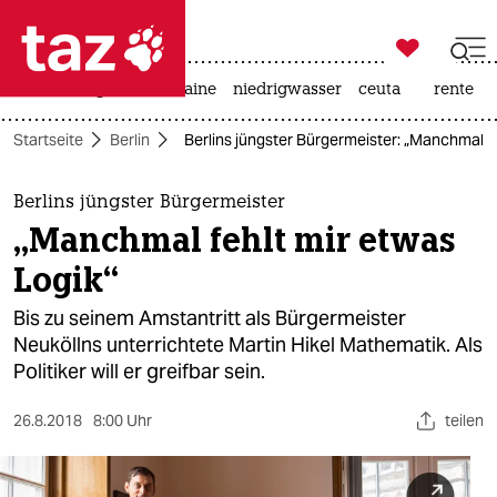

taz zahl ich
hitze
krieg in der ukraine
niedrigwasser
ceuta
rente

taz zahl ich
Startseite
Berlin
Berlins jüngster Bürgermeister: „Manchmal fe
taz zahl ich
themen
Berlins jüngster Bürgermeister
„Manchmal fehlt mir etwas
politik
Logik“
öko
Bis zu seinem Amstantritt als Bürgermeister
Neuköllns unterrichtete Martin Hikel Mathematik. Als
gesellschaft
Politiker will er greifbar sein.
kultur
26.8.2018
8:00 Uhr
teilen
sport