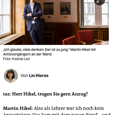
berlin
nord
wahrheit
verlag
verlag
„Ich glaube, viele denken: Der ist zu jung.“ Martin Hikel mit
Amtsvorgängern an der Wand
veranstaltungen
Foto: Ksenia Les
shop
fragen & hilfe
Von
Lin Hierse
unterstützen
taz: Herr Hikel, tragen Sie gern Anzug?
abo
genossenschaft
Martin Hikel:
Also als Lehrer war ich noch kein
Anzugträger. Das kam mit dem neuen Beruf – und