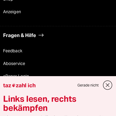
Anzeigen
Fragen & Hilfe
Feedback
Aboservice
ePaper Login
taz
zahl ich
Gerade nicht

Downloads für Abonnierende
Links lesen, rechts
bekämpfen
© 2026 taz Verlags und Vertriebs GmbH