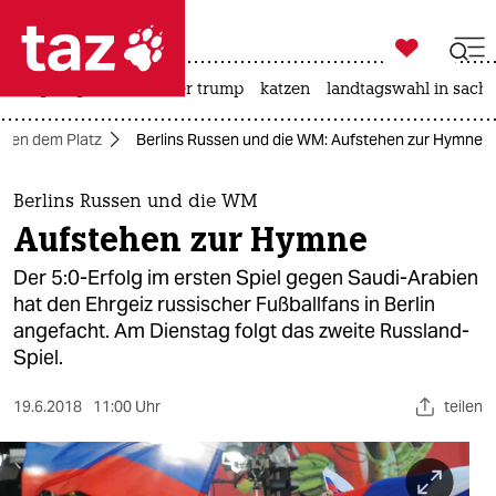

taz zahl ich
bergsteigen
usa unter trump
katzen
landtagswahl in sachs

taz zahl ich
ben dem Platz
Berlins Russen und die WM: Aufstehen zur Hymne
taz zahl ich
themen
Berlins Russen und die WM
Aufstehen zur Hymne
politik
Der 5:0-Erfolg im ersten Spiel gegen Saudi-Arabien
öko
hat den Ehrgeiz russischer Fußballfans in Berlin
angefacht. Am Dienstag folgt das zweite Russland-
gesellschaft
Spiel.
kultur
19.6.2018
11:00 Uhr
teilen
sport