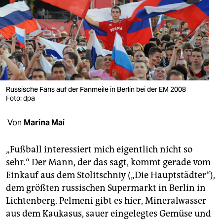
berlin
nord
wahrheit
verlag
verlag
Russische Fans auf der Fanmeile in Berlin bei der EM 2008
Foto: dpa
veranstaltungen
Von
Marina Mai
shop
fragen & hilfe
„Fußball interessiert mich eigentlich nicht so
sehr.“ Der Mann, der das sagt, kommt gerade vom
unterstützen
Einkauf aus dem Stolitschniy („Die Hauptstädter“),
abo
dem größten russischen Supermarkt in Berlin in
Lichtenberg. Pelmeni gibt es hier, Mineralwasser
genossenschaft
aus dem Kaukasus, sauer eingelegtes Gemüse und