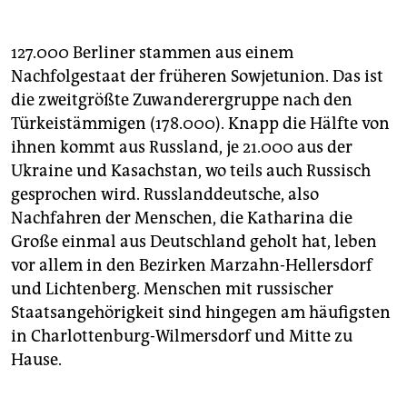
Die Partie wird live im ZDF übertragen und in
zahlreichen Kneipen, Biergärten sowie vor Spätis
gezeigt. Noch nicht wieder geöffnet wird indes die
127.000 Berliner stammen aus einem
Fanmeile auf der Straße des 17. Juni. Erst zu den
Nachfolgestaat der früheren Sowjetunion. Das ist
letzten beiden Vorrundenspielen der deutschen
die zweitgrößte Zuwanderergruppe nach den
Mannschaft am 23. und 27. Juni kann dort ganz in
Schwarz-Rot-Gold geschaut werden. Danach ist die
Türkeistämmigen (178.000). Knapp die Hälfte von
Fanmeile zu allen Spielen ab dem Achtelfinale jeweils
ihnen kommt aus Russland, je 21.000 aus der
von mittags bis abends geöffnet
(siehe auch Text
Ukraine und Kasachstan, wo teils auch Russisch
rechts).
gesprochen wird. Russlanddeutsche, also
Das WM-Gedöns dauert – egal ob Deutschland
Nachfahren der Menschen, die Katharina die
bereits nach der Vorrunde ausscheidet oder nicht –
Große einmal aus Deutschland geholt hat, leben
bis zum Finale am 15. Juli.
(taz)
vor allem in den Bezirken Marzahn-Hellersdorf
und Lichtenberg. Menschen mit russischer
Staatsangehörigkeit sind hingegen am häufigsten
in Charlottenburg-Wilmersdorf und Mitte zu
Hause.