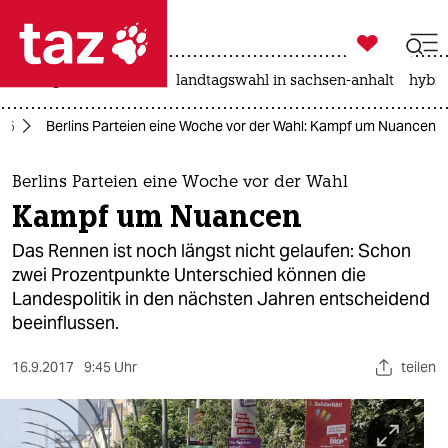

taz zahl ich
niedrigwasser
rente
landtagswahl in sachsen-anhalt
hybri

taz zahl ich
025
Berlins Parteien eine Woche vor der Wahl: Kampf um Nuancen
taz zahl ich
themen
Berlins Parteien eine Woche vor der Wahl
Kampf um Nuancen
politik
Das Rennen ist noch längst nicht gelaufen: Schon
öko
zwei Prozentpunkte Unterschied können die
Landespolitik in den nächsten Jahren entscheidend
gesellschaft
beeinflussen.
kultur
16.9.2017
9:45 Uhr
teilen
sport