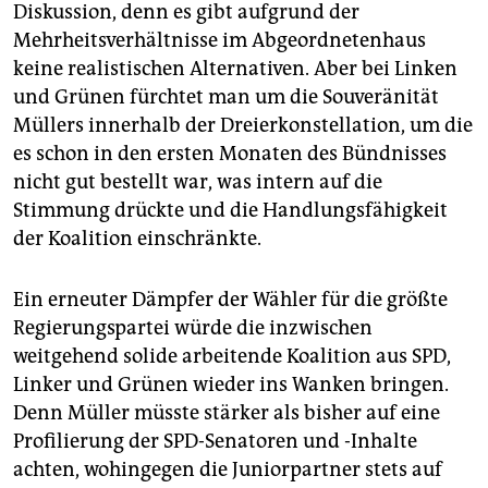
Diskussion, denn es gibt aufgrund der
Renate Künast. Für die AfD wurden 12 Prozent
Mehrheitsverhältnisse im Abgeordnetenhaus
errechnet, für die FDP 7 Prozent und für die CDU 26
keine realistischen Alternativen. Aber bei Linken
Prozent.
und Grünen fürchtet man um die Souveränität
Müllers innerhalb der Dreierkonstellation, um die
es schon in den ersten Monaten des Bündnisses
nicht gut bestellt war, was intern auf die
Stimmung drückte und die Handlungsfähigkeit
der Koalition einschränkte.
Ein erneuter Dämpfer der Wähler für die größte
Regierungspartei würde die inzwischen
weitgehend solide arbeitende Koalition aus SPD,
Linker und Grünen wieder ins Wanken bringen.
Denn Müller müsste stärker als bisher auf eine
Profilierung der SPD-Senatoren und -Inhalte
achten, wohingegen die Juniorpartner stets auf