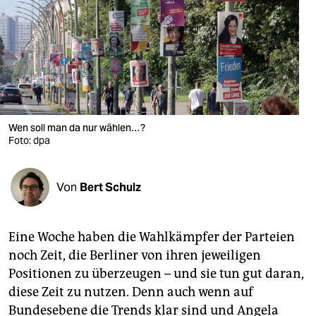
berlin
nord
wahrheit
verlag
verlag
Wen soll man da nur wählen…?
Foto: dpa
veranstaltungen
shop
Von
Bert Schulz
fragen & hilfe
unterstützen
Eine Woche haben die Wahlkämpfer der Parteien
noch Zeit, die Berliner von ihren jeweiligen
abo
Positionen zu überzeugen – und sie tun gut daran,
genossenschaft
diese Zeit zu nutzen. Denn auch wenn auf
Bundesebene die Trends klar sind und Angela