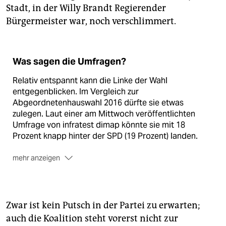
Stadt, in der Willy Brandt Regierender
Bürgermeister war, noch verschlimmert.
Was sagen die Umfragen?
Relativ entspannt kann die Linke der Wahl
entgegenblicken. Im Vergleich zur
Abgeordnetenhauswahl 2016 dürfte sie etwas
zulegen. Laut einer am Mittwoch veröffentlichten
Umfrage von infratest dimap könnte sie mit 18
Prozent knapp hinter der SPD (19 Prozent) landen.
mehr anzeigen
Die Grünen aber können vielleicht nur drei statt wie
bisher vier Berliner Abgeordnete in den Bundestag
schicken. Sie liegen bei gut 10 Prozent. Sollte Canan
Bayram das Direktmandat in Friedrichshain-
Zwar ist kein Putsch in der Partei zu erwarten;
Kreuzberg verteidigen, könnte der dritte Platz auf der
auch die Koalition steht vorerst nicht zur
Landesliste zu wenig sein für Exbundesministerin