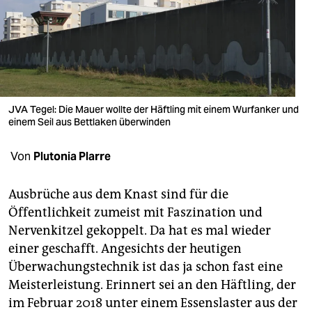
berlin
nord
wahrheit
verlag
JVA Tegel: Die Mauer wollte der Häftling mit einem Wurfanker und
verlag
einem Seil aus Bettlaken überwinden
veranstaltungen
Von
Plutonia Plarre
shop
Ausbrüche aus dem Knast sind für die
fragen & hilfe
Öffentlichkeit zumeist mit Faszination und
Nervenkitzel gekoppelt. Da hat es mal wieder
unterstützen
einer geschafft. Angesichts der heutigen
abo
Überwachungstechnik ist das ja schon fast eine
Meisterleistung. Erinnert sei an den Häftling, der
genossenschaft
im Februar 2018 unter einem Essenslaster aus der