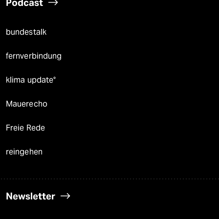
Podcast
bundestalk
fernverbindung
klima update°
Mauerecho
Freie Rede
reingehen
Newsletter