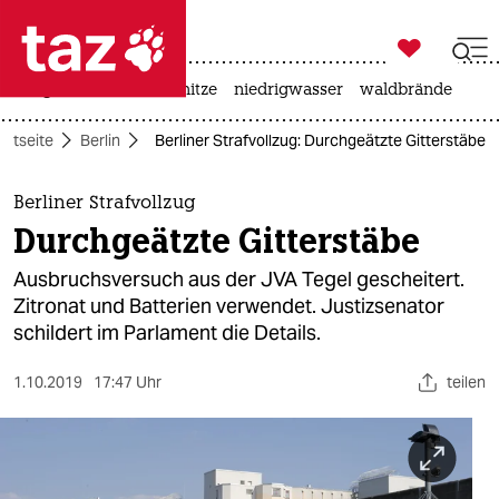

taz zahl ich
krieg in der ukraine
hitze
niedrigwasser
waldbrände

taz zahl ich
artseite
Berlin
Berliner Strafvollzug: Durchgeätzte Gitterstäbe
taz zahl ich
themen
Berliner Strafvollzug
Durchgeätzte Gitterstäbe
politik
Ausbruchsversuch aus der JVA Tegel gescheitert.
öko
Zitronat und Batterien verwendet. Justizsenator
schildert im Parlament die Details.
gesellschaft
1.10.2019
17:47 Uhr
teilen
kultur
sport