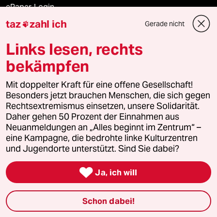
ePaper Login
taz
zahl ich
Gerade nicht

Downloads für Abonnierende
Links lesen, rechts
bekämpfen
© 2026 taz Verlags und Vertriebs GmbH
Mit doppelter Kraft für eine offene Gesellschaft!
Alle Rechte vorbehalten. Bei rechtlichen Fragen oder für Genehmigungen
wenden Sie sich bitte an
lizenzen@taz.de
Besonders jetzt brauchen Menschen, die sich gegen
Rechtsextremismus einsetzen, unsere Solidarität.
Daher gehen 50 Prozent der Einnahmen aus
Feedback
Redaktionsstatut
Kommune-Richtlinien
KI-
Neuanmeldungen an „Alles beginnt im Zentrum“ –
eine Kampagne, die bedrohte linke Kulturzentren
Leitlinie
Informant
Datenschutz
Impressum
AGB
und Jugendorte unterstützt. Sind Sie dabei?
Seitenwende
Einwilligungen widerrufen (Ads)

Ja, ich will
Schon dabei!