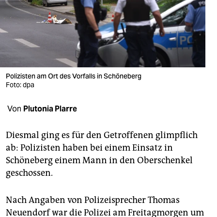
berlin
nord
wahrheit
verlag
Polizisten am Ort des Vorfalls in Schöneberg
Foto: dpa
verlag
veranstaltungen
Von
Plutonia Plarre
shop
Diesmal ging es für den Getroffenen glimpflich
fragen & hilfe
ab: Polizisten haben bei einem Einsatz in
Schöneberg einem Mann in den Oberschenkel
unterstützen
geschossen.
abo
Nach Angaben von Polizeisprecher Thomas
genossenschaft
Neuendorf war die Polizei am Freitagmorgen um