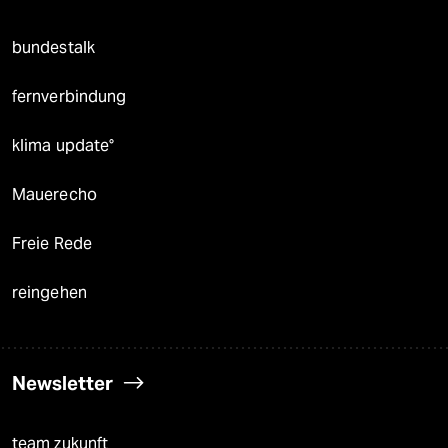
bundestalk
fernverbindung
klima update°
Mauerecho
Freie Rede
reingehen
Newsletter
team zukunft