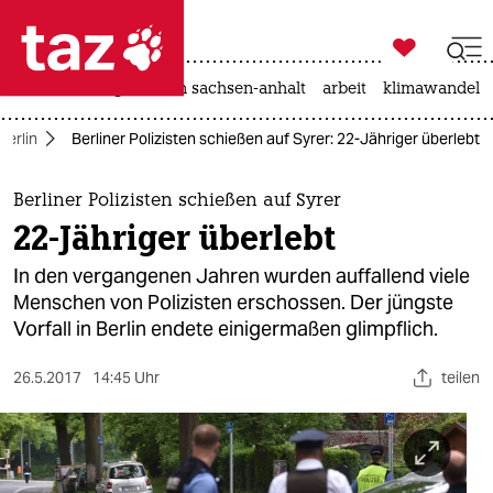

taz zahl ich
hitze
landtagswahl in sachsen-anhalt
arbeit
klimawandel

taz zahl ich
Berlin
Berliner Polizisten schießen auf Syrer: 22-Jähriger überlebt
taz zahl ich
themen
Berliner Polizisten schießen auf Syrer
22-Jähriger überlebt
politik
In den vergangenen Jahren wurden auffallend viele
öko
Menschen von Polizisten erschossen. Der jüngste
Vorfall in Berlin endete einigermaßen glimpflich.
gesellschaft
26.5.2017
14:45 Uhr
teilen
kultur
sport