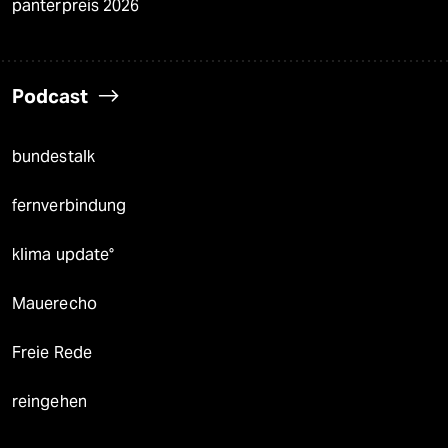
panterpreis 2026
Podcast
bundestalk
fernverbindung
klima update°
Mauerecho
Freie Rede
reingehen