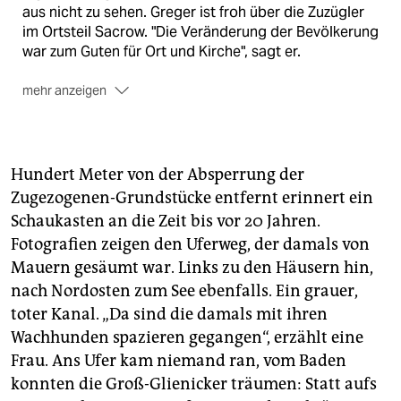
aus nicht zu sehen. Greger ist froh über die Zuzügler
im Ortsteil Sacrow. "Die Veränderung der Bevölkerung
war zum Guten für Ort und Kirche", sagt er.
mehr anzeigen
Der Flughafen Gatow,
an dem man nach dem Groß-
Glienicker See vorbeikommt, beherbergt ein
Luftwaffenmuseum mit 130 Exponaten. Um den
Flughafen für die Briten zu sichern, tauschten die
Hundert Meter von der Absperrung der
Besatzungsmächte nach 1945 den Ort Großglienicke
Zugezogenen-Grundstücke entfernt erinnert ein
gegen das zu Berlin gehörende Weststaaken.
Schaukasten an die Zeit bis vor 20 Jahren.
Das Fort Hahneberg
passieren Wandernde kurz vor
Fotografien zeigen den Uferweg, der damals von
Spandau. 1888 errichtet, war es Bestandteil der
Mauern gesäumt war. Links zu den Häusern hin,
Gesamtverteidigungsanlagen der ehemaligen
nach Nordosten zum See ebenfalls. Ein grauer,
Festungsstadt Spandau. Seit 1991 steht es unter
toter Kanal. „Da sind die damals mit ihren
Denkmalschutz und zieht Ausflügler, Liebhaber
Wachhunden spazieren gegangen“, erzählt eine
seltener Pflanzen und Filmemacher an. Auch Brad Pitt
Frau. Ans Ufer kam niemand ran, vom Baden
stiefelte in dem Fort umher, in seiner Rolle im
Quentin-Tarantino-Streifen "Inglorious Basterds".
konnten die Groß-Glienicker träumen: Statt aufs