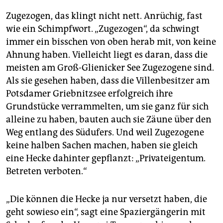
berlin
Zugezogen, das klingt nicht nett. Anrüchig, fast
nord
wie ein Schimpfwort. „Zugezogen“, da schwingt
immer ein bisschen von oben herab mit, von keine
wahrheit
Ahnung haben. Vielleicht liegt es daran, dass die
verlag
meisten am Groß-Glienicker See Zugezogene sind.
Als sie gesehen haben, dass die Villenbesitzer am
verlag
Potsdamer Griebnitzsee erfolgreich ihre
Grundstücke verrammelten, um sie ganz für sich
veranstaltungen
alleine zu haben, bauten auch sie Zäune über den
shop
Weg entlang des Südufers. Und weil Zugezogene
keine halben Sachen machen, haben sie gleich
fragen & hilfe
eine Hecke dahinter gepflanzt: „Privateigentum.
unterstützen
Betreten verboten.“
abo
„Die können die Hecke ja nur versetzt haben, die
genossenschaft
geht sowieso ein“, sagt eine Spaziergängerin mit