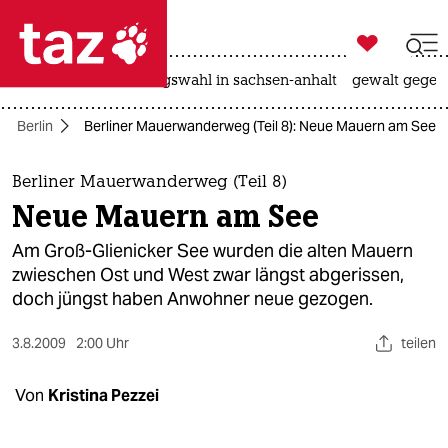

taz zahl ich
hitze
surfen
landtagswahl in sachsen-anhalt
gewalt gegen

taz zahl ich
Berlin
Berliner Mauerwanderweg (Teil 8): Neue Mauern am See
taz zahl ich
themen
Berliner Mauerwanderweg (Teil 8)
Neue Mauern am See
politik
Am Groß-Glienicker See wurden die alten Mauern
öko
zwieschen Ost und West zwar längst abgerissen,
doch jüngst haben Anwohner neue gezogen.
gesellschaft
3.8.2009
2:00 Uhr
teilen
kultur
Von
Kristina Pezzei
sport