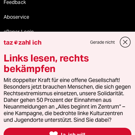
Feedback
Aboservice
ePaper Login
taz
zahl ich
Gerade nicht

Downloads für Abonnierende
Links lesen, rechts
bekämpfen
© 2026 taz Verlags und Vertriebs GmbH
Alle Rechte vorbehalten. Bei rechtlichen Fragen oder für Genehmigungen
Mit doppelter Kraft für eine offene Gesellschaft!
wenden Sie sich bitte an
lizenzen@taz.de
Besonders jetzt brauchen Menschen, die sich gegen
Rechtsextremismus einsetzen, unsere Solidarität.
Daher gehen 50 Prozent der Einnahmen aus
Feedback
Redaktionsstatut
Kommune-Richtlinien
KI-
Neuanmeldungen an „Alles beginnt im Zentrum“ –
eine Kampagne, die bedrohte linke Kulturzentren
Leitlinie
Informant
Datenschutz
Impressum
AGB
und Jugendorte unterstützt. Sind Sie dabei?
Seitenwende
Einwilligungen widerrufen (Ads)

Ja, ich will