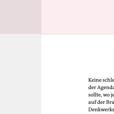
Keine schle
der Agenda 
sollte, wo 
auf der Br
Denkwerkst