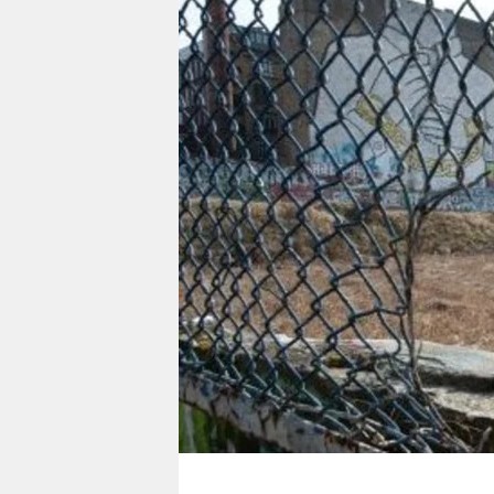
berlin
nord
wahrheit
verlag
verlag
veranstaltungen
shop
fragen & hilfe
unterstützen
abo
genossenschaft