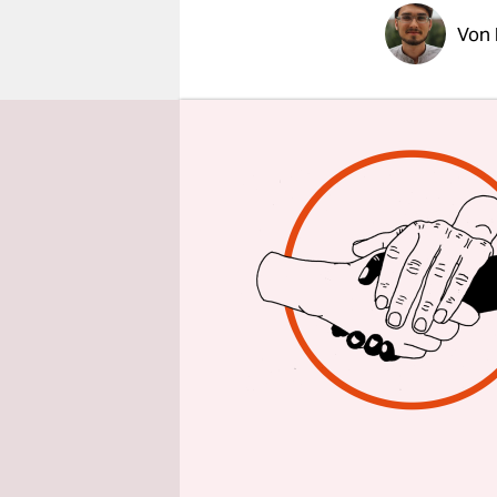
epaper login
Von
Das Wichtig
sein Kumpe
seien sie j
Man solle d
gekleidete
blöd. Das h
Zukunftsfra
möchte? In