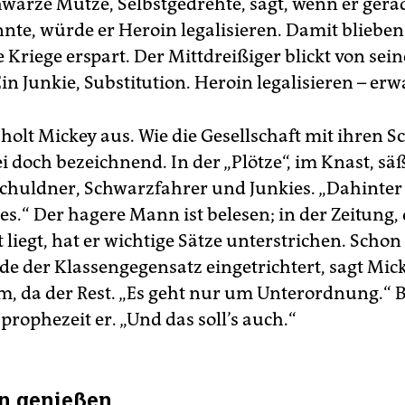
hwarze Mütze, Selbstgedrehte, sagt, wenn er gera
nte, würde er Heroin legalisieren. Damit blieben
 Kriege erspart. Der Mittdreißiger blickt von sei
Ein Junkie, Substitution. Heroin legalisieren – erw
holt Mickey aus. Wie die Gesellschaft mit ihren 
 doch bezeichnend. In der „Plötze“, im Knast, säß
chuldner, Schwarzfahrer und Junkies. „Dahinter 
es.“ Der hagere Mann ist belesen; in der Zeitung, 
 liegt, hat er wichtige Sätze unterstrichen. Schon
de der Klassengegensatz eingetrichtert, sagt Mick
 da der Rest. „Es geht nur um Unterordnung.“ 
 prophezeit er. „Und das soll’s auch.“
n genießen