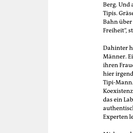
Berg. Und 
Da
Mob
Tipis. Grä
ADF
Bahn über 
Akt
Freiheit“, 
Par
Tei
par
Dahinter h
Abf
Kun
Männer. Ei
Ver
ihren Frau
sch
hier irgen
Ein
Tipi-Mann.
Wo
Koexistenz
Rau
sec
das ein Lab
authentisch
Experten l