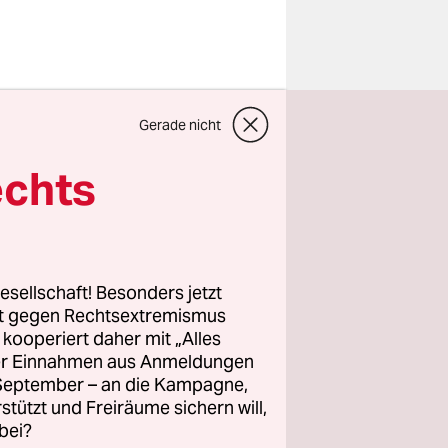
em er und
Gerade nicht
Deshalb
echts
Schwarz
ind nicht
 eine
esellschaft! Besonders jetzt
rt gegen Rechtsextremismus
 wie ich
z kooperiert daher mit „Alles
ller Einnahmen aus Anmeldungen
. September – an die Kampagne,
rstützt und Freiräume sichern will,
bei?