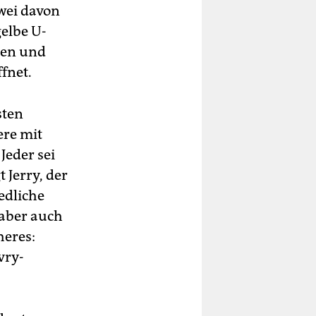
wei davon
 Der
elbe U-
n
den und
on
ffnet.
sten
ere mit
Jeder sei
 Jerry, der
edliche
hen
 aber auch
heres:
vry-