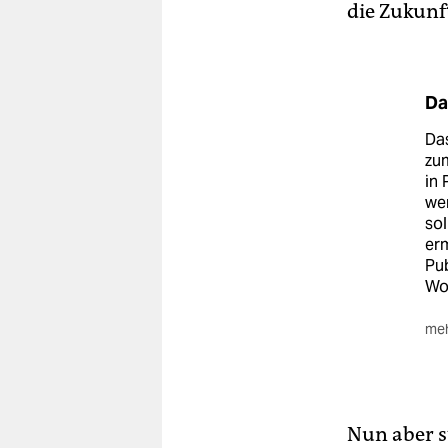
die Zukunf
Da
Da
zum
in 
we
sol
erm
Pub
Wo
meh
Urs
Auf
Pro
Lab
Nun aber s