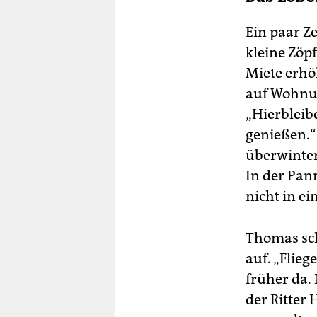
Ein paar Ze
kleine Zöp
Miete erhö
auf Wohnun
„Hierbleibe
genießen.“ 
überwinter
In der Pan
nicht in e
Thomas sch
auf. „Flieg
früher da
der Ritter 