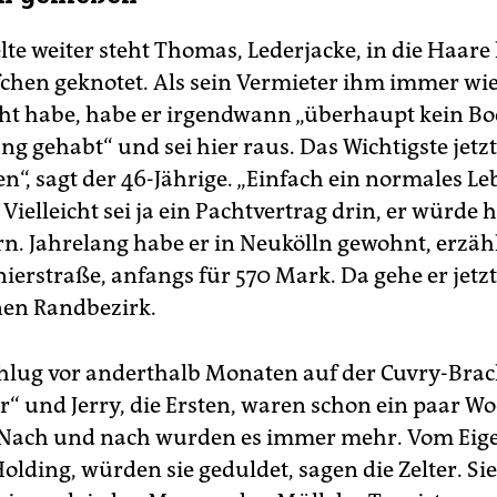
lte weiter steht Thomas, Lederjacke, in die Haare 
fchen geknotet. Als sein Vermieter ihm immer wie
ht habe, habe er irgendwann „überhaupt kein B
g gehabt“ und sei hier raus. Das Wichtigste jetzt
n“, sagt der 46-Jährige. „Einfach ein normales L
Vielleicht sei ja ein Pachtvertrag drin, er würde 
n. Jahrelang habe er in Neukölln gewohnt, erzäh
nierstraße, anfangs für 570 Mark. Da gehe er jetz
inen Randbezirk.
lug vor anderthalb Monaten auf der Cuvry-Brach
er“ und Jerry, die Ersten, waren schon ein paar W
. Nach und nach wurden es immer mehr. Vom Eig
Holding, würden sie geduldet, sagen die Zelter. Sie