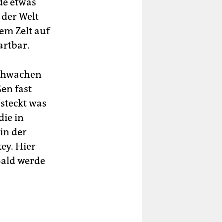
de etwas
 der Welt
nem Zelt auf
artbar.
Schwachen
en fast
steckt was
die in
 in der
ey. Hier
Bald werde