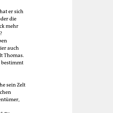
hat er sich
der die
ock mehr
?
eben
hier auch
lt Thomas.
t bestimmt
e sein Zelt
ochen
entümer,