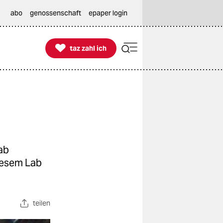
abo
genossenschaft
epaper login

taz zahl ich
taz zahl ich
ab
diesem Lab
teilen