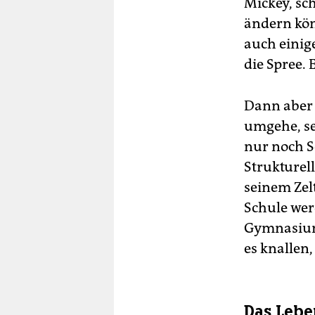
Mickey, sc
ändern kön
auch einige
die Spree. 
Dann aber 
umgehe, sei
nur noch S
Strukturell
seinem Zelt
Schule wer
Gymnasium,
es knallen,
Das Lebe