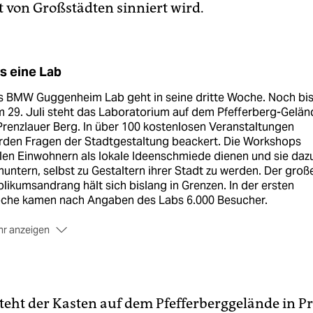
t von Großstädten sinniert wird.
s eine Lab
s BMW Guggenheim Lab geht in seine dritte Woche. Noch bi
 29. Juli steht das Laboratorium auf dem Pfefferberg-Gelän
Prenzlauer Berg. In über 100 kostenlosen Veranstaltungen
rden Fragen der Stadtgestaltung beackert. Die Workshops
len Einwohnern als lokale Ideenschmiede dienen und sie daz
untern, selbst zu Gestaltern ihrer Stadt zu werden. Der groß
likumsandrang hält sich bislang in Grenzen. In der ersten
che kamen nach Angaben des Labs 6.000 Besucher.
r anzeigen
prünglich sollte es am Spreeufer in Kreuzberg stattfinden.
grund von Protesten, die sich gegen die Finanzierung des
jekts durch BMW richteten, verlegten die Veranstalter das
or in den Pfefferberg.
teht der Kasten auf dem Pfefferberggelände in P