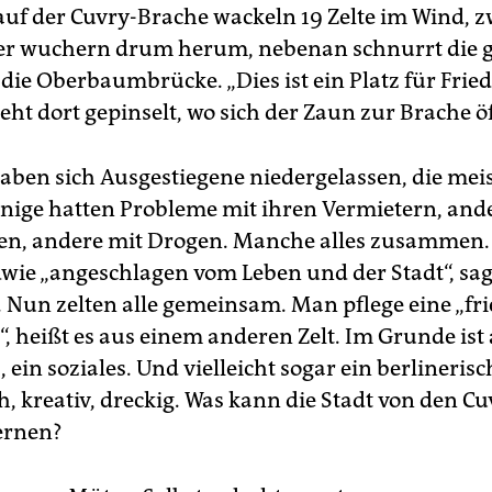
auf der Cuvry-Brache wackeln 19 Zelte im Wind, z
s Programm für die kommenden Tage steht im Zeichen der
ilität, die selbstverständlich irgendwie nachhaltig sein soll:
ser wuchern drum herum, nebenan schnurrt die g
C bietet ein Fahrrad-Sicherheitstraining an. In einer andere
die Oberbaumbrücke. „Dies ist ein Platz für Frie
ion wird über die Nutzung von Straßenraum, insbesondere v
steht dort gepinselt, wo sich der Zaun zur Brache ö
kplätzen, nachgedacht - und sogleich interveniert. Die Lab-
lnehmer wollen am heutigen Donnerstag Stühle statt Autos
ken. Diverse Panels beschäftigen sich außerdem mit
aben sich Ausgestiegene niedergelassen, die mei
allentsorgung und der Frage, was sich aus recycelten
ststoffen alles herstellen lässt: Straßenbrücken wie die
nige hatten Probleme mit ihren Vermietern, and
tech-Brücke in Schottland zum Beispiel, die nicht rosten und
en, andere mit Drogen. Manche alles zusammen. 
werlich verrotten kann.
dwie „angeschlagen vom Leben und der Stadt“, sagt
 weiterer thematischer Schwerpunkt liegt in den nächsten
 Nun zelten alle gemeinsam. Man pflege eine „fri
chen auf der Wahrnehmung und Kommunikation im städtisc
“, heißt es aus einem anderen Zelt. Im Grunde ist
m, bevor das Lab dann zur nächsten Station seiner
hsjährigen Welttour weiterzieht: nach Mumbai. XLA
, ein soziales. Und vielleicht sogar ein berlinerisc
, kreativ, dreckig. Was kann die Stadt von den Cu
ernen?