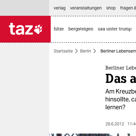
hautnavigation anspringen
hauptinhalt anspringen
footer anspringen
verlag
veranstaltungen
shop
fragen &
hitze
bergsteigen
usa unter trump

taz zahl ich
taz zahl ich
Startseite
Berlin
Berliner Lebensen
themen
politik
Berliner Le
Das 
öko
Am Kreuzbe
gesellschaft
hinsollte, 
lernen?
kultur
sport
28.6.2012
11:4