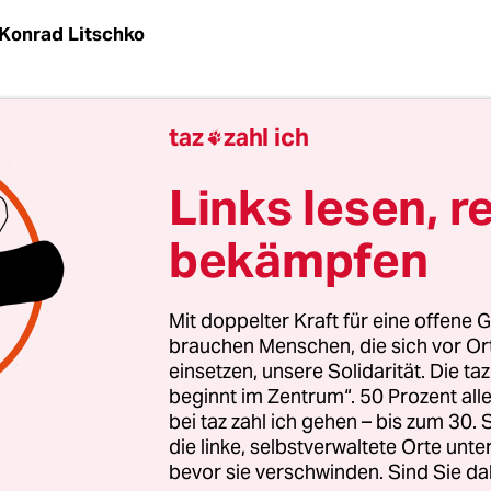
Konrad Litschko
ste, sagt Jerry, sei das Boot. Ein Langboot, mit d
taz
zahl ich

l „Flieger“ irgendwann davonpaddeln würden. 
a auch hier am Spreeufer.
Links lesen, r
bekämpfen
as jetzt nicht falsch verstehen, sagt der ganz in 
 Mann, lange Haare, Gitarre auf dem Schoß. „Wir s
ier draußen ist unser Leben.“ Wenn er, Jerry, also
Mit doppelter Kraft für eine offene G
brauchen Menschen, die sich vor O
ge an Berlin stelle, dann die: „Kann ich so leben,
einsetzen, unsere Solidarität. Die ta
 dieser Stadt? Hier?“
beginnt im Zentrum“. 50 Prozent a
bei taz zahl ich gehen – bis zum 30
die linke, selbstverwaltete Orte unte
bevor sie verschwinden. Sind Sie da