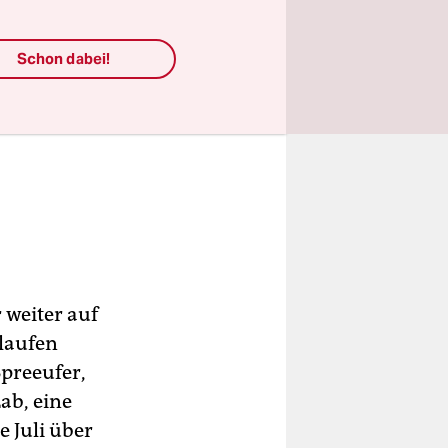
Schon dabei!
 weiter auf
blaufen
Spreeufer,
ab, eine
 Juli über