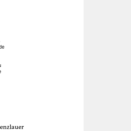
s
de
u
e
renzlauer