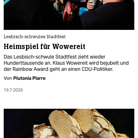
berlin
nord
wahrheit
Lesbisch-schwules Stadtfest
verlag
Heimspiel für Wowereit
verlag
Das Lesbisch-schwule Stadtfest zieht wieder
Hunderttausende an. Klaus Wowereit wird bejubelt und
veranstaltungen
der Rainbow Award geht an einen CDU-Politiker.
shop
Von
Plutonia Plarre
fragen & hilfe
19.7.2026
unterstützen
abo
genossenschaft