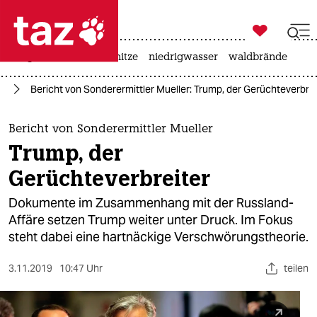

taz zahl ich
krieg in der ukraine
hitze
niedrigwasser
waldbrände

taz zahl ich
24
Bericht von Sonderermittler Mueller: Trump, der Gerüchteverbrei
taz zahl ich
themen
Bericht von Sonderermittler Mueller
Trump, der
politik
Gerüchteverbreiter
öko
Dokumente im Zusammenhang mit der Russland-
Affäre setzen Trump weiter unter Druck. Im Fokus
gesellschaft
steht dabei eine hartnäckige Verschwörungstheorie.
kultur
3.11.2019
10:47 Uhr
teilen
sport