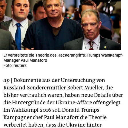
berlin
nord
wahrheit
verlag
verlag
Er verbreitete die Theorie des Hackerangriffs: Trumps Wahlkampf-
Manager Paul Manaford
veranstaltungen
Foto: reuters
shop
ap
| Dokumente aus der Untersuchung von
fragen & hilfe
Russland-Sonderermittler Robert Mueller, die
unterstützen
bisher vertraulich waren, haben neue Details über
die Hintergründe der Ukraine-Affäre offengelegt.
abo
Im Wahlkampf 2016 soll Donald Trumps
Kampagnenchef Paul Manafort die Theorie
genossenschaft
verbreitet haben, dass die Ukraine hinter