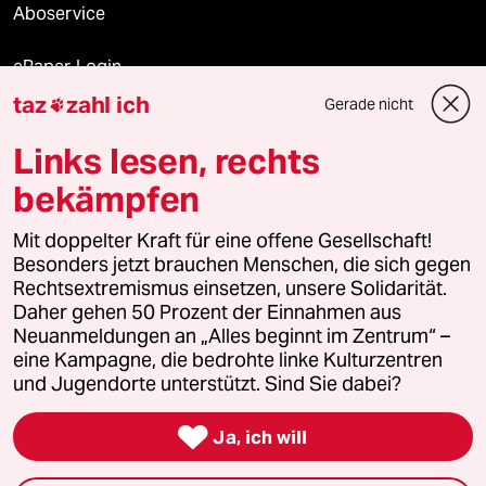
Aboservice
ePaper Login
taz
zahl ich
Gerade nicht

Downloads für Abonnierende
Links lesen, rechts
bekämpfen
© 2026 taz Verlags und Vertriebs GmbH
Mit doppelter Kraft für eine offene Gesellschaft!
Alle Rechte vorbehalten. Bei rechtlichen Fragen oder für Genehmigungen
wenden Sie sich bitte an
lizenzen@taz.de
Besonders jetzt brauchen Menschen, die sich gegen
Rechtsextremismus einsetzen, unsere Solidarität.
Daher gehen 50 Prozent der Einnahmen aus
Feedback
Redaktionsstatut
Kommune-Richtlinien
KI-
Neuanmeldungen an „Alles beginnt im Zentrum“ –
eine Kampagne, die bedrohte linke Kulturzentren
Leitlinie
Informant
Datenschutz
Impressum
AGB
und Jugendorte unterstützt. Sind Sie dabei?
Seitenwende
Einwilligungen widerrufen (Ads)

Ja, ich will