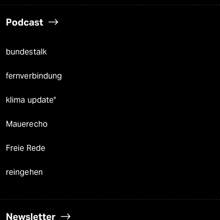
Podcast
bundestalk
fernverbindung
klima update°
Mauerecho
Freie Rede
reingehen
Newsletter