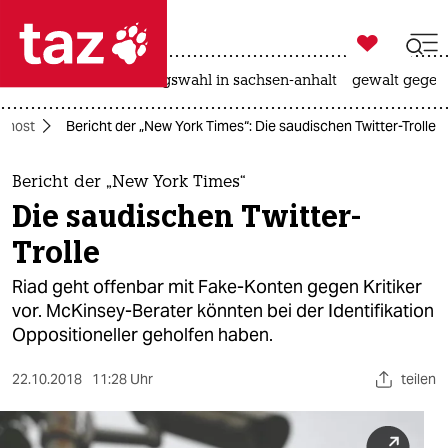

taz zahl ich
hitze
surfen
landtagswahl in sachsen-anhalt
gewalt gegen

taz zahl ich
ahost
Bericht der „New York Times“: Die saudischen Twitter-Trolle
taz zahl ich
themen
Bericht der „New York Times“
Die saudischen Twitter-
politik
Trolle
öko
Riad geht offenbar mit Fake-Konten gegen Kritiker
vor. McKinsey-Berater könnten bei der Identifikation
gesellschaft
Oppositioneller geholfen haben.
kultur
22.10.2018
11:28 Uhr
teilen
sport