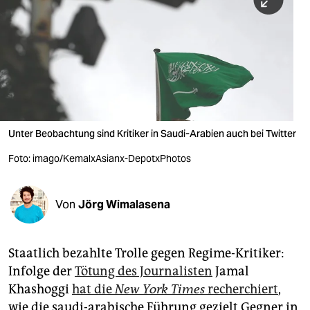
berlin
nord
wahrheit
verlag
verlag
Unter Beobachtung sind Kritiker in Saudi-Arabien auch bei Twitter
veranstaltungen
Foto: imago/KemalxAsianx-DepotxPhotos
shop
fragen & hilfe
Von
Jörg Wimalasena
unterstützen
Staatlich bezahlte Trolle gegen Regime-Kritiker:
abo
Infolge der
Tötung des Journalisten
Jamal
genossenschaft
Khashoggi
hat die
New York Times
recherchiert
,
wie die saudi-arabische Führung gezielt Gegner in