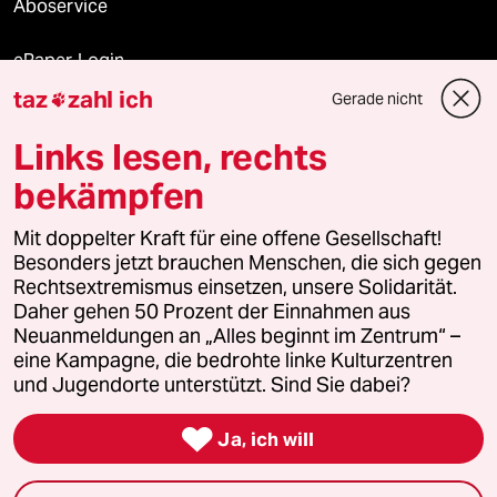
Aboservice
ePaper Login
taz
zahl ich
Gerade nicht

Downloads für Abonnierende
Links lesen, rechts
bekämpfen
© 2026 taz Verlags und Vertriebs GmbH
Alle Rechte vorbehalten. Bei rechtlichen Fragen oder für Genehmigungen
Mit doppelter Kraft für eine offene Gesellschaft!
wenden Sie sich bitte an
lizenzen@taz.de
Besonders jetzt brauchen Menschen, die sich gegen
Rechtsextremismus einsetzen, unsere Solidarität.
Daher gehen 50 Prozent der Einnahmen aus
Feedback
Redaktionsstatut
Kommune-Richtlinien
KI-
Neuanmeldungen an „Alles beginnt im Zentrum“ –
eine Kampagne, die bedrohte linke Kulturzentren
Leitlinie
Informant
Datenschutz
Impressum
AGB
und Jugendorte unterstützt. Sind Sie dabei?
Seitenwende
Einwilligungen widerrufen (Ads)

Ja, ich will