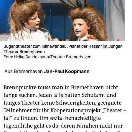
berlin
nord
wahrheit
verlag
Jugendtheater zum Klimawandel: „Planet der Hasen“ im Jungen
verlag
Theater Bremerhaven
Foto: Heiko Sandelmann/Theater Bremerhaven
veranstaltungen
Aus Bremerhaven
Jan-Paul Koopmann
shop
fragen & hilfe
Brennpunkte muss man in Bremerhaven nicht
lange suchen. Jedenfalls hatten Schulamt und
unterstützen
Junges Theater keine Schwierigkeiten, geeignete
abo
Teilnehmer für ihr Kooperationsprojekt „Theater –
Ja!“ zu finden. Um sozial benachteiligte
genossenschaft
Jugendliche geht es da, deren Familien nicht nur