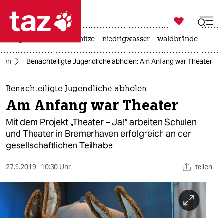

taz zahl ich
krieg in der ukraine
hitze
niedrigwasser
waldbrände

taz zahl ich
men
Benachteiligte Jugendliche abholen: Am Anfang war Theater
taz zahl ich
themen
Benachteiligte Jugendliche abholen
Am Anfang war Theater
politik
Mit dem Projekt „Theater – Ja!“ arbeiten Schulen
öko
und Theater in Bremerhaven erfolgreich an der
gesellschaftlichen Teilhabe
gesellschaft
27.9.2019
10:30 Uhr
teilen
kultur
sport