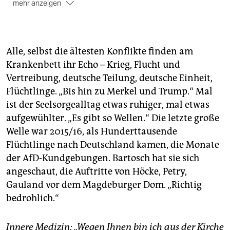
mehr anzeigen
Die gesetzliche Grundlage:
Der Artikel 141 im
Grundgesetz liefert die gesetzliche Grundlage für die
Krankenhausseelsorge (wie auch in den Gefängnissen
Alle, selbst die ältesten Konflikte finden am
und beim Militär). Es ist eine Übernahme der
Krankenbett ihr Echo – Krieg, Flucht und
Weimarer Reichsverfassung von 1919. Nach
Vertreibung, deutsche Teilung, deutsche Einheit,
Infektionsschutzgesetz § 30, Absatz 4, muss
Seelsorgern auch Zutritt zu Infektionskranken
Flüchtlinge. „Bis hin zu Merkel und Trump.“ Mal
gestattet werden.
ist der Seelsorgealltag etwas ruhiger, mal etwas
aufgewühlter. „Es gibt so Wellen.“ Die letzte große
Zum Weiterlesen:
Hans Bartosch: „Was noch erzählt
Welle war 2015/16, als Hunderttausende
werden muss. Seelsorge am Krankenbett“, Info3
Verlag.
(taz)
Flüchtlinge nach Deutschland kamen, die Monate
der AfD-Kundgebungen. Bartosch hat sie sich
angeschaut, die Auftritte von Höcke, Petry,
Gauland vor dem Magdeburger Dom. „Richtig
bedrohlich.“
Innere Medizin: „Wegen Ihnen bin ich aus der Kirche