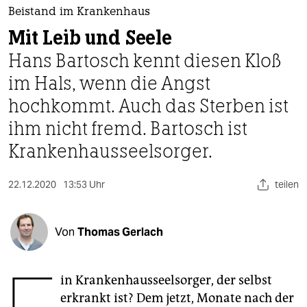
berlin
Beistand im Krankenhaus
nord
Mit Leib und Seele
Hans Bartosch kennt diesen Kloß
wahrheit
im Hals, wenn die Angst
verlag
hochkommt. Auch das Sterben ist
verlag
ihm nicht fremd. Bartosch ist
Krankenhausseelsorger.
veranstaltungen
shop
22.12.2020
13:53 Uhr
teilen
fragen & hilfe
unterstützen
Von
Thomas Gerlach
abo
in Krankenhausseelsorger, der selbst
genossenschaft
erkrankt ist? Dem jetzt, Monate nach der