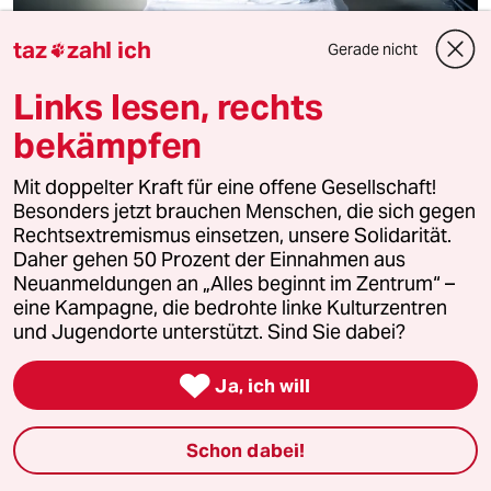
taz
zahl ich
Einsames Sterben im Krankenhaus
Gerade nicht

Singend fuhr er in die Klinik
Links lesen, rechts
Ein Familienvater wird operiert. Wegen der Pandemie
darf seine Familie nicht zu ihm. Der Mann stirbt – und
bekämpfen
seine Tochter quälen nun schmerzvolle Fragen.
Mit doppelter Kraft für eine offene Gesellschaft!
Von
Anna Fastabend
Besonders jetzt brauchen Menschen, die sich gegen
Rechtsextremismus einsetzen, unsere Solidarität.
Daher gehen 50 Prozent der Einnahmen aus
Neuanmeldungen an „Alles beginnt im Zentrum“ –
eine Kampagne, die bedrohte linke Kulturzentren
und Jugendorte unterstützt. Sind Sie dabei?

Ja, ich will
Schon dabei!