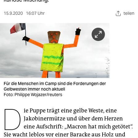
berlin
nord
15.9.2020
16:07 Uhr
teilen
wahrheit
verlag
verlag
veranstaltungen
shop
Für die Menschen im Camp sind die Forderungen der
Gelbwesten immer noch aktuell
fragen & hilfe
Foto: Philippe Wojazer/reuters
unterstützen
D
ie Puppe trägt eine gelbe Weste, eine
abo
Jakobinermütze und über dem Herzen
eine Aufschrift: „Macron hat mich getötet“.
genossenschaft
Sie wacht leblos vor einer Baracke aus Holz und