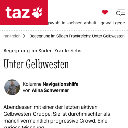

taz zahl ich
hitze
surfen
landtagswahl in sachsen-anhalt
gewalt gegen

taz zahl ich
Frankreich
Begegnung im Süden Frankreichs: Unter Gelbwesten
taz zahl ich
themen
Begegnung im Süden Frankreichs
Unter Gelbwesten
politik
öko
Kolumne
Navigationshilfe​
gesellschaft
von
Alina Schwermer
kultur
Abendessen mit einer der letzten aktiven
Gelbwesten-Gruppe. Sie ist durchmischter als
sport
manch vermeintlich progressive Crowd. Eine
kuriose Mischung.