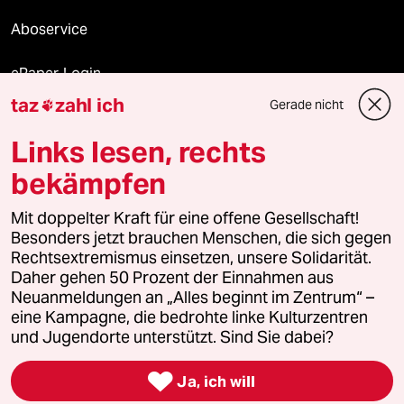
Aboservice
ePaper Login
taz
zahl ich
Gerade nicht

Downloads für Abonnierende
Links lesen, rechts
bekämpfen
© 2026 taz Verlags und Vertriebs GmbH
Alle Rechte vorbehalten. Bei rechtlichen Fragen oder für Genehmigungen
Mit doppelter Kraft für eine offene Gesellschaft!
wenden Sie sich bitte an
lizenzen@taz.de
Besonders jetzt brauchen Menschen, die sich gegen
Rechtsextremismus einsetzen, unsere Solidarität.
Daher gehen 50 Prozent der Einnahmen aus
Feedback
Redaktionsstatut
Kommune-Richtlinien
KI-
Neuanmeldungen an „Alles beginnt im Zentrum“ –
eine Kampagne, die bedrohte linke Kulturzentren
Leitlinie
Informant
Datenschutz
Impressum
AGB
und Jugendorte unterstützt. Sind Sie dabei?
Seitenwende
Einwilligungen widerrufen (Ads)

Ja, ich will