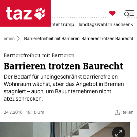

taz zahl ich
nahost-konflikt
usa unter trump
landtagswahl in sachsen-an

taz zahl ich
Bremen
Barrierefreiheit mit Barrieren: Barrieren trotzen Baurecht
taz zahl ich
themen
Barrierefreiheit mit Barrieren
Barrieren trotzen Baurecht
politik
Der Bedarf für uneingeschränkt barrierefreien
öko
Wohnraum wächst, aber das Angebot in Bremen
stagniert – auch, um Bauunternehmen nicht
gesellschaft
abzuschrecken.
kultur
24.7.2016
18:10 Uhr
teilen
sport