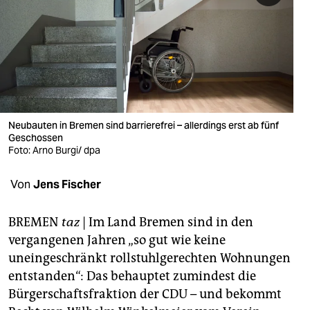
berlin
nord
wahrheit
verlag
verlag
Neubauten in Bremen sind barrierefrei – allerdings erst ab fünf
Geschossen
veranstaltungen
Foto: Arno Burgi/ dpa
shop
Von
Jens Fischer
fragen & hilfe
BREMEN
taz
| Im Land Bremen sind in den
unterstützen
vergangenen Jahren „so gut wie keine
uneingeschränkt rollstuhlgerechten Wohnungen
abo
entstanden“: Das behauptet zumindest die
genossenschaft
Bürgerschaftsfraktion der CDU – und bekommt